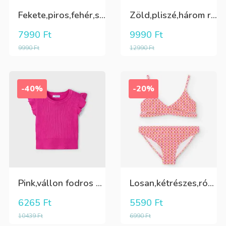
Fekete,piros,fehér,sárga kockás ing
Zöld,pliszé,három rétegű(alatta csillogó tüll+kiwizöld vászon) szoknya
7990
Ft
9990
Ft
9990
Ft
12990
Ft
-40%
-20%
Pink,vállon fodros csini lány kötött póló
Losan,kétrészes,rózsaszín,sárga,krém színű fürdőruha
6265
Ft
5590
Ft
10439
Ft
6990
Ft