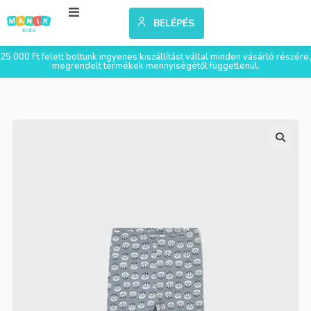
BELÉPÉS
25 000 Ft felett boltunk ingyenes kiszállítást vállal minden vásárló részére,
megrendelt termékek mennyiségétől függetlenül.