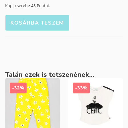
Kapj cserébe
43
Pontot.
KOSÁRBA TESZEM
Talán ezek is tetszenének...
-32%
-33%