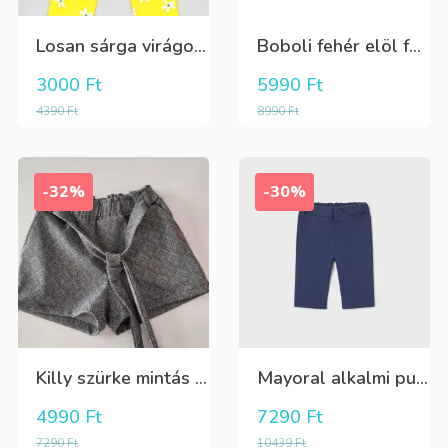
Losan sárga virágos 3/4-es leggings
Boboli fehér elöl fekete tüll+gyöngyös csini póló
3000
Ft
5990
Ft
4390
Ft
8990
Ft
-32%
-30%
Killy szürke mintás rövidnadrág
Mayoral alkalmi puha kék élre vasalt nadrág, behúzható derékrésszel
4990
Ft
7290
Ft
7290
Ft
10439
Ft