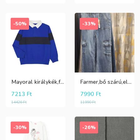
-50%
-33%
Mayoral királykék,fehér galléros hosszú ujjú póló Tini fiúknak
Farmer,bő szárú,elöl és oldalt zsebes lány nadrág
7213
Ft
7990
Ft
14426
Ft
11990
Ft
-30%
-26%