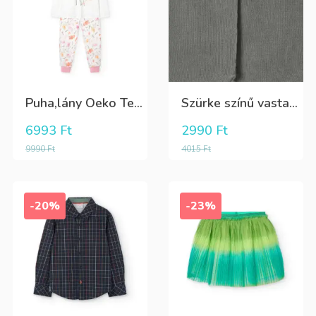
Puha,lány Oeko Tex bio pamut hosszú pizsama
Szürke színű vastag puha harisnya
6993
Ft
2990
Ft
9990
Ft
4015
Ft
-20%
-23%