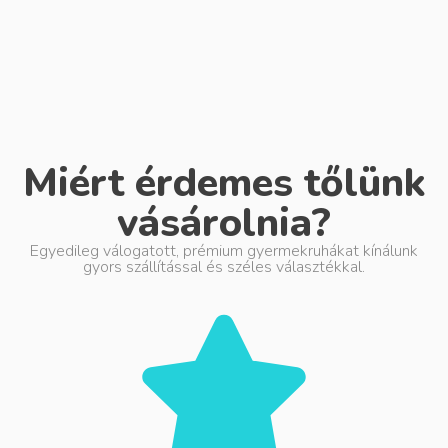
Miért érdemes tőlünk
vásárolnia?
Egyedileg válogatott, prémium gyermekruhákat kínálunk
gyors szállítással és széles választékkal.