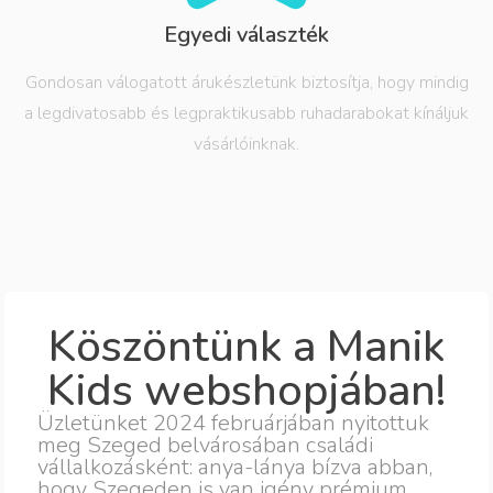
Egyedi választék
Gondosan válogatott árukészletünk biztosítja, hogy mindig
a legdivatosabb és legpraktikusabb ruhadarabokat kínáljuk
vásárlóinknak.
Köszöntünk a Manik
Kids webshopjában!
Üzletünket 2024 februárjában nyitottuk
meg Szeged belvárosában családi
vállalkozásként: anya-lánya bízva abban,
hogy Szegeden is van igény prémium