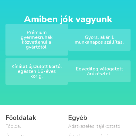
Amiben jók vagyunk
Prémium
gyermekruhák
Gyors, akár 1
közvetlenül a
munkanapos szállítás.
gyártótól.
Kínálat újszülött kortól
Egyedileg válogatott
egészen 16-éves
árúkészlet.
korig.
Főoldalak
Egyéb
Főoldal
Adatkezelési tájékoztató