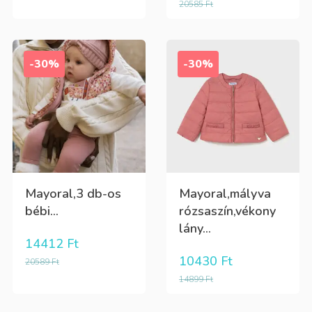
20585
Ft
-30%
-30%
Mayoral,3 db-os
Mayoral,mályva
bébi...
rózsaszín,vékony
lány...
14412
Ft
10430
Ft
20589
Ft
14899
Ft