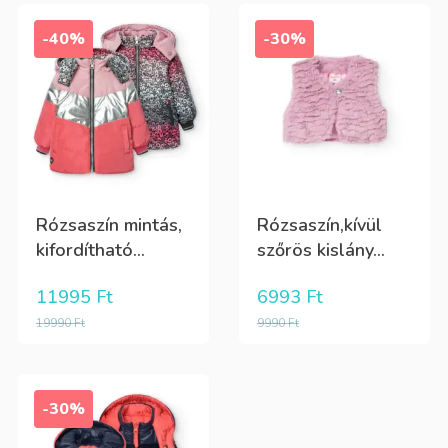
-40%
-30%
Rózsaszín mintás,
Rózsaszín,kívül
kifordítható...
szőrös kislány...
11995
Ft
6993
Ft
19990
Ft
9990
Ft
-30%