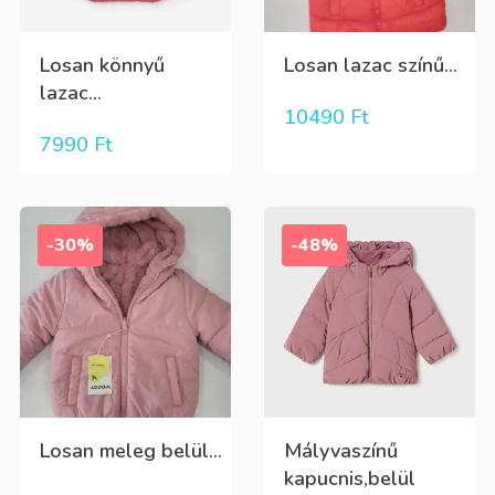
Losan könnyű
Losan lazac színű...
lazac...
10490
Ft
7990
Ft
-30%
-48%
Losan meleg belül...
Mályvaszínű
kapucnis,belül