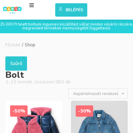
BELÉPÉS
25 000 Ft felett boltunk ingyenes kiszállítást vállal minden vásárló részére,
megrendelt termékek mennyiségétől függetlenül.
Főoldal
/
Shop
Szűrő
Bolt
1
-
15
termék, összesen
983
db
Alapértelmezett rendezés
-50%
-30%