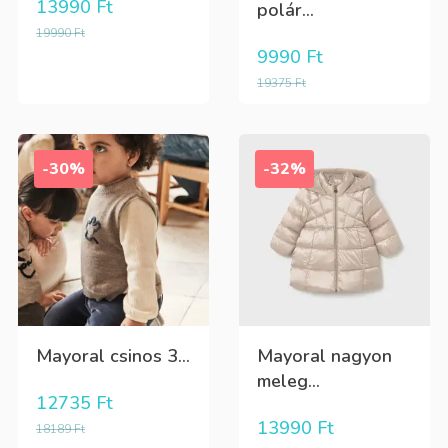
13990
Ft
polár...
19990
Ft
9990
Ft
19375
Ft
-30%
-32%
Mayoral csinos 3...
Mayoral nagyon
meleg...
12735
Ft
13990
Ft
18189
Ft