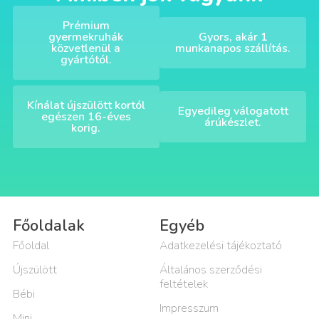
Prémium
gyermekruhák
Gyors, akár 1
közvetlenül a
munkanapos szállítás.
gyártótól.
Kínálat újszülött kortól
Egyedileg válogatott
egészen 16-éves
árúkészlet.
korig.
Főoldalak
Egyéb
Főoldal
Adatkezelési tájékoztató
Újszülött
Általános szerződési
feltételek
Bébi
Impresszum
Mini