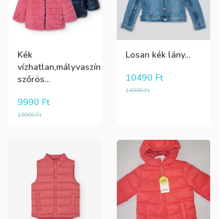
Kék
Losan kék lány...
vízhatlan,mályvaszín
10490
Ft
szőrös...
14990
Ft
9990
Ft
19990
Ft