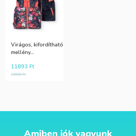
Virágos, kifordítható
mellény...
11893
Ft
16990
Ft
Amiben jók vagyunk