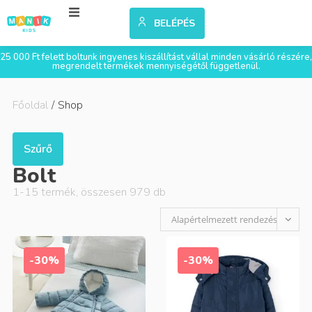
BELÉPÉS
25 000 Ft felett boltunk ingyenes kiszállítást vállal minden vásárló részére,
megrendelt termékek mennyiségétől függetlenül.
Főoldal
/
Shop
Szűrő
Bolt
1
-
15
termék, összesen
979
db
Alapértelmezett rendezés
-30%
-30%