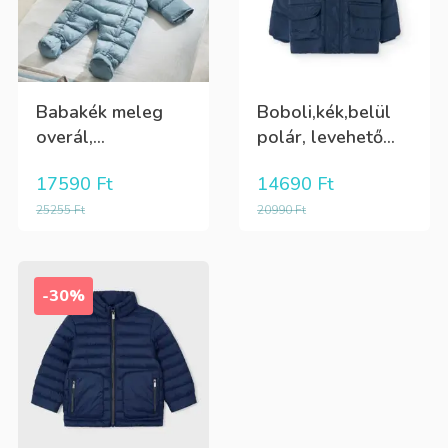
Babakék meleg
Boboli,kék,belül
overál,...
polár, levehető...
17590
Ft
14690
Ft
25255
Ft
20990
Ft
-30%