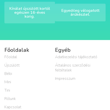
Kínálat újszülött kortól
Egyedileg válogatott
egészen 16-éves
árúkészlet.
korig.
Főoldalak
Egyéb
Főoldal
Adatkezelési tájékoztató
Újszülött
Általános szerződési
feltételek
Bébi
Impresszum
Mini
Tini
Rólunk
Kapcsolat