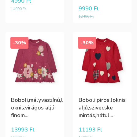
4990
Ft
9990
Ft
14990
Ft
12490
Ft
-30%
-30%
Boboli,mályvaszínű,l
Boboli,piros,loknis
oknis,virágos aljú
aljú,szivecske
finom...
mintás,hátul...
13993
Ft
11193
Ft