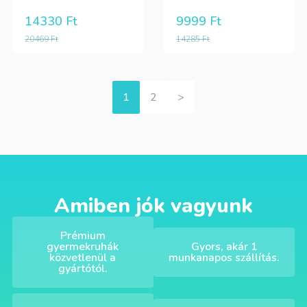
14330
Ft
9999
Ft
20469
Ft
14285
Ft
1
2
>
Amiben jók vagyunk
Prémium
gyermekruhák
Gyors, akár 1
közvetlenül a
munkanapos szállítás.
gyártótól.