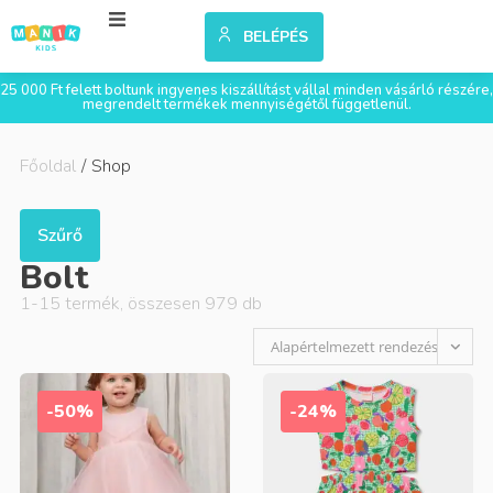
BELÉPÉS
25 000 Ft felett boltunk ingyenes kiszállítást vállal minden vásárló részére,
megrendelt termékek mennyiségétől függetlenül.
Főoldal
/
Shop
Szűrő
Bolt
1
-
15
termék, összesen
979
db
Alapértelmezett rendezés
-50%
-24%