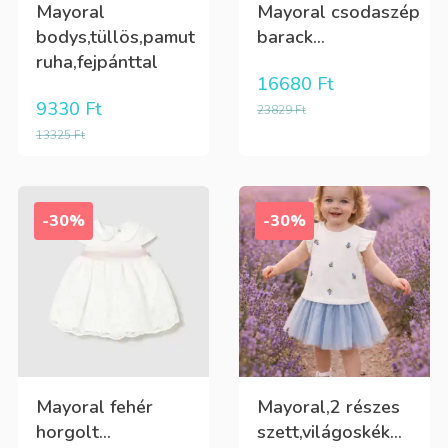
Mayoral
Mayoral csodaszép
bodys,tüllös,pamut
barack...
ruha,fejpánttal
16680
Ft
9330
Ft
23829
Ft
13325
Ft
-30%
-30%
Mayoral fehér
Mayoral,2 részes
horgolt...
szett,világoskék...