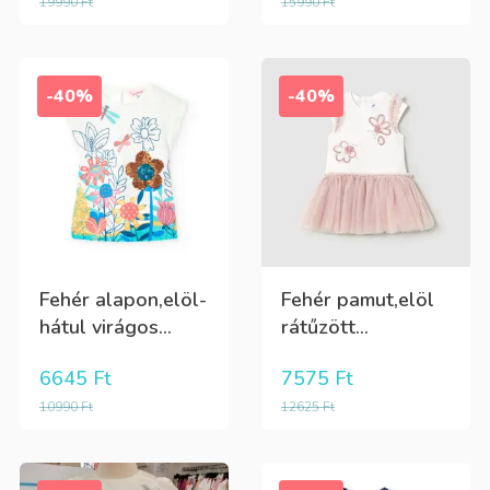
19990
Ft
15990
Ft
-40%
-40%
Fehér alapon,elöl-
Fehér pamut,elöl
hátul virágos...
rátűzött...
6645
Ft
7575
Ft
10990
Ft
12625
Ft