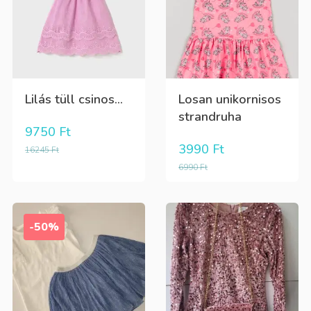
Lilás tüll csinos...
Losan unikornisos
strandruha
9750
Ft
3990
Ft
16245
Ft
6990
Ft
-50%