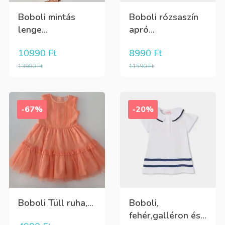
Boboli mintás
Boboli rózsaszín
lenge...
apró...
10990
Ft
8990
Ft
13990
Ft
11590
Ft
-67%
-20%
Boboli Tüll ruha,...
Boboli,
fehér,galléron és...