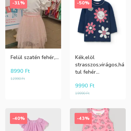
-31%
-50%
Felül szatén fehér,...
Kék,elöl
strasszos,virágos,há
8990
Ft
tul fehér...
12990
Ft
9990
Ft
19990
Ft
-40%
-43%