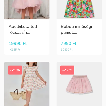
Abel&Lula tüll
Boboli minőségi
rózsaszín...
pamut,...
19990
Ft
7990
Ft
40135
Ft
10490
Ft
-21%
-22%