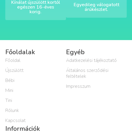
Kínálat újszülött kortól
Egyedileg válogatott
egészen 16-éves
árúkészlet.
korig.
Főoldalak
Egyéb
Főoldal
Adatkezelési tájékoztató
Újszülött
Általános szerződési
feltételek
Bébi
Impresszum
Mini
Tini
Rólunk
Kapcsolat
Információk