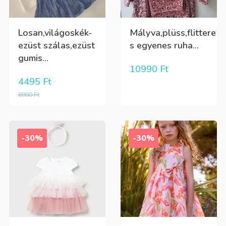
Losan,világoskék-
Mályva,plüss,flittere
ezüst szálas,ezüst
s egyenes ruha...
gumis...
10990
Ft
4495
Ft
8990
Ft
-30%
-30%