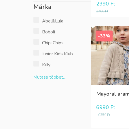
2990
Ft
Márka
3700
Ft
Abel&Lula
Boboli
-33%
Chipi Chips
Junior Kids Klub
Killy
Mutass többet...
Mayoral arany 
6990
Ft
10359
Ft