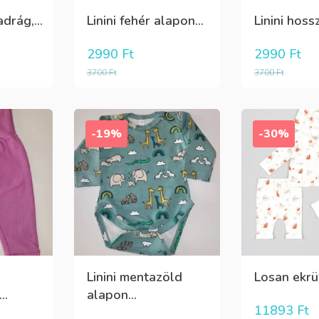
drág,...
Linini fehér alapon...
Linini hossz
2990
Ft
2990
Ft
3700
Ft
3700
Ft
-19%
-30%
Linini mentazöld
Losan ekrü 
..
alapon...
11893
Ft