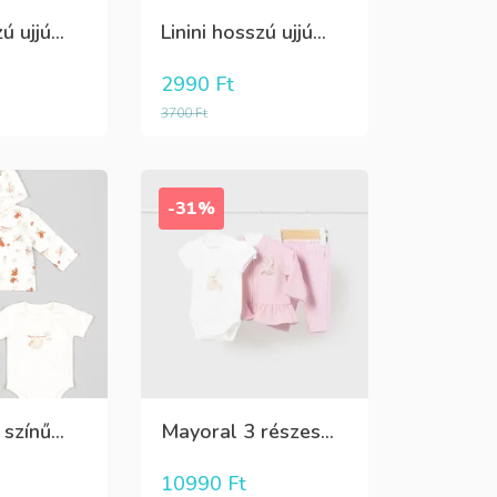
ú ujjú...
Linini hosszú ujjú...
2990
Ft
3700
Ft
-31%
színű...
Mayoral 3 részes...
10990
Ft