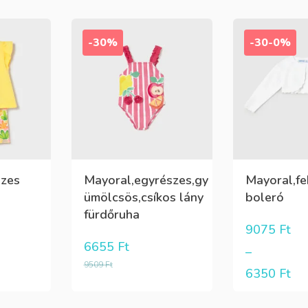
-30%
-30-0%
szes
Mayoral,egyrészes,gy
Mayoral,fe
ümölcsös,csíkos lány
boleró
fürdőruha
9075
Ft
6655
Ft
–
9509
Ft
6350
Ft