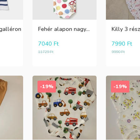
,galléron
Fehér alapon nagy...
Killy 3 rész
7040
Ft
7990
Ft
11729
Ft
9990
Ft
-19%
-19%