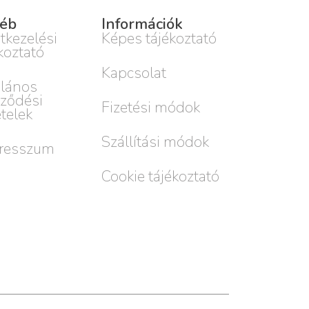
éb
Információk
tkezelési
Képes tájékoztató
koztató
Kapcsolat
alános
rződési
Fizetési módok
ételek
Szállítási módok
resszum
Cookie tájékoztató