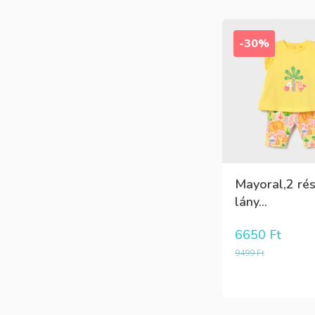
-30%
Mayoral,2 ré
lány...
6650
Ft
9499
Ft