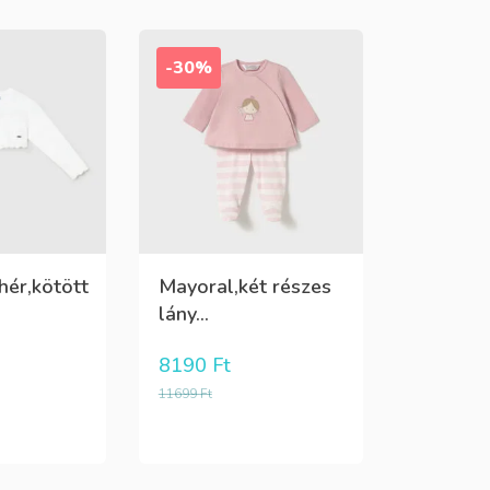
-30%
hér,kötött
Mayoral,két részes
lány...
8190
Ft
11699
Ft