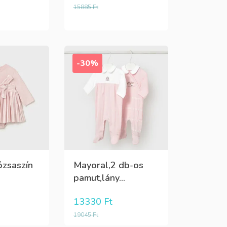
15885
Ft
-30%
ózsaszín
Mayoral,2 db-os
pamut,lány...
13330
Ft
19045
Ft