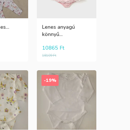
es...
Lenes anyagú
könnyű...
10865
Ft
18109
Ft
-19%