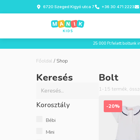
6720 Szeged Kigyó utca 7
+36 30 471 2223
25 000 Ft felett boltunk
Főoldal
/
Shop
Keresés
Bolt
1
-
15
termék, öss
Korosztály
-20%
Bébi
Mini