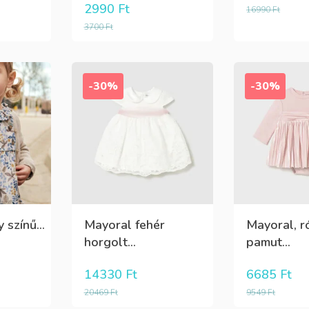
2990
Ft
16990
Ft
3700
Ft
-30%
-30%
színű...
Mayoral fehér
Mayoral, r
horgolt...
pamut...
14330
Ft
6685
Ft
20469
Ft
9549
Ft