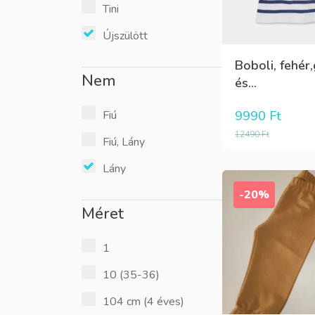
Tini
Újszülött
Boboli, fehér
Nem
és...
9990
Ft
Fiú
12490
Ft
Fiú, Lány
Lány
-20%
Méret
1
10 (35-36)
104 cm (4 éves)