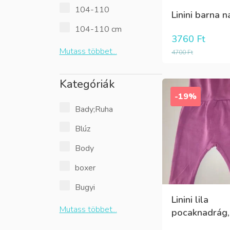
104-110
Linini barna na
104-110 cm
3760
Ft
Mutass többet...
4700
Ft
Kategóriák
-19%
Bady;Ruha
Blúz
Body
boxer
Bugyi
Linini lila
Mutass többet...
pocaknadrág,.