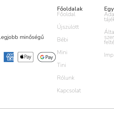
Főoldalak
Egy
Főoldal
Ada
tájé
Újszülött
Ált
sze
 legjobb minőségű
Bébi
felt
Mini
Imp
Tini
Rólunk
Kapcsolat