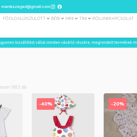
manikszeged@gmail.com
FŐOLDAL
ÚJSZÜLÖTT
BÉBI
MINI
TINI
RÓLUNK
KAPCSOLAT
 ingyenes kiszállítást vállal minden vásárló részére, megrendelt termékek m
zesen
983
db
-40%
-20%