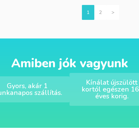
1
2
>
Amiben jók vagyunk
Kínálat újszülött
Gyors, akár 1
kortól egészen 16
nkanapos szállítás.
éves korig.