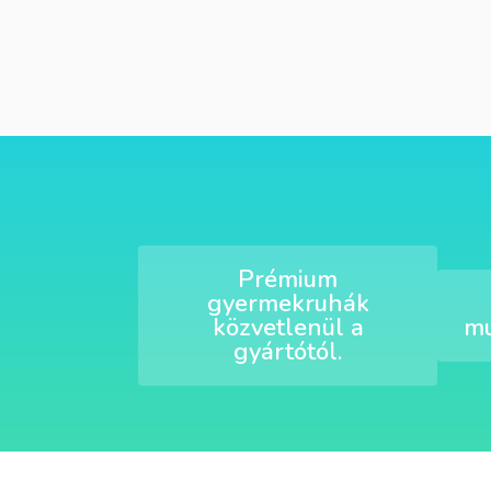
Prémium
gyermekruhák
közvetlenül a
mu
gyártótól.