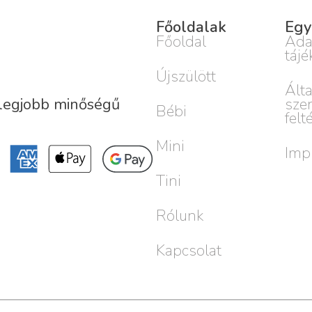
Főoldalak
Egy
Főoldal
Ada
tájé
Újszülött
Ált
sze
 legjobb minőségű
Bébi
felt
Mini
Imp
Tini
Rólunk
Kapcsolat