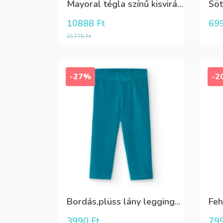
Mayoral tégla színű kisvirág mintás nyári lenge ruha
10888
Ft
69
21775
Ft
-27%
-2
Bordás,plüss lány leggings zöldeskék
3990
Ft
79