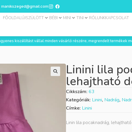
manikszeged@gmail.com
FŐOLDAL
ÚJSZÜLÖTT
BÉBI
MINI
TINI
RÓLUNK
KAPCSOLAT
 ingyenes kiszállítást vállal minden vásárló részére, megrendelt termékek m
Linini lila 
lehajtható d
Cikkszám:
63
Kategóriák:
Linini
,
Nadrág
,
Nadr
Címke:
Linini
Linin lila pocaknadrág, lehajthat