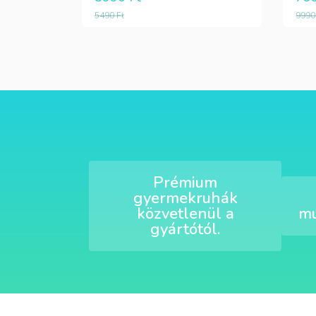
5490
Ft
999
Prémium
gyermekruhák
közvetlenül a
mu
gyártótól.