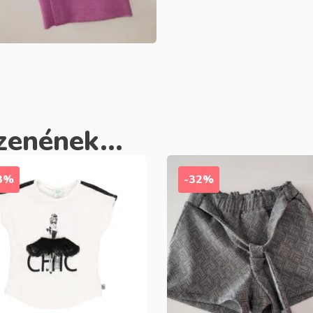
zenének...
3%
-32%