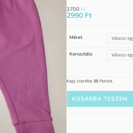
3700
Ft
2990
Ft
Méret
Válassz eg
Korosztály
Válassz eg
Kapj cserébe
30
Pontot.
KOSÁRBA TESZEM