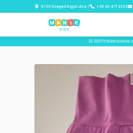
6720 Szeged Kigyó utca 7
+36 30 471 2223
25 000 Ft felett boltunk