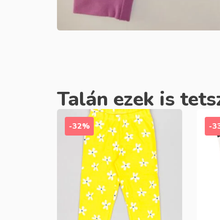
Talán ezek is tets
-32%
-3