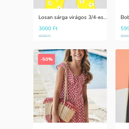
Losan sárga virágos 3/4-es leggings
3000
Ft
59
4390
Ft
899
-50%