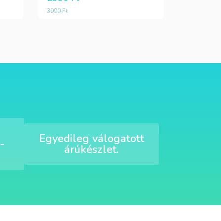
3990
Ft
Egyedileg válogatott
-
árúkészlet.