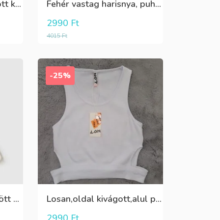
Fekete,fehér,ezüst kötött kesztyű
Fehér vastag harisnya, puha meleg
2990
Ft
4015
Ft
-25%
Fehér pamut,elöl rátűzött virággal,vállon és a szoknya része pöttyös tüll,egybe ruha
Losan,oldal kivágott,alul passzés rövid lány trikó,póló
2990
Ft