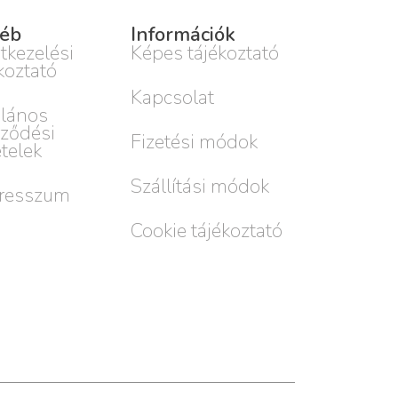
éb
Információk
tkezelési
Képes tájékoztató
koztató
Kapcsolat
alános
rződési
Fizetési módok
ételek
Szállítási módok
resszum
Cookie tájékoztató