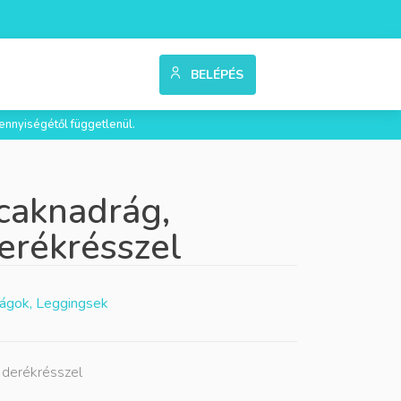
BELÉPÉS
ennyiségétől függetlenül.
pocaknadrág,
erékrésszel
ágok, Leggingsek
ó derékrésszel