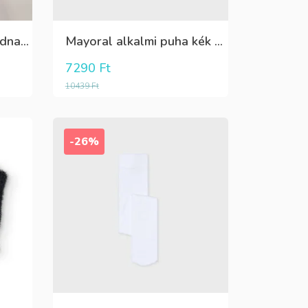
Killy szürke mintás rövidnadrág
Mayoral alkalmi puha kék élre vasalt nadrág, behúzható derékrésszel
7290
Ft
10439
Ft
-26%