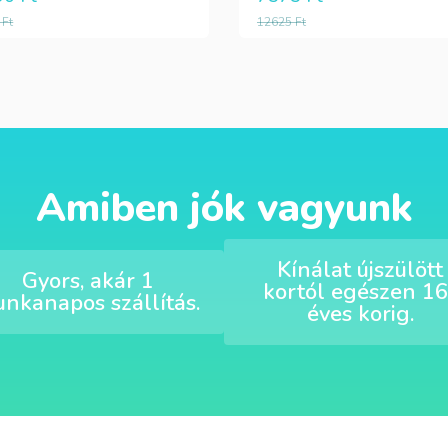
0
Ft
12625
Ft
Amiben jók vagyunk
Kínálat újszülött
Gyors, akár 1
kortól egészen 16
nkanapos szállítás.
éves korig.