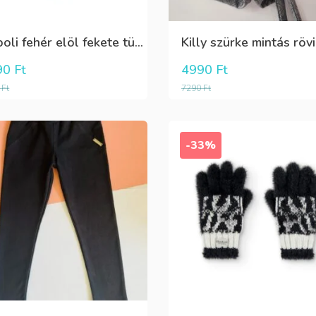
Boboli fehér elöl fekete tüll+gyöngyös csini póló
90
Ft
4990
Ft
0
Ft
7290
Ft
-33%