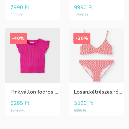
7990
Ft
9990
Ft
9990
Ft
12990
Ft
-40%
-20%
Pink,vállon fodros csini lány kötött póló
Losan,kétrészes,rózsaszín,sárga,krém színű fürdőruha
6265
Ft
5590
Ft
10439
Ft
6990
Ft