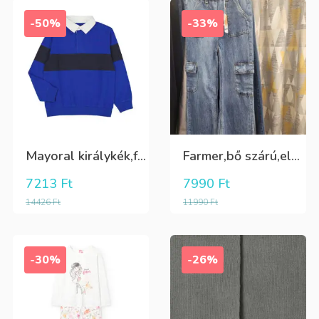
-50%
-33%
Mayoral királykék,fehér galléros hosszú ujjú póló Tini fiúknak
Farmer,bő szárú,elöl és oldalt zsebes lány nadrág
7213
Ft
7990
Ft
14426
Ft
11990
Ft
-30%
-26%