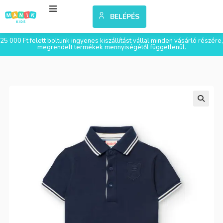
BELÉPÉS
25 000 Ft felett boltunk ingyenes kiszállítást vállal minden vásárló részére,
megrendelt termékek mennyiségétől függetlenül.