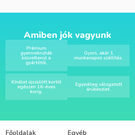
Amiben jók vagyunk
Prémium
gyermekruhák
Gyors, akár 1
közvetlenül a
munkanapos szállítás.
gyártótól.
Kínálat újszülött kortól
Egyedileg válogatott
egészen 16-éves
árúkészlet.
korig.
Főoldalak
Egyéb