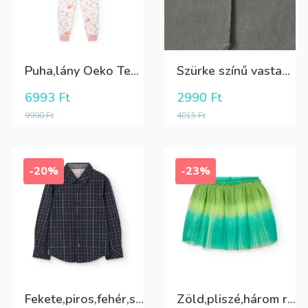
Puha,lány Oeko Tex bio pamut hosszú pizsama
Szürke színű vastag puha harisnya
6993
Ft
2990
Ft
9990
Ft
4015
Ft
-20%
-23%
Fekete,piros,fehér,sárga kockás ing
Zöld,pliszé,három rétegű(alatta csillogó tüll+kiwizöld vászon) szoknya