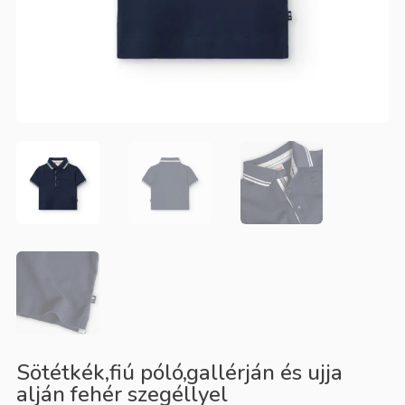
Sötétkék,fiú póló,gallérján és ujja
alján fehér szegéllyel