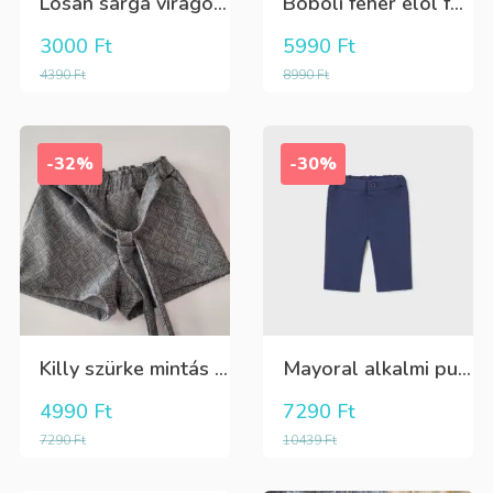
Losan sárga virágos 3/4-es leggings
Boboli fehér elöl fekete tüll+gyöngyös csini póló
3000
Ft
5990
Ft
4390
Ft
8990
Ft
-32%
-30%
Killy szürke mintás rövidnadrág
Mayoral alkalmi puha kék élre vasalt nadrág, behúzható derékrésszel
4990
Ft
7290
Ft
7290
Ft
10439
Ft