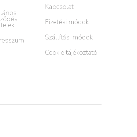
Kapcsolat
alános
rződési
Fizetési módok
ételek
Szállítási módok
resszum
Cookie tájékoztató