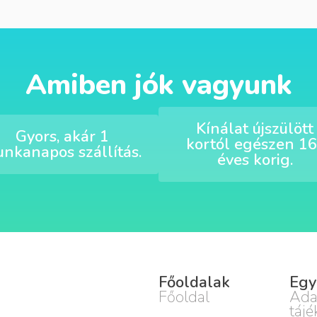
Amiben jók vagyunk
Kínálat újszülött
Gyors, akár 1
kortól egészen 16
nkanapos szállítás.
éves korig.
Főoldalak
Egy
Főoldal
Ada
tájé