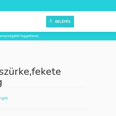
BELÉPÉS
ennyiségétől függetlenül.
szürke,fekete
g
Ingek