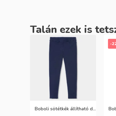
Talán ezek is tets
-2
Boboli sötétkék állítható derekú rugalmas nadrág