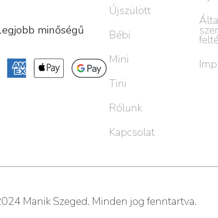
Újszülött
Ált
sze
 legjobb minőségű
Bébi
felt
Mini
Imp
Tini
Rólunk
Kapcsolat
024 Manik Szeged. Minden jog fenntartva.