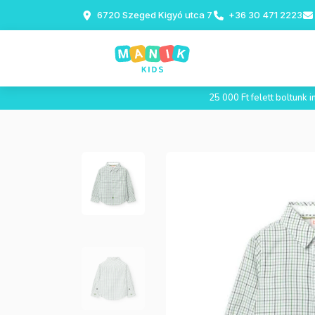
6720 Szeged Kigyó utca 7
+36 30 471 2223
25 000 Ft felett boltunk