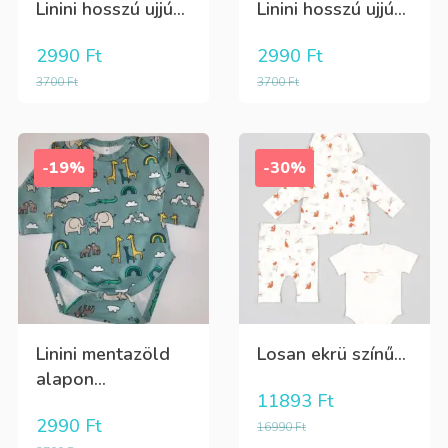
Linini hosszú ujjú...
Linini hosszú ujjú...
2990
Ft
2990
Ft
3700
Ft
3700
Ft
-19%
-30%
Linini mentazöld
Losan ekrü színű...
alapon...
11893
Ft
2990
Ft
16990
Ft