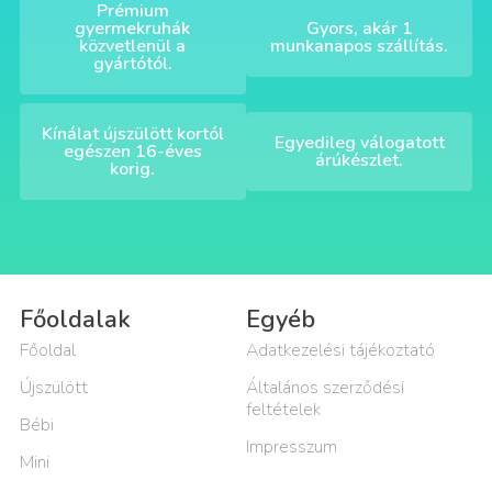
Prémium
gyermekruhák
Gyors, akár 1
közvetlenül a
munkanapos szállítás.
gyártótól.
Kínálat újszülött kortól
Egyedileg válogatott
egészen 16-éves
árúkészlet.
korig.
Főoldalak
Egyéb
Főoldal
Adatkezelési tájékoztató
Újszülött
Általános szerződési
feltételek
Bébi
Impresszum
Mini