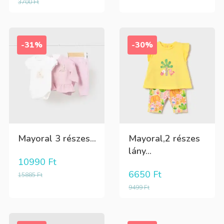
3700
Ft
-31%
-30%
Mayoral 3 részes...
Mayoral,2 részes
lány...
10990
Ft
6650
Ft
15885
Ft
9499
Ft