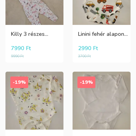
Killy 3 részes...
Linini fehér alapon...
7990
Ft
2990
Ft
9990
Ft
3700
Ft
-19%
-19%