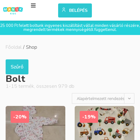
BELÉPÉS
25 000 Ft felett boltunk ingyenes kiszállítást vállal minden vásárló részére,
megrendelt termékek mennyiségétől függetlenül.
Főoldal
/
Shop
Szűrő
Bolt
1
-
15
termék, összesen
979
db
Alapértelmezett rendezés
-20%
-19%