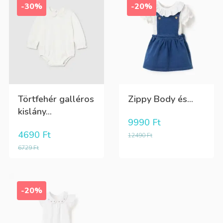
-30%
-20%
Törtfehér galléros
Zippy Body és...
kislány...
9990
Ft
4690
Ft
12490
Ft
6729
Ft
-20%