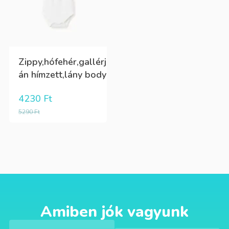
Zippy,hófehér,gallérj
án hímzett,lány body
4230
Ft
5290
Ft
Amiben jók vagyunk