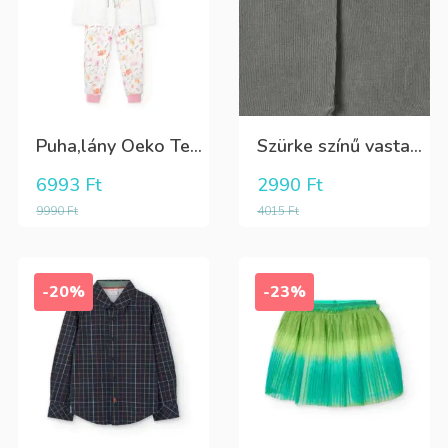
Puha,lány Oeko Tex bio pamut hosszú pizsama
Szürke színű vastag puha harisnya
6993
Ft
2990
Ft
9990
Ft
4015
Ft
-20%
-23%