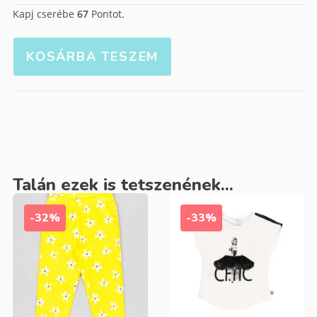
Kapj cserébe
67
Pontot.
KOSÁRBA TESZEM
Talán ezek is tetszenének...
-32%
-33%