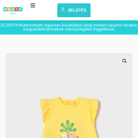
BELÉPÉS
25 000 Ft felett boltunk ingyenes kiszállítást vállal minden vásárló részére,
megrendelt termékek mennyiségétől függetlenül.