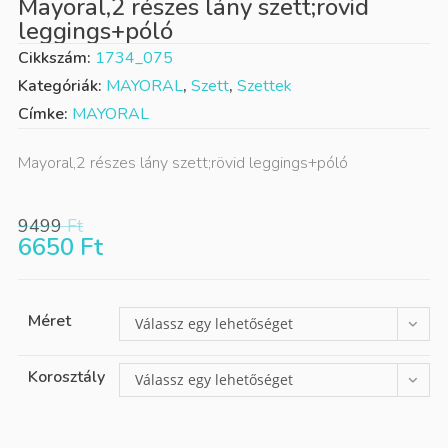
Mayoral,2 részes lány szett;rövid
leggings+póló
Cikkszám:
1734_075
Kategóriák:
MAYORAL
,
Szett
,
Szettek
Címke:
MAYORAL
Mayoral,2 részes lány szett;rövid leggings+póló
9499
Ft
6650
Ft
Méret
Válassz egy lehetőséget
Korosztály
Válassz egy lehetőséget