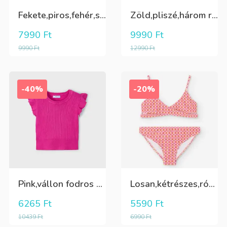
Fekete,piros,fehér,sárga kockás ing
Zöld,pliszé,három rétegű(alatta csillogó tüll+kiwizöld vászon) szoknya
7990
Ft
9990
Ft
9990
Ft
12990
Ft
-40%
-20%
Pink,vállon fodros csini lány kötött póló
Losan,kétrészes,rózsaszín,sárga,krém színű fürdőruha
6265
Ft
5590
Ft
10439
Ft
6990
Ft