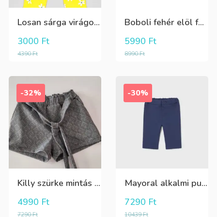
Losan sárga virágos 3/4-es leggings
Boboli fehér elöl fekete tüll+gyöngyös csini póló
3000
Ft
5990
Ft
4390
Ft
8990
Ft
-32%
-30%
Killy szürke mintás rövidnadrág
Mayoral alkalmi puha kék élre vasalt nadrág, behúzható derékrésszel
4990
Ft
7290
Ft
7290
Ft
10439
Ft