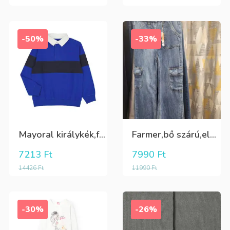
-50%
-33%
Mayoral királykék,fehér galléros hosszú ujjú póló Tini fiúknak
Farmer,bő szárú,elöl és oldalt zsebes lány nadrág
7213
Ft
7990
Ft
14426
Ft
11990
Ft
-30%
-26%