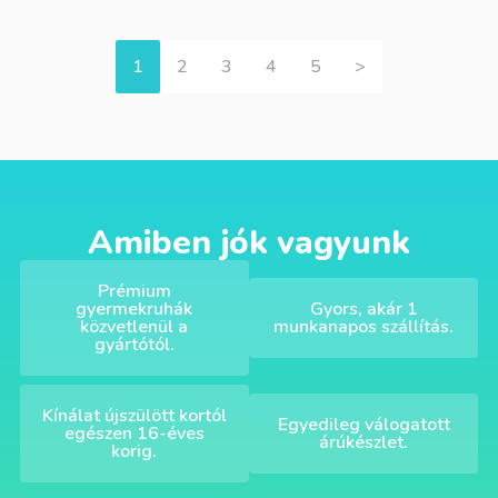
1
2
3
4
5
>
Amiben jók vagyunk
Prémium
gyermekruhák
Gyors, akár 1
közvetlenül a
munkanapos szállítás.
gyártótól.
Kínálat újszülött kortól
Egyedileg válogatott
egészen 16-éves
árúkészlet.
korig.