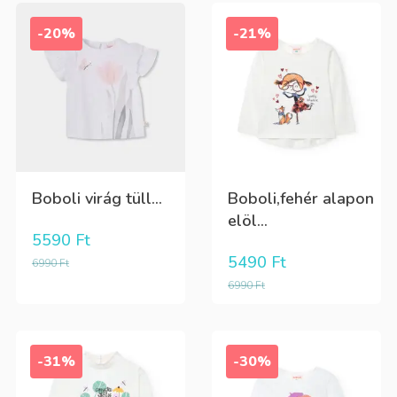
-20%
-21%
Boboli virág tüll...
Boboli,fehér alapon
elöl...
5590
Ft
5490
Ft
6990
Ft
6990
Ft
-31%
-30%