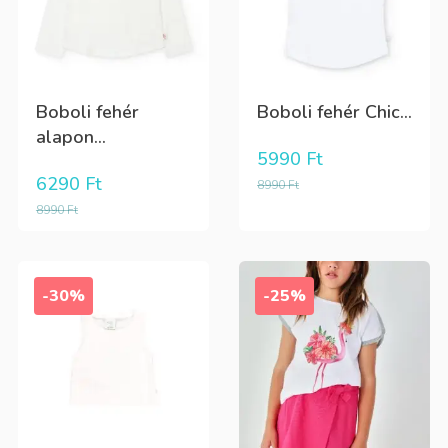
Boboli fehér
Boboli fehér Chic...
alapon...
5990
Ft
6290
Ft
8990
Ft
8990
Ft
-30%
-25%