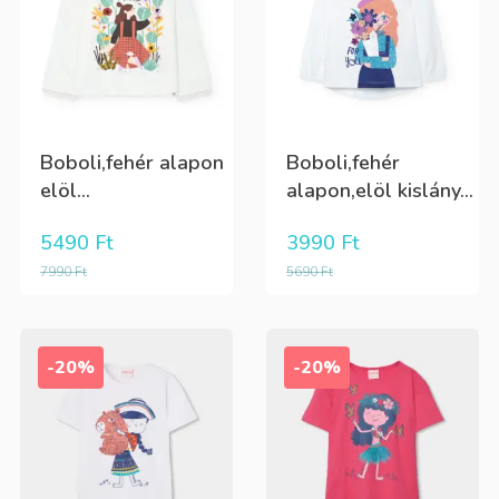
Boboli,fehér alapon
Boboli,fehér
elöl...
alapon,elöl kislány...
5490
Ft
3990
Ft
7990
Ft
5690
Ft
-20%
-20%