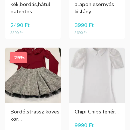
kék,bordás,hátul
alapon,esernyős
patentos...
kislány...
2490
Ft
3990
Ft
3590
Ft
5690
Ft
-29%
Bordó,strassz köves,
Chipi Chips fehér...
kör...
9990
Ft