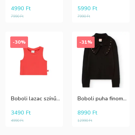
4990
Ft
5990
Ft
7990
Ft
7990
Ft
-30%
-31%
Boboli lazac színű...
Boboli puha finom...
3490
Ft
8990
Ft
4990
Ft
12990
Ft