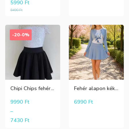
5990
Ft
8490
Ft
-20-0%
Chipi Chips fehér...
Fehér alapon kék...
9990
Ft
6990
Ft
–
7430
Ft