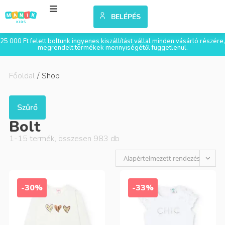
BELÉPÉS
25 000 Ft felett boltunk ingyenes kiszállítást vállal minden vásárló részére,
megrendelt termékek mennyiségétől függetlenül.
Főoldal
/
Shop
Szűrő
Bolt
1
-
15
termék, összesen
983
db
Alapértelmezett rendezés
-30%
-33%