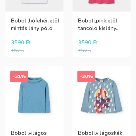
Boboli,hófehér,elöl
Boboli,pink,elöl
mintás,lány póló
táncoló kislány...
3590
Ft
3590
Ft
4490
Ft
4490
Ft
-31%
-30%
Boboli,világos
Boboli,világoskék