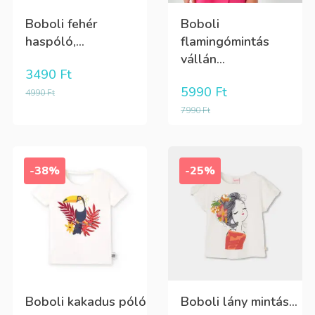
Boboli fehér
Boboli
haspóló,...
flamingómintás
vállán...
3490
Ft
5990
Ft
4990
Ft
7990
Ft
-38%
-25%
Boboli kakadus póló
Boboli lány mintás...