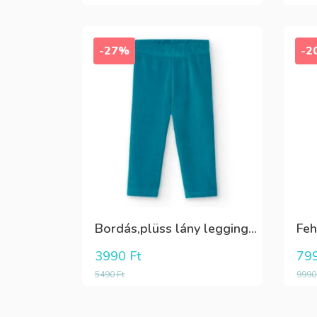
-27%
-2
Bordás,plüss lány leggings zöldeskék
3990
Ft
79
5490
Ft
999