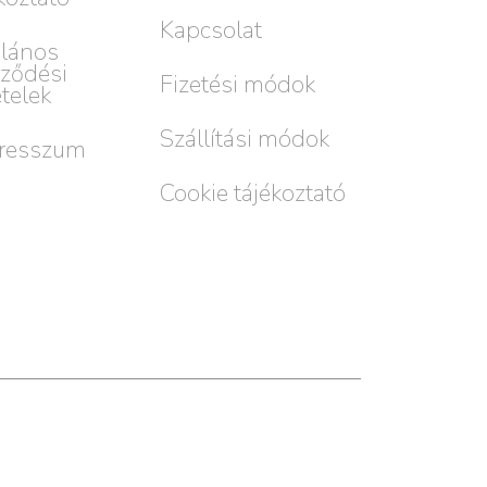
Kapcsolat
alános
rződési
Fizetési módok
ételek
Szállítási módok
resszum
Cookie tájékoztató