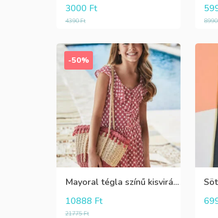
3000
Ft
59
4390
Ft
899
-50%
Mayoral tégla színű kisvirág mintás nyári lenge ruha
10888
Ft
69
21775
Ft