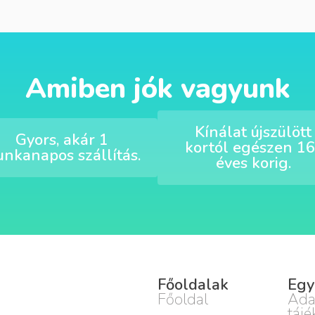
Amiben jók vagyunk
Kínálat újszülött
Gyors, akár 1
kortól egészen 16
nkanapos szállítás.
éves korig.
Főoldalak
Egy
Főoldal
Ada
tájé