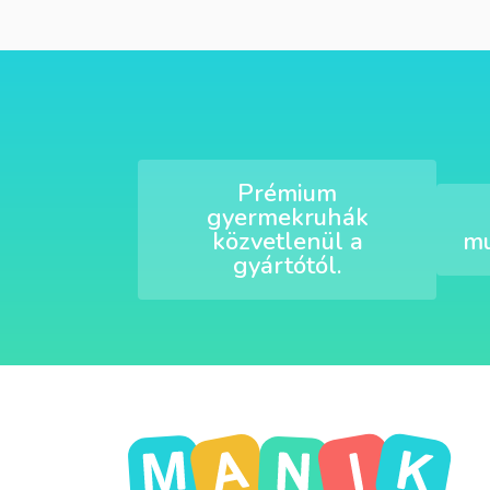
Prémium
gyermekruhák
közvetlenül a
mu
gyártótól.