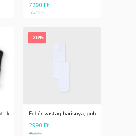
7290
Ft
10439
Ft
-26%
Fekete,fehér,ezüst kötött kesztyű
Fehér vastag harisnya, puha meleg
2990
Ft
4015
Ft