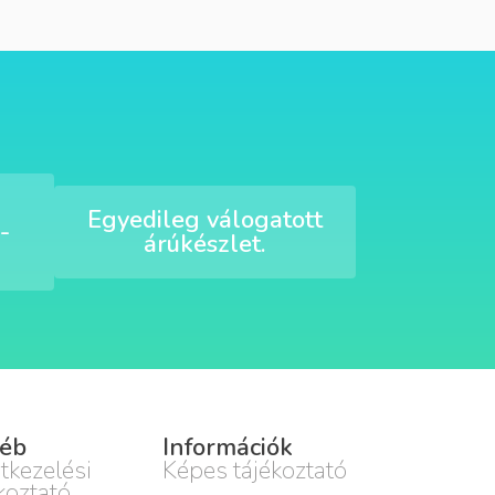
Egyedileg válogatott
-
árúkészlet.
éb
Információk
tkezelési
Képes tájékoztató
koztató