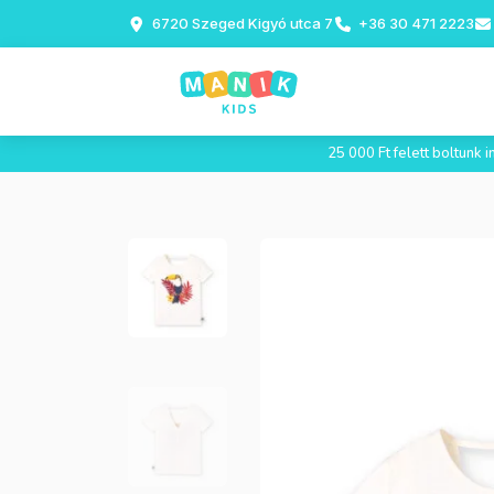
6720 Szeged Kigyó utca 7
+36 30 471 2223
25 000 Ft felett boltunk