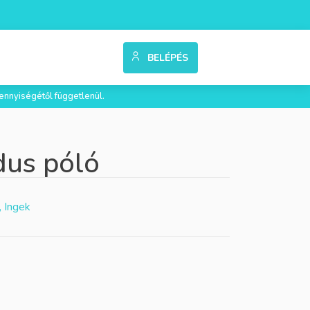
BELÉPÉS
ennyiségétől függetlenül.
dus póló
, Ingek