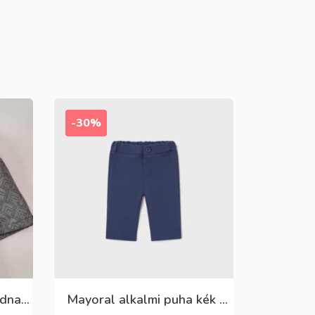
-30%
Killy szürke mintás rövidnadrág
Mayoral alkalmi puha kék élre vasalt nadrág, behúzható derékrésszel