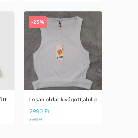
-25%
Fehér pamut,elöl rátűzött virággal,vállon és a szoknya része pöttyös tüll,egybe ruha
Losan,oldal kivágott,alul passzés rövid lány trikó,póló
2990
Ft
3990
Ft