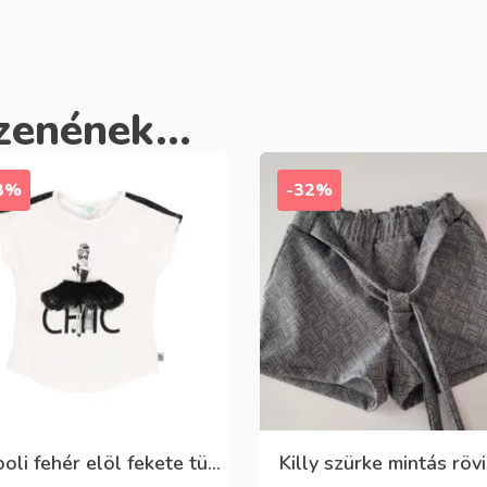
zenének...
3%
-32%
Boboli fehér elöl fekete tüll+gyöngyös csini póló