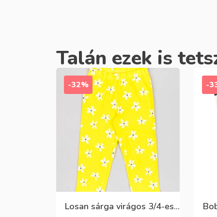
Talán ezek is tets
-32%
-3
Losan sárga virágos 3/4-es leggings