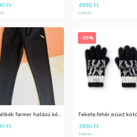
90
Ft
4990
Ft
0
Ft
7290
Ft
-33%
Sötétkék farmer hatású kényelmes nadrág
90
Ft
3990
Ft
5990
Ft