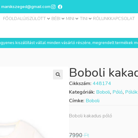
manikszeged@gmail.com
FŐOLDAL
ÚJSZÜLÖTT
BÉBI
MINI
TINI
RÓLUNK
KAPCSOLAT
 ingyenes kiszállítást vállal minden vásárló részére, megrendelt termékek m
Boboli kaka
Cikkszám:
448174
Kategóriák:
Boboli
,
Póló
,
Pólók
Címke:
Boboli
Boboli kakadus póló
7990
Ft