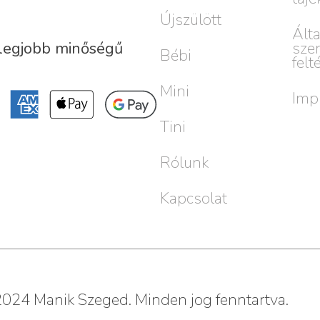
Újszülött
Ált
sze
 legjobb minőségű
Bébi
felt
Mini
Imp
Tini
Rólunk
Kapcsolat
024 Manik Szeged. Minden jog fenntartva.