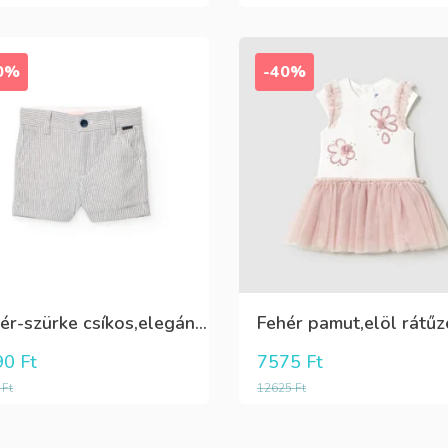
0%
-40%
Fehér-szürke csíkos,elegáns,fiú vászon rövidnadrág
90
Ft
7575
Ft
0
Ft
12625
Ft