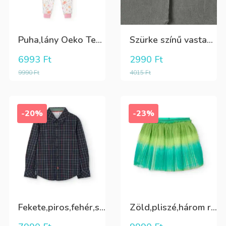
Puha,lány Oeko Tex bio pamut hosszú pizsama
Szürke színű vastag puha harisnya
6993
Ft
2990
Ft
9990
Ft
4015
Ft
-20%
-23%
Fekete,piros,fehér,sárga kockás ing
Zöld,pliszé,három rétegű(alatta csillogó tüll+kiwizöld vászon) szoknya