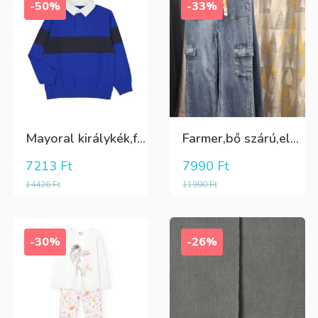
-50%
-33%
Mayoral királykék,fehér galléros hosszú ujjú póló Tini fiúknak
Farmer,bő szárú,elöl és oldalt zsebes lány nadrág
7213
Ft
7990
Ft
14426
Ft
11990
Ft
-30%
-26%