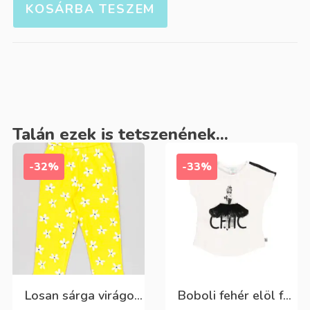
KOSÁRBA TESZEM
Talán ezek is tetszenének...
-32%
-33%
Losan sárga virágos 3/4-es leggings
Boboli fehér elöl fekete tüll+gyöngyös csini póló