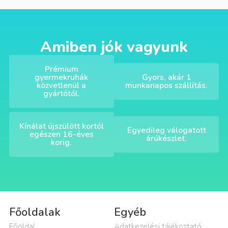
Amiben jók vagyunk
Prémium
gyermekruhák
Gyors, akár 1
közvetlenül a
munkanapos szállítás.
gyártótól.
Kínálat újszülött kortól
Egyedileg válogatott
egészen 16-éves
árúkészlet.
korig.
Főoldalak
Egyéb
Főoldal
Adatkezelési tájékoztató