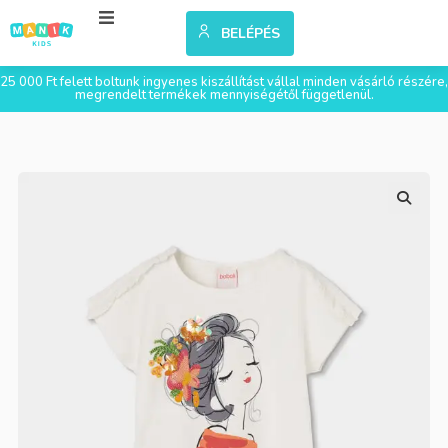
BELÉPÉS
25 000 Ft felett boltunk ingyenes kiszállítást vállal minden vásárló részére,
megrendelt termékek mennyiségétől függetlenül.