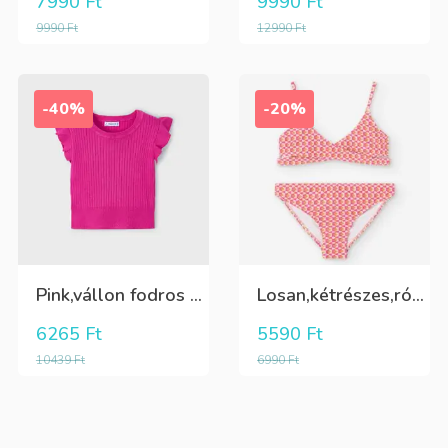
7990
Ft
9990
Ft
9990
Ft
12990
Ft
-40%
-20%
Pink,vállon fodros csini lány kötött póló
Losan,kétrészes,rózsaszín,sárga,krém színű fürdőruha
6265
Ft
5590
Ft
10439
Ft
6990
Ft