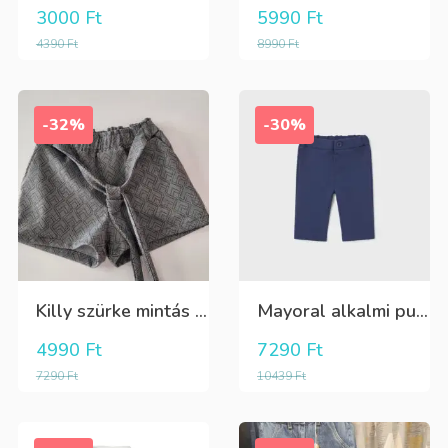
3000
Ft
5990
Ft
4390
Ft
8990
Ft
-32%
-30%
Killy szürke mintás rövidnadrág
Mayoral alkalmi puha kék élre vasalt nadrág, behúzható derékrésszel
4990
Ft
7290
Ft
7290
Ft
10439
Ft