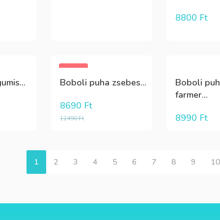
8800
Ft
-30%
umis...
Boboli puha zsebes...
Boboli puh
farmer...
8690
Ft
8990
Ft
12490
Ft
1
2
3
4
5
6
7
8
9
1