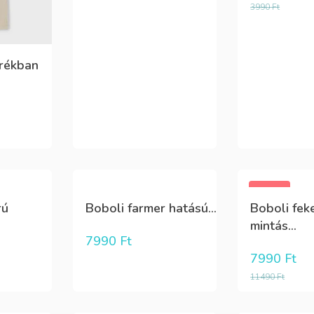
3990
Ft
erékban
-30%
rú
Boboli farmer hatású...
Boboli fek
mintás...
7990
Ft
7990
Ft
11490
Ft