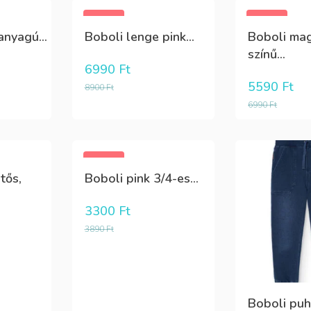
-21%
-20%
anyagú...
Boboli lenge pink...
Boboli ma
színű...
6990
Ft
5590
Ft
8900
Ft
6990
Ft
-15%
tős,
Boboli pink 3/4-es...
3300
Ft
3890
Ft
Boboli puha