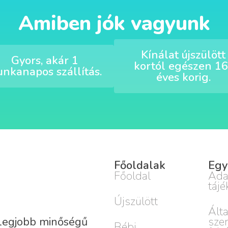
Amiben jók vagyunk
Kínálat újszülött
Gyors, akár 1
kortól egészen 16
nkanapos szállítás.
éves korig.
Főoldalak
Egy
Főoldal
Ada
tájé
Újszülött
Ált
sze
 legjobb minőségű
Bébi