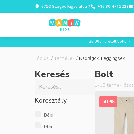
6720 Szeged Kigyó utca 7
+36 30 471 2223
25 000 Ft felett boltunk
Főoldal
/
Termékek
/
Nadrágok, Leggingsek
Keresés
Bolt
1
-
15
termék, öss
Korosztály
-40%
Bébi
Mini