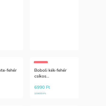
-33%
ete-fehér
Boboli kék-fehér
csíkos...
6990
Ft
10490
Ft