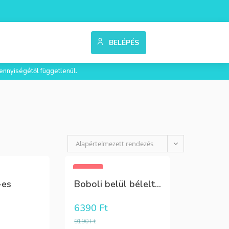
BELÉPÉS
ennyiségétől függetlenül.
Alapértelmezett rendezés
-30%
-es
Boboli belül bélelt...
6390
Ft
9190
Ft