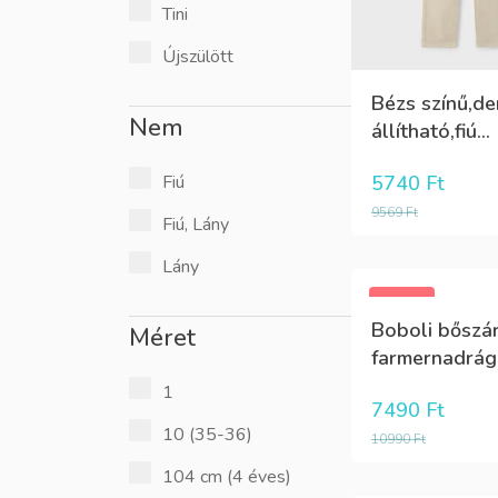
Tini
Újszülött
Bézs színű,d
Nem
állítható,fiú...
5740
Ft
Fiú
9569
Ft
Fiú, Lány
Lány
-32%
Boboli bőszá
Méret
farmernadrág
1
7490
Ft
10 (35-36)
10990
Ft
104 cm (4 éves)