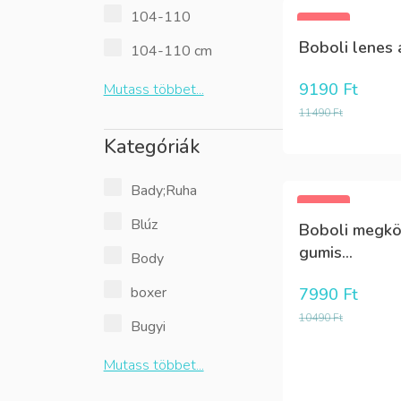
104-110
-20%
Boboli lenes 
104-110 cm
9190
Ft
Mutass többet...
11490
Ft
Kategóriák
Bady;Ruha
-24%
Blúz
Boboli megkö
gumis...
Body
boxer
7990
Ft
10490
Ft
Bugyi
Mutass többet...