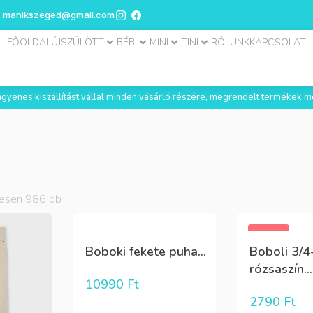
manikszeged@gmail.com
FŐOLDAL
ÚJSZÜLÖTT
BÉBI
MINI
TINI
RÓLUNK
KAPCSOLAT
 ingyenes kiszállítást vállal minden vásárló részére, megrendelt termékek m
zesen
986
db
-30%
Boboki fekete puha...
Boboli 3/4
rózsaszín...
10990
Ft
2790
Ft