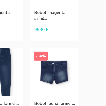
genta
Boboli magenta
színű...
9990
Ft
-36%
 farmer...
Boboli puha farmer...