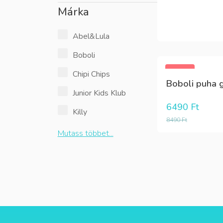
Márka
Abel&Lula
Boboli
-24%
Chipi Chips
Boboli puha g
Junior Kids Klub
6490
Ft
Killy
8490
Ft
Mutass többet...