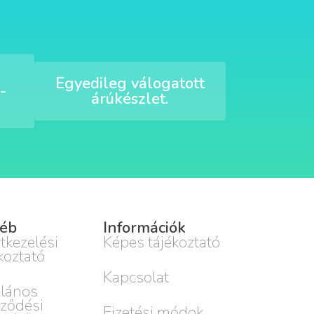
Egyedileg válogatott
-
árúkészlet.
éb
Információk
tkezelési
Képes tájékoztató
koztató
Kapcsolat
alános
rződési
Fizetési módok