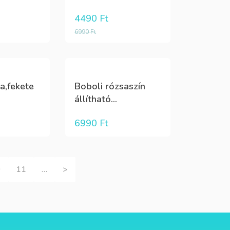
4490
Ft
6990
Ft
a,fekete
Boboli rózsaszín
állítható...
6990
Ft
0
11
…
>