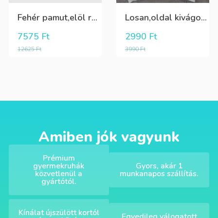
Fehér pamut,elöl rátűzött virággal,vállon és a szoknya része pöttyös tüll,egybe ruha
Losan,oldal kivágott,alul passzés rövid lány trikó,póló
7575
Ft
2990
Ft
12625
Ft
3990
Ft
Amiben jók vagyunk
Prémium
gyermekruhák
Gyors, akár 1
közvetlenül a
munkanapos szállítás.
gyártótól.
Kínálat újszülött kortól
Egyedileg válogatott