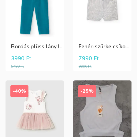
Bordás,plüss lány leggings zöldeskék
Fehér-szürke csíkos,elegáns,fiú vászon rövidnadrág
3990
Ft
7990
Ft
5490
Ft
9990
Ft
-40%
-25%