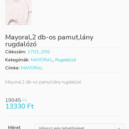
Mayoral,2 db-os pamut,lány
rugdalózó
Cikkszám:
1703_055
Kategóriák:
MAYORAL
,
Rugdalózó
Címke:
MAYORAL
Mayoral,2 db-os pamut,lány rugdalózó
19045
Ft
13330
Ft
Méret
Válassz egy lehetőséget