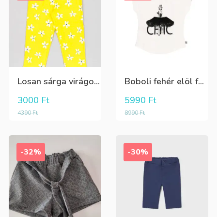
Losan sárga virágos 3/4-es leggings
Boboli fehér elöl fekete tüll+gyöngyös csini póló
3000
Ft
5990
Ft
4390
Ft
8990
Ft
-32%
-30%