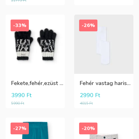
21775
Ft
-33%
-26%
Fekete,fehér,ezüst kötött kesztyű
Fehér vastag harisnya, puha meleg
3990
Ft
2990
Ft
5990
Ft
4015
Ft
-27%
-20%