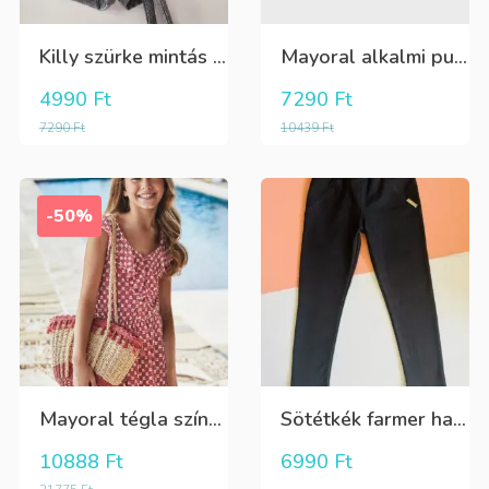
Killy szürke mintás rövidnadrág
Mayoral alkalmi puha kék élre vasalt nadrág, behúzható derékrésszel
4990
Ft
7290
Ft
7290
Ft
10439
Ft
-50%
Mayoral tégla színű kisvirág mintás nyári lenge ruha
Sötétkék farmer hatású kényelmes nadrág
10888
Ft
6990
Ft