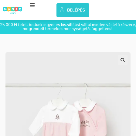
BELÉPÉS
25 000 Ft felett boltunk ingyenes kiszállítást vállal minden vásárló részére,
megrendelt termékek mennyiségétől függetlenül.