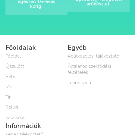
egészen 16-éves
árúkészlet.
korig.
Főoldalak
Egyéb
Főoldal
Adatkezelési tájékoztató
Újszülött
Általános szerződési
feltételek
Bébi
Impresszum
Mini
Tini
Rólunk
Kapcsolat
Információk
Képes tájékoztató