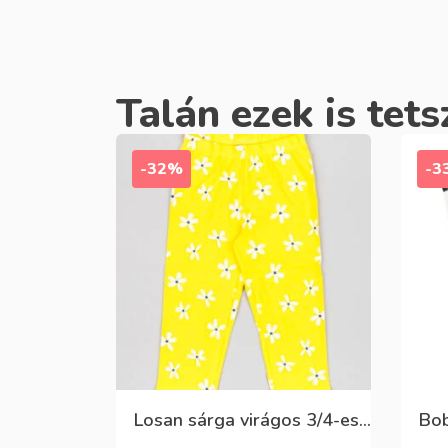
Talán ezek is tets
-32%
-3
Losan sárga virágos 3/4-es leggings