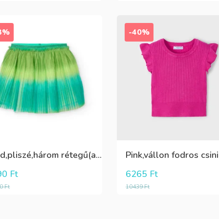
3%
-40%
Zöld,pliszé,három rétegű(alatta csillogó tüll+kiwizöld vászon) szoknya
90
Ft
6265
Ft
90
Ft
10439
Ft