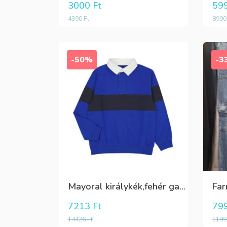
3000
Ft
59
4390
Ft
899
-50%
-3
Mayoral királykék,fehér galléros hosszú ujjú póló Tini fiúknak
7213
Ft
79
14426
Ft
119