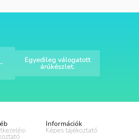
Egyedileg válogatott
-
árúkészlet.
éb
Információk
tkezelési
Képes tájékoztató
koztató