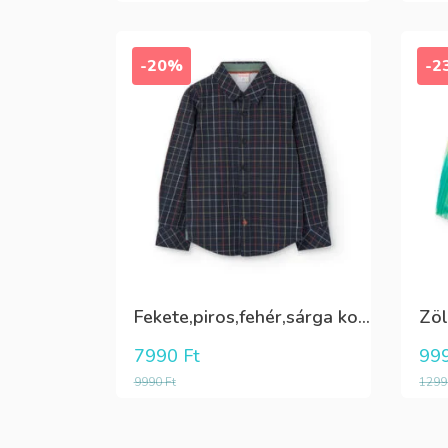
-20%
-2
Fekete,piros,fehér,sárga kockás ing
7990
Ft
99
9990
Ft
129