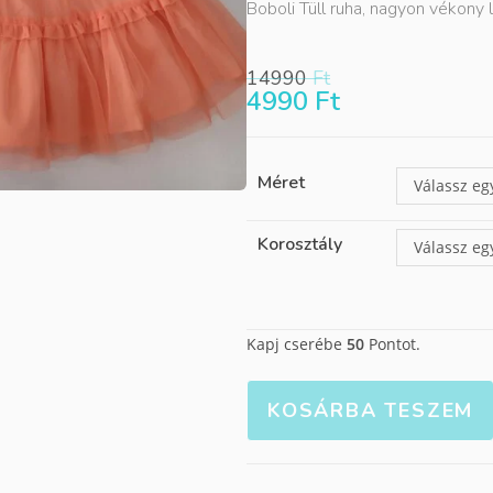
Boboli Tüll ruha, nagyon vékony le
14990
Ft
4990
Ft
Méret
Válassz eg
Korosztály
Válassz eg
Kapj cserébe
50
Pontot.
KOSÁRBA TESZEM