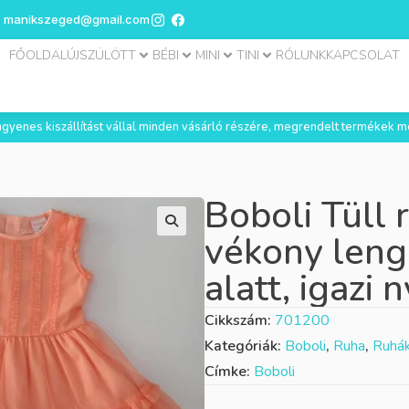
manikszeged@gmail.com
FŐOLDAL
ÚJSZÜLÖTT
BÉBI
MINI
TINI
RÓLUNK
KAPCSOLAT
 ingyenes kiszállítást vállal minden vásárló részére, megrendelt termékek m
Boboli Tüll 
vékony leng
alatt, igazi 
Cikkszám:
701200
Kategóriák:
Boboli
,
Ruha
,
Ruhák
Címke:
Boboli