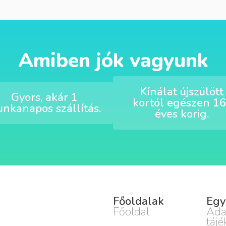
Amiben jók vagyunk
Kínálat újszülött
Gyors, akár 1
kortól egészen 16
nkanapos szállítás.
éves korig.
Főoldalak
Egy
Főoldal
Ada
tájé