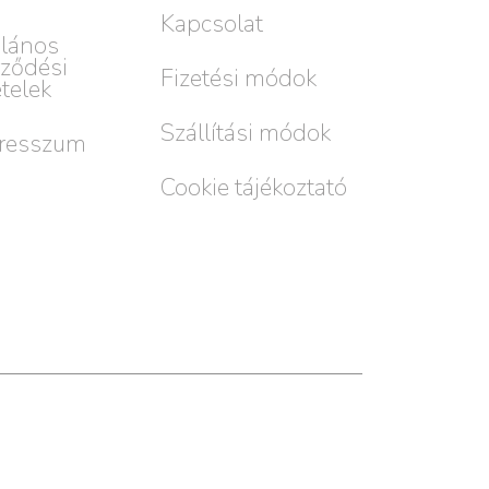
Kapcsolat
alános
rződési
Fizetési módok
ételek
Szállítási módok
resszum
Cookie tájékoztató