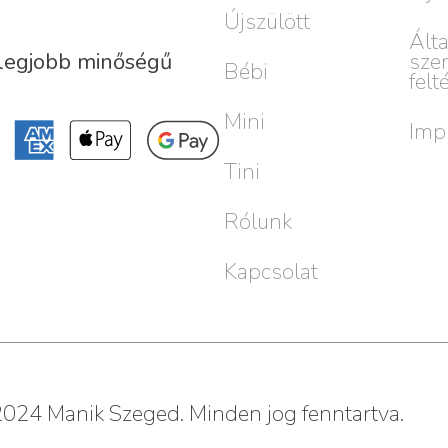
Újszülött
Ált
sze
 legjobb minőségű
Bébi
felt
Mini
Imp
Tini
Rólunk
Kapcsolat
024 Manik Szeged. Minden jog fenntartva.