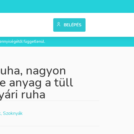
BELÉPÉS
ennyiségétől függetlenül.
ruha, nagyon
e anyag a tüll
nyári ruha
, Szoknyák