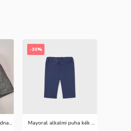
-30%
Killy szürke mintás rövidnadrág
Mayoral alkalmi puha kék élre vasalt nadrág, behúzható derékrésszel