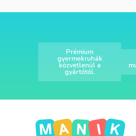
Prémium
gyermekruhák
közvetlenül a
mu
gyártótól.