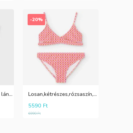
-20%
Pink,vállon fodros csini lány kötött póló
Losan,kétrészes,rózsaszín,sárga,krém színű fürdőruha
5590
Ft
6990
Ft