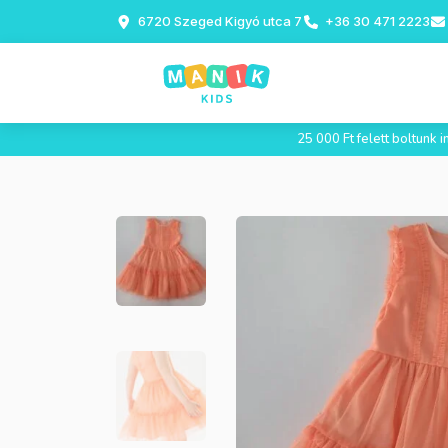
6720 Szeged Kigyó utca 7
+36 30 471 2223
25 000 Ft felett boltunk