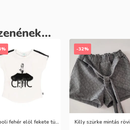
zenének...
3%
-32%
Boboli fehér elöl fekete tüll+gyöngyös csini póló