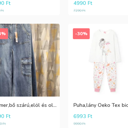
90
Ft
4990
Ft
0
Ft
7290
Ft
3%
-30%
Farmer,bő szárú,elöl és oldalt zsebes lány nadrág
90
Ft
6993
Ft
90
Ft
9990
Ft