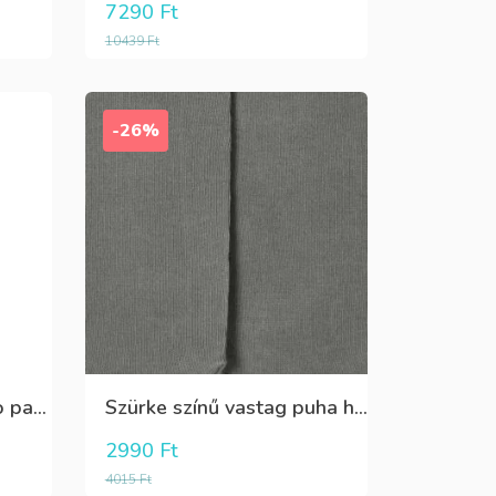
7290
Ft
10439
Ft
-26%
Puha,lány Oeko Tex bio pamut hosszú pizsama
Szürke színű vastag puha harisnya
2990
Ft
4015
Ft