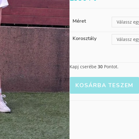
Méret
Válassz eg
Korosztály
Válassz eg
Kapj cserébe
30
Pontot.
KOSÁRBA TESZEM