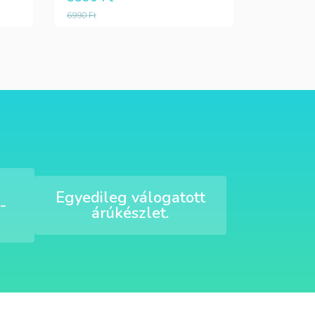
6990
Ft
Egyedileg válogatott
-
árúkészlet.