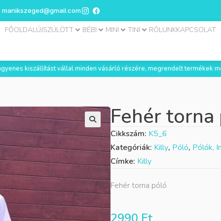
manikszeged@gmail.com
FŐOLDAL
ÚJSZÜLÖTT
BÉBI
MINI
TINI
RÓLUNK
KAPCSOLAT
 ingyenes kiszállítást vállal minden vásárló részére, megrendelt termékek m
Fehér torna
Cikkszám:
K5_6
Kategóriák:
Killy
,
Póló
,
Pólók, I
Címke:
Killy
Fehér torna póló
2990
Ft