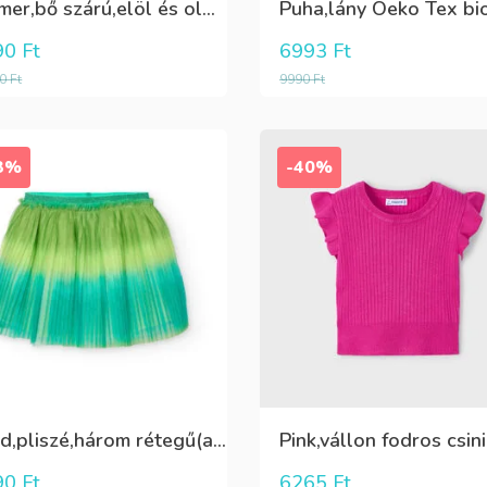
Farmer,bő szárú,elöl és oldalt zsebes lány nadrág
90
Ft
6993
Ft
90
Ft
9990
Ft
3%
-40%
Zöld,pliszé,három rétegű(alatta csillogó tüll+kiwizöld vászon) szoknya
90
Ft
6265
Ft