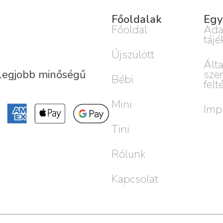
Főoldalak
Egy
Főoldal
Ada
tájé
Újszülött
Ált
sze
 legjobb minőségű
Bébi
felt
Mini
Imp
Tini
Rólunk
Kapcsolat