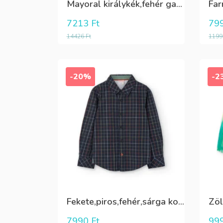
Mayoral királykék,fehér galléros hosszú ujjú póló Tini fiúknak
7213
Ft
79
14426
Ft
119
-20%
-2
Fekete,piros,fehér,sárga kockás ing
7990
Ft
99