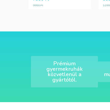
9990
Ft
129
Prémium
gyermekruhák
közvetlenül a
mu
gyártótól.