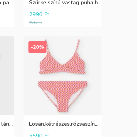
Puha,lány Oeko Tex bio pamut hosszú pizsama
Szürke színű vastag puha harisnya
2990
Ft
4015
Ft
-20%
Pink,vállon fodros csini lány kötött póló
Losan,kétrészes,rózsaszín,sárga,krém színű fürdőruha
5590
Ft