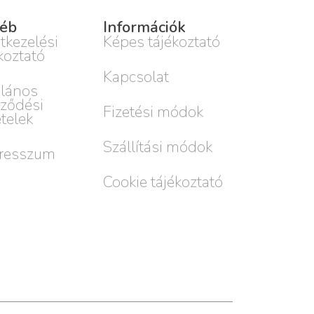
éb
Információk
tkezelési
Képes tájékoztató
koztató
Kapcsolat
alános
rződési
Fizetési módok
ételek
Szállítási módok
resszum
Cookie tájékoztató