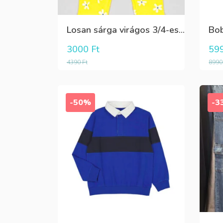
Losan sárga virágos 3/4-es leggings
3000
Ft
59
4390
Ft
899
-50%
-3