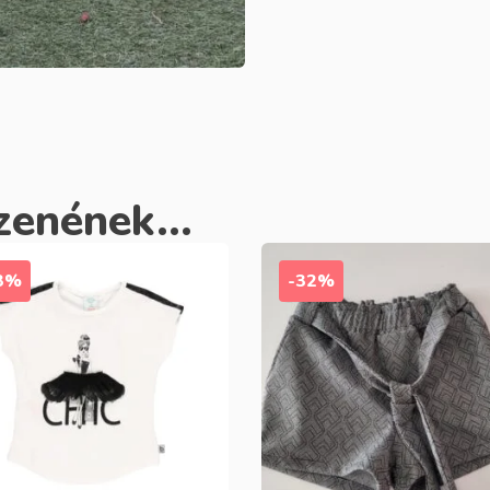
zenének...
3%
-32%