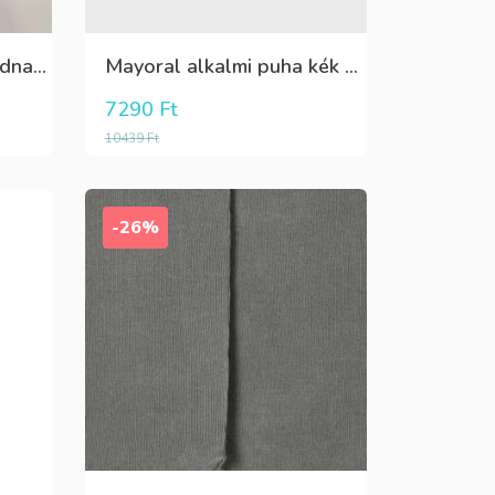
Killy szürke mintás rövidnadrág
Mayoral alkalmi puha kék élre vasalt nadrág, behúzható derékrésszel
7290
Ft
10439
Ft
-26%