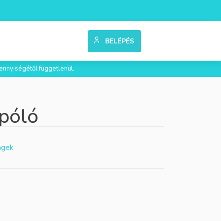
BELÉPÉS
ennyiségétől függetlenül.
 póló
ngek