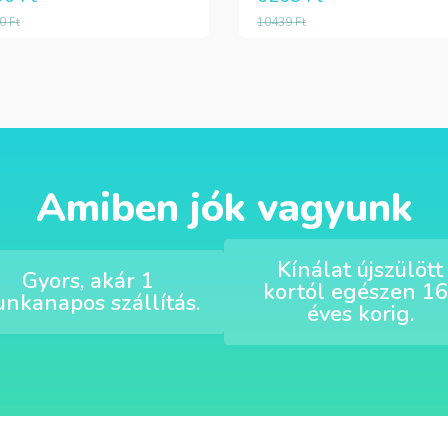
90
Ft
10439
Ft
Amiben jók vagyunk
Kínálat újszülött
Gyors, akár 1
kortól egészen 16
nkanapos szállítás.
éves korig.