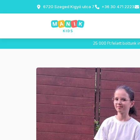
6720 Szeged Kigyó utca 7
+36 30 471 2223
25 000 Ft felett boltunk