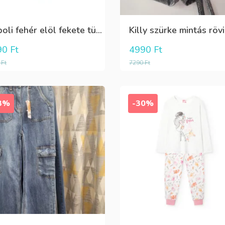
Boboli fehér elöl fekete tüll+gyöngyös csini póló
90
Ft
4990
Ft
0
Ft
7290
Ft
3%
-30%