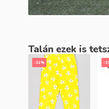
Talán ezek is tets
-32%
-3