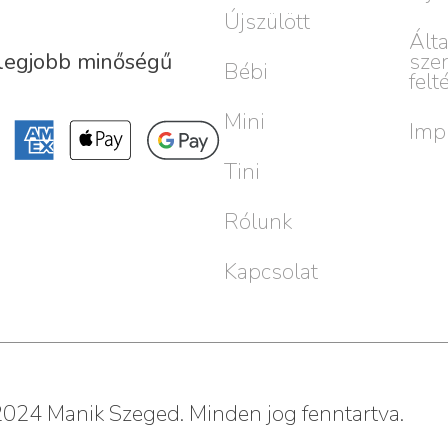
Újszülött
Ált
sze
 legjobb minőségű
Bébi
felt
Mini
Imp
Tini
Rólunk
Kapcsolat
024 Manik Szeged. Minden jog fenntartva.