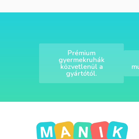
Prémium
gyermekruhák
közvetlenül a
mu
gyártótól.