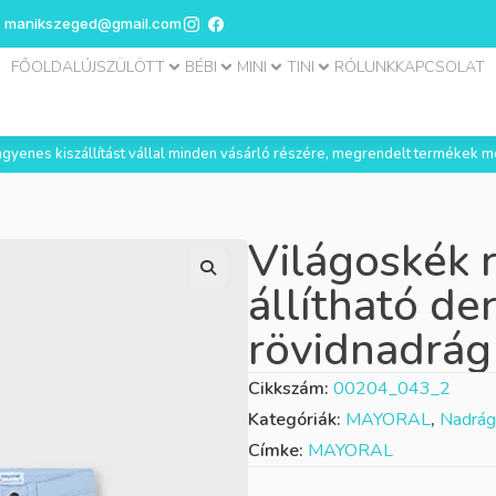
manikszeged@gmail.com
FŐOLDAL
ÚJSZÜLÖTT
BÉBI
MINI
TINI
RÓLUNK
KAPCSOLAT
 ingyenes kiszállítást vállal minden vásárló részére, megrendelt termékek m
Világoskék 
állítható de
rövidnadrág
Cikkszám:
00204_043_2
Kategóriák:
MAYORAL
,
Nadrág
Címke:
MAYORAL