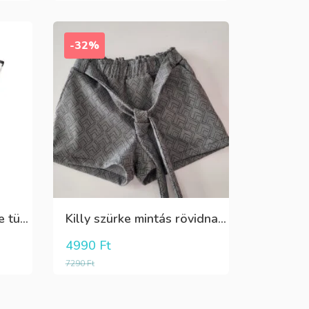
-32%
Boboli fehér elöl fekete tüll+gyöngyös csini póló
Killy szürke mintás rövidnadrág
4990
Ft
7290
Ft