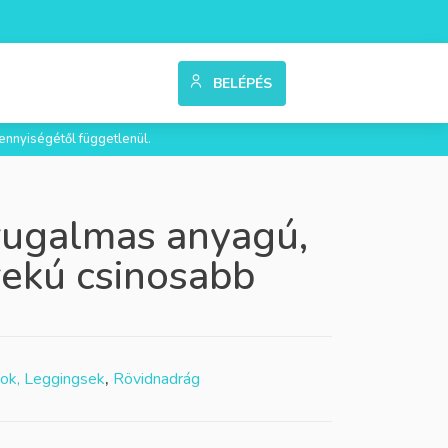
BELÉPÉS
ennyiségétől függetlenül.
rugalmas anyagú,
rekú csinosabb
ok, Leggingsek
,
Rövidnadrág