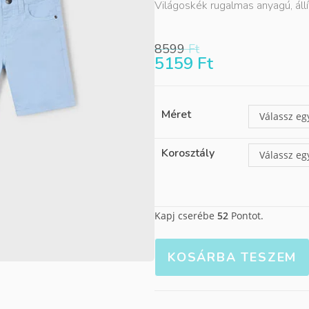
Világoskék rugalmas anyagú, áll
8599
Ft
5159
Ft
Méret
Válassz eg
Korosztály
Válassz eg
Kapj cserébe
52
Pontot.
KOSÁRBA TESZEM