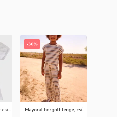
-30%
Chipi chips fehér pamut csipkés csinos rövid ujjú felső
Mayoral horgolt lenge, csíkos nyári nadrág