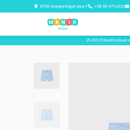
6720 Szeged Kigyó utca 7
+36 30 471 2223
25 000 Ft felett boltunk