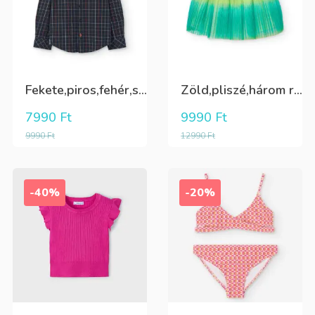
Fekete,piros,fehér,sárga kockás ing
Zöld,pliszé,három rétegű(alatta csillogó tüll+kiwizöld vászon) szoknya
7990
Ft
9990
Ft
9990
Ft
12990
Ft
-40%
-20%