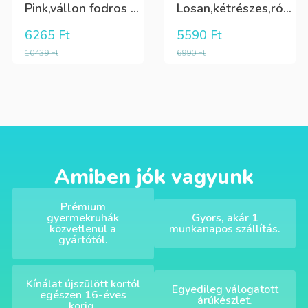
Pink,vállon fodros csini lány kötött póló
Losan,kétrészes,rózsaszín,sárga,krém színű fürdőruha
6265
Ft
5590
Ft
10439
Ft
6990
Ft
Amiben jók vagyunk
Prémium
gyermekruhák
Gyors, akár 1
közvetlenül a
munkanapos szállítás.
gyártótól.
Kínálat újszülött kortól
Egyedileg válogatott
egészen 16-éves
árúkészlet.
korig.