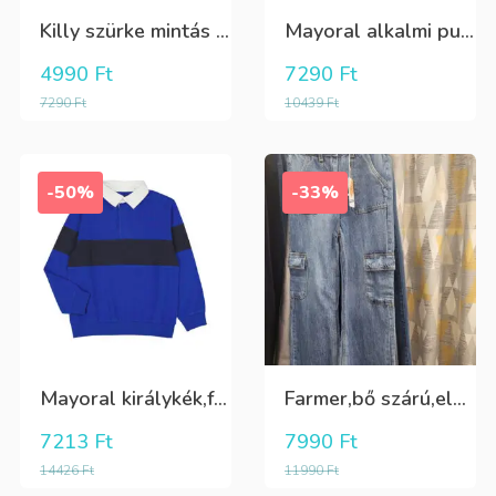
Killy szürke mintás rövidnadrág
Mayoral alkalmi puha kék élre vasalt nadrág, behúzható derékrésszel
4990
Ft
7290
Ft
7290
Ft
10439
Ft
-50%
-33%
Mayoral királykék,fehér galléros hosszú ujjú póló Tini fiúknak
Farmer,bő szárú,elöl és oldalt zsebes lány nadrág
7213
Ft
7990
Ft
14426
Ft
11990
Ft