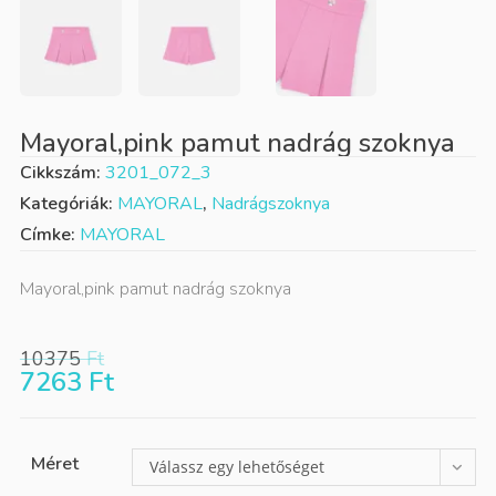
Mayoral,pink pamut nadrág szoknya
Cikkszám:
3201_072_3
Kategóriák:
MAYORAL
,
Nadrágszoknya
Címke:
MAYORAL
Mayoral,pink pamut nadrág szoknya
10375
Ft
7263
Ft
Méret
Válassz egy lehetőséget