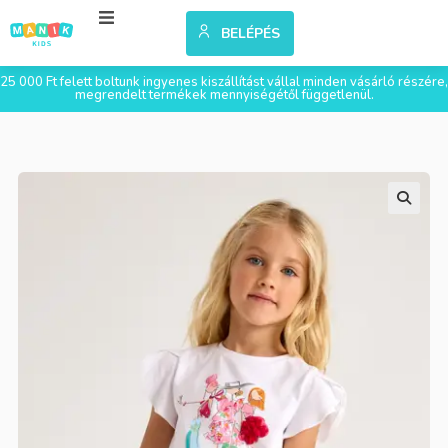
BELÉPÉS
25 000 Ft felett boltunk ingyenes kiszállítást vállal minden vásárló részére,
megrendelt termékek mennyiségétől függetlenül.