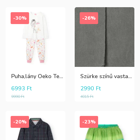
-30%
-26%
Puha,lány Oeko Tex bio pamut hosszú pizsama
Szürke színű vastag puha harisnya
6993
Ft
2990
Ft
9990
Ft
4015
Ft
-20%
-23%