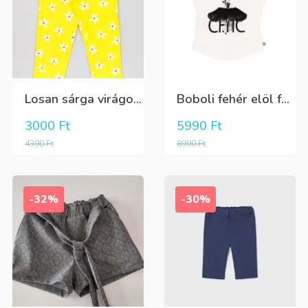
Losan sárga virágos 3/4-es leggings
Boboli fehér elöl fekete tüll+gyöngyös csini póló
3000
Ft
5990
Ft
4390
Ft
8990
Ft
-32%
-30%