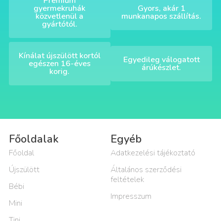
Prémium
gyermekruhák
Gyors, akár 1
közvetlenül a
munkanapos szállítás.
gyártótól.
Kínálat újszülött kortól
Egyedileg válogatott
egészen 16-éves
árúkészlet.
korig.
Főoldalak
Egyéb
Főoldal
Adatkezelési tájékoztató
Újszülött
Általános szerződési
feltételek
Bébi
Impresszum
Mini
Tini