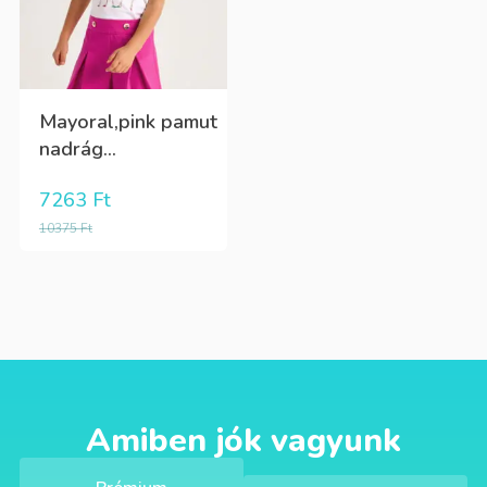
Mayoral,pink pamut
nadrág...
7263
Ft
10375
Ft
Amiben jók vagyunk