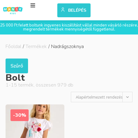
BELÉPÉS
25 000 Ft felett boltunk ingyenes kiszállítást vállal minden vásárló részére,
megrendelt termékek mennyiségétől függetlenül.
Főoldal
/
Termékek
/
Nadrágszoknya
Szűrő
Bolt
1
-
15
termék, összesen
979
db
Alapértelmezett rendezés
-30%