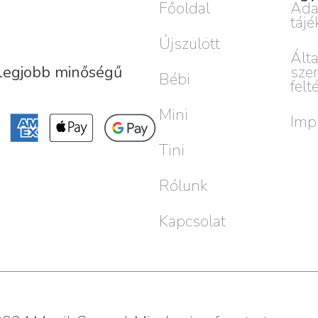
Főoldal
Ada
tájé
Újszülött
Ált
sze
 legjobb minőségű
Bébi
felt
Mini
Imp
Tini
Rólunk
Kapcsolat