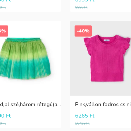
90
Ft
9990
Ft
3%
-40%
Zöld,pliszé,három rétegű(alatta csillogó tüll+kiwizöld vászon) szoknya
90
Ft
6265
Ft
90
Ft
10439
Ft