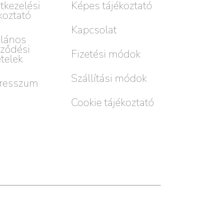
tkezelési
Képes tájékoztató
koztató
Kapcsolat
alános
rződési
Fizetési módok
ételek
Szállítási módok
resszum
Cookie tájékoztató