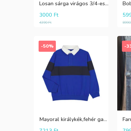
Losan sárga virágos 3/4-es leggings
3000
Ft
59
4390
Ft
899
-50%
-3
Mayoral királykék,fehér galléros hosszú ujjú póló Tini fiúknak
7213
Ft
79