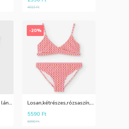
4015
Ft
-20%
Pink,vállon fodros csini lány kötött póló
Losan,kétrészes,rózsaszín,sárga,krém színű fürdőruha
5590
Ft
6990
Ft