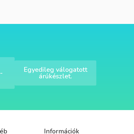
Egyedileg válogatott
-
árúkészlet.
éb
Információk