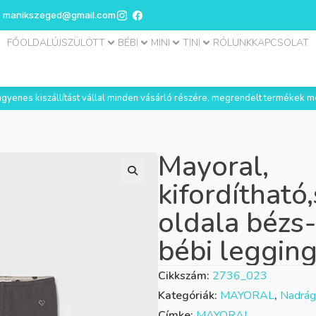
manikszeged@gmail.com
FŐOLDAL
ÚJSZÜLÖTT
BÉBI
MINI
TINI
RÓLUNK
KAPCSOLAT
 ingyenes kiszállítást vállal minden vásárló részére, megrendelt termékek m
Mayoral,
kifordítható
oldala bézs-
bébi leggin
Cikkszám:
2736_023
Kategóriák:
MAYORAL
,
Nadrág
Címke:
MAYORAL