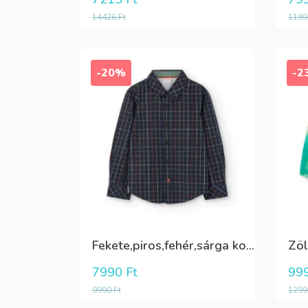
14426
Ft
119
-20%
-2
Fekete,piros,fehér,sárga kockás ing
7990
Ft
99
9990
Ft
129