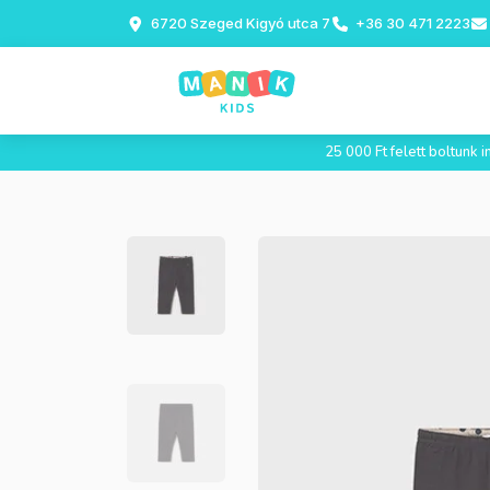
6720 Szeged Kigyó utca 7
+36 30 471 2223
25 000 Ft felett boltunk