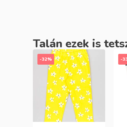
Talán ezek is tets
-32%
-3