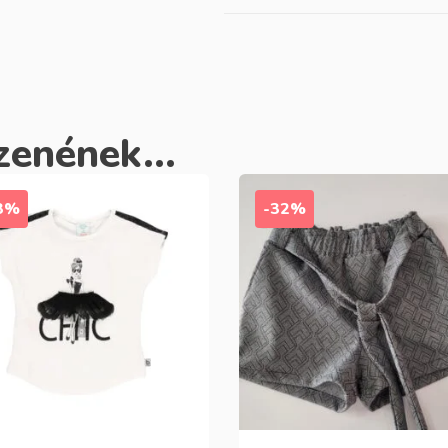
zenének...
3%
-32%