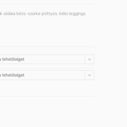
ik oldala bézs-szürke pöttyös, bébi leggings
y lehetőséget
y lehetőséget