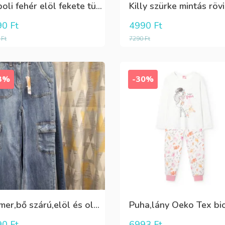
Boboli fehér elöl fekete tüll+gyöngyös csini póló
90
Ft
4990
Ft
0
Ft
7290
Ft
3%
-30%
Farmer,bő szárú,elöl és oldalt zsebes lány nadrág
90
Ft
6993
Ft