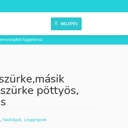
BELÉPÉS
ennyiségétől függetlenül.
,szürke,másik
szürke pöttyös,
gs
,
Nadrágok, Leggingsek