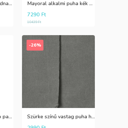
Killy szürke mintás rövidnadrág
Mayoral alkalmi puha kék élre vasalt nadrág, behúzható derékrésszel
7290
Ft
10439
Ft
-26%
Puha,lány Oeko Tex bio pamut hosszú pizsama
Szürke színű vastag puha harisnya
2990
Ft