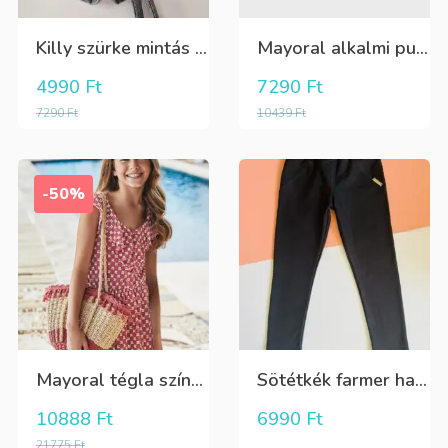
Killy szürke mintás rövidnadrág
Mayoral alkalmi puha kék élre vasalt nadrág, behúzható derékrésszel
4990
Ft
7290
Ft
7290
Ft
10439
Ft
-50%
Mayoral tégla színű kisvirág mintás nyári lenge ruha
Sötétkék farmer hatású kényelmes nadrág
10888
Ft
6990
Ft
21775
Ft