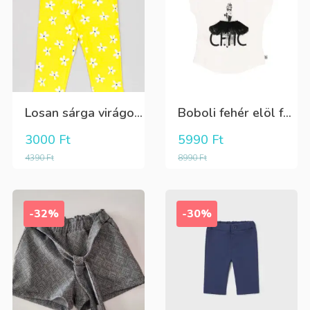
Losan sárga virágos 3/4-es leggings
Boboli fehér elöl fekete tüll+gyöngyös csini póló
3000
Ft
5990
Ft
4390
Ft
8990
Ft
-32%
-30%