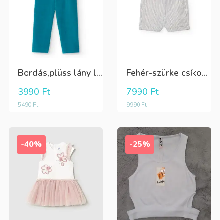
Bordás,plüss lány leggings zöldeskék
Fehér-szürke csíkos,elegáns,fiú vászon rövidnadrág
3990
Ft
7990
Ft
5490
Ft
9990
Ft
-40%
-25%