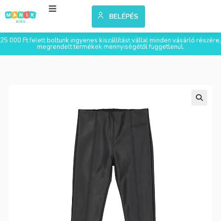
BELÉPÉS
25 000 Ft felett boltunk ingyenes kiszállítást vállal minden vásárló részére,
megrendelt termékek mennyiségétől függetlenül.