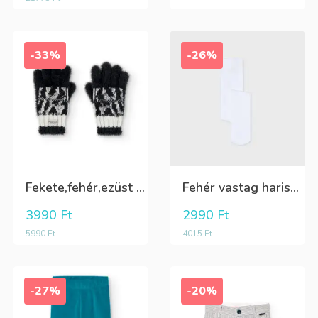
-33%
-26%
Fekete,fehér,ezüst kötött kesztyű
Fehér vastag harisnya, puha meleg
3990
Ft
2990
Ft
5990
Ft
4015
Ft
-27%
-20%