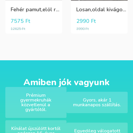
Fehér pamut,elöl rátűzött virággal,vállon és a szoknya része pöttyös tüll,egybe ruha
Losan,oldal kivágott,alul passzés rövid lány trikó,póló
7575
Ft
2990
Ft
12625
Ft
3990
Ft
Amiben jók vagyunk
Prémium
gyermekruhák
Gyors, akár 1
közvetlenül a
munkanapos szállítás.
gyártótól.
Kínálat újszülött kortól
Egyedileg válogatott