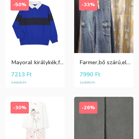
-50%
-33%
Mayoral királykék,fehér galléros hosszú ujjú póló Tini fiúknak
Farmer,bő szárú,elöl és oldalt zsebes lány nadrág
7213
Ft
7990
Ft
14426
Ft
11990
Ft
-30%
-26%