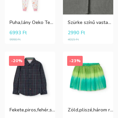
Puha,lány Oeko Tex bio pamut hosszú pizsama
Szürke színű vastag puha harisnya
6993
Ft
2990
Ft
9990
Ft
4015
Ft
-20%
-23%
Fekete,piros,fehér,sárga kockás ing
Zöld,pliszé,három rétegű(alatta csillogó tüll+kiwizöld vászon) szoknya