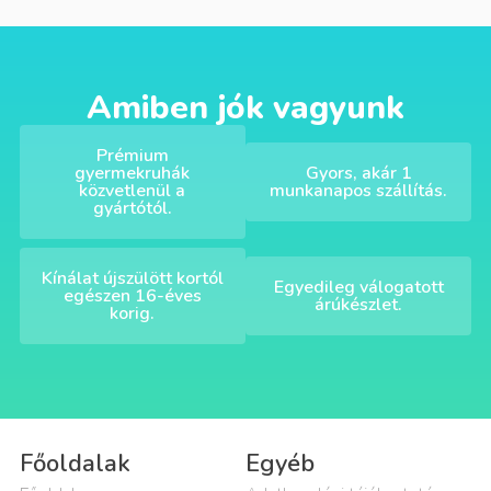
Amiben jók vagyunk
Prémium
gyermekruhák
Gyors, akár 1
közvetlenül a
munkanapos szállítás.
gyártótól.
Kínálat újszülött kortól
Egyedileg válogatott
egészen 16-éves
árúkészlet.
korig.
Főoldalak
Egyéb