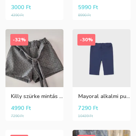
3000
Ft
5990
Ft
4390
Ft
8990
Ft
-32%
-30%
Killy szürke mintás rövidnadrág
Mayoral alkalmi puha kék élre vasalt nadrág, behúzható derékrésszel
4990
Ft
7290
Ft
7290
Ft
10439
Ft