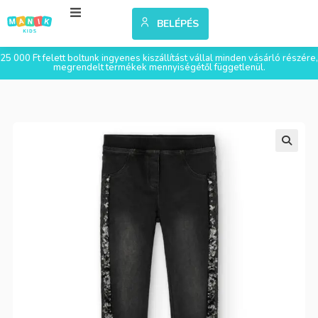
BELÉPÉS
25 000 Ft felett boltunk ingyenes kiszállítást vállal minden vásárló részére,
megrendelt termékek mennyiségétől függetlenül.