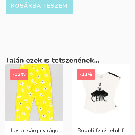
KOSÁRBA TESZEM
Talán ezek is tetszenének...
-32%
-33%
Losan sárga virágos 3/4-es leggings
Boboli fehér elöl fekete tüll+gyöngyös csini póló