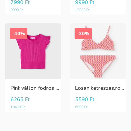
7990
Ft
9990
Ft
9990
Ft
12990
Ft
-40%
-20%
Pink,vállon fodros csini lány kötött póló
Losan,kétrészes,rózsaszín,sárga,krém színű fürdőruha
6265
Ft
5590
Ft
10439
Ft
6990
Ft