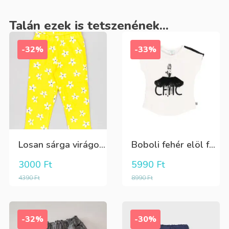
Talán ezek is tetszenének...
-32%
-33%
Losan sárga virágos 3/4-es leggings
Boboli fehér elöl fekete tüll+gyöngyös csini póló
3000
Ft
5990
Ft
4390
Ft
8990
Ft
-32%
-30%