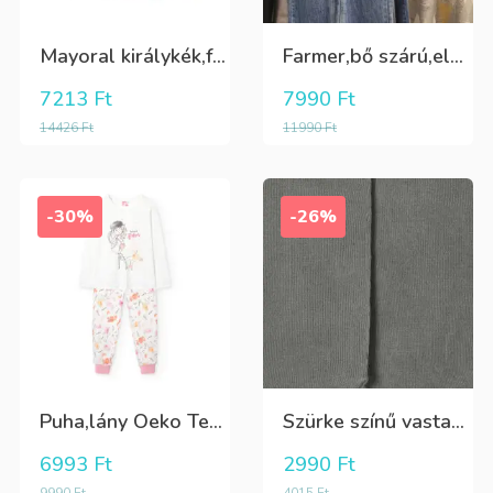
Mayoral királykék,fehér galléros hosszú ujjú póló Tini fiúknak
Farmer,bő szárú,elöl és oldalt zsebes lány nadrág
7213
Ft
7990
Ft
14426
Ft
11990
Ft
-30%
-26%
Puha,lány Oeko Tex bio pamut hosszú pizsama
Szürke színű vastag puha harisnya
6993
Ft
2990
Ft