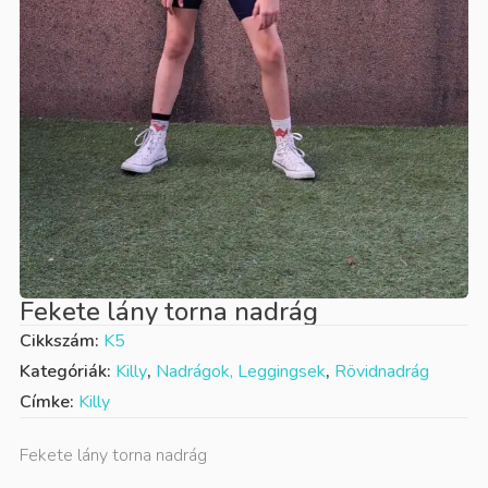
Fekete lány torna nadrág
Cikkszám:
K5
Kategóriák:
Killy
,
Nadrágok, Leggingsek
,
Rövidnadrág
Címke:
Killy
Fekete lány torna nadrág