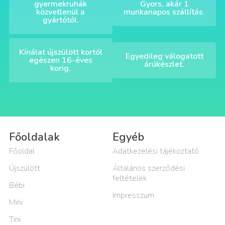
gyermekruhák
Gyors, akár 1
közvetlenül a
munkanapos szállítás.
gyártótól.
Kínálat újszülött kortól
Egyedileg válogatott
egészen 16-éves
árúkészlet.
korig.
Főoldalak
Egyéb
Főoldal
Adatkezelési tájékoztató
Újszülött
Általános szerződési
feltételek
Bébi
Impresszum
Mini
Tini