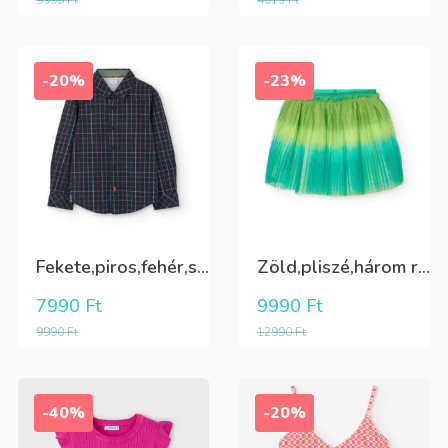
9990
Ft
4015
Ft
-20%
-23%
Fekete,piros,fehér,sárga kockás ing
Zöld,pliszé,három rétegű(alatta csillogó tüll+kiwizöld vászon) szoknya
7990
Ft
9990
Ft
9990
Ft
12990
Ft
-40%
-20%