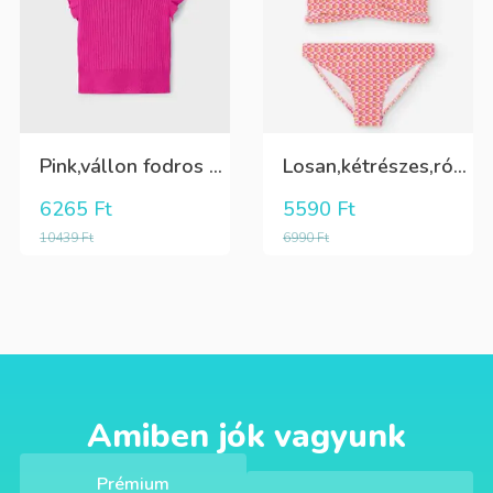
Pink,vállon fodros csini lány kötött póló
Losan,kétrészes,rózsaszín,sárga,krém színű fürdőruha
6265
Ft
5590
Ft
10439
Ft
6990
Ft
Amiben jók vagyunk
Prémium