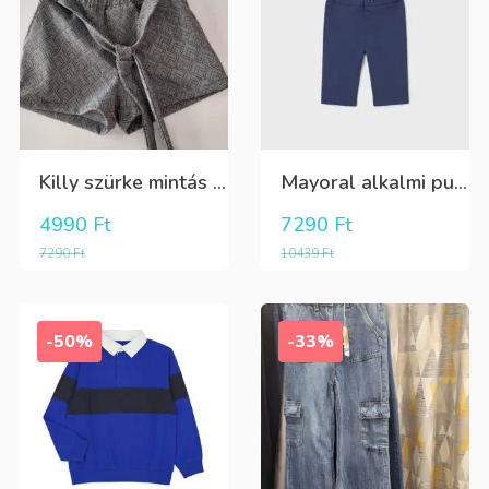
Killy szürke mintás rövidnadrág
Mayoral alkalmi puha kék élre vasalt nadrág, behúzható derékrésszel
4990
Ft
7290
Ft
7290
Ft
10439
Ft
-50%
-33%