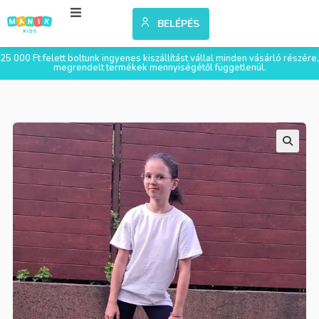
BELÉPÉS
25 000 Ft felett boltunk ingyenes kiszállítást vállal minden vásárló részére,
megrendelt termékek mennyiségétől függetlenül.