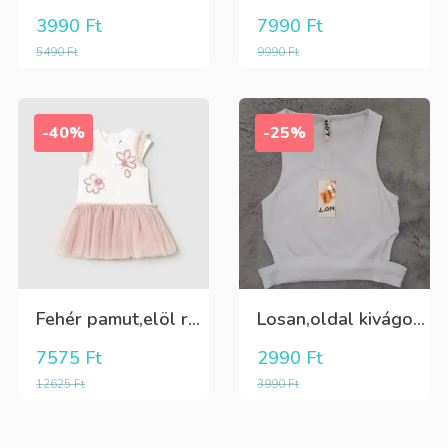
3990
Ft
7990
Ft
5490
Ft
9990
Ft
-40%
-25%
Fehér pamut,elöl rátűzött virággal,vállon és a szoknya része pöttyös tüll,egybe ruha
Losan,oldal kivágott,alul passzés rövid lány trikó,póló
7575
Ft
2990
Ft
12625
Ft
3990
Ft