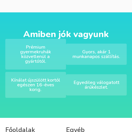
Amiben jók vagyunk
Prémium
gyermekruhák
Gyors, akár 1
közvetlenül a
munkanapos szállítás.
gyártótól.
Kínálat újszülött kortól
Egyedileg válogatott
egészen 16-éves
árúkészlet.
korig.
Főoldalak
Egyéb