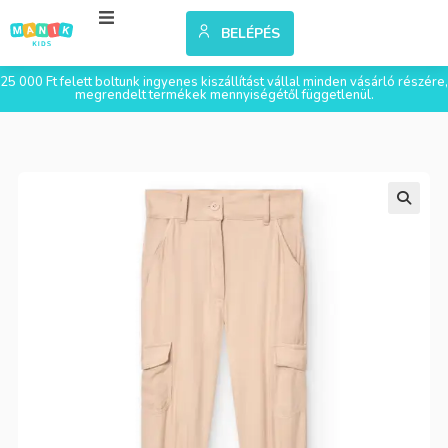
BELÉPÉS
25 000 Ft felett boltunk ingyenes kiszállítást vállal minden vásárló részére,
megrendelt termékek mennyiségétől függetlenül.