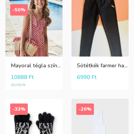
-50%
Mayoral tégla színű kisvirág mintás nyári lenge ruha
Sötétkék farmer hatású kényelmes nadrág
10888
Ft
6990
Ft
21775
Ft
-33%
-26%