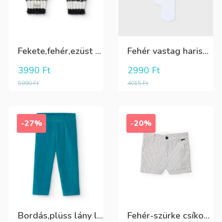
Fekete,fehér,ezüst kötött kesztyű
Fehér vastag harisnya, puha meleg
3990
Ft
2990
Ft
5990
Ft
4015
Ft
-27%
-20%
Bordás,plüss lány leggings zöldeskék
Fehér-szürke csíkos,elegáns,fiú vászon rövidnadrág