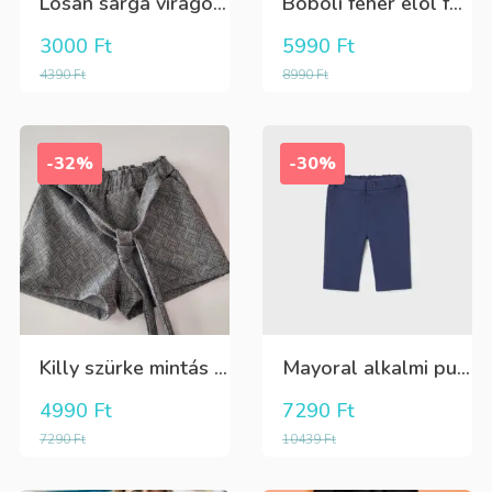
Losan sárga virágos 3/4-es leggings
Boboli fehér elöl fekete tüll+gyöngyös csini póló
3000
Ft
5990
Ft
4390
Ft
8990
Ft
-32%
-30%
Killy szürke mintás rövidnadrág
Mayoral alkalmi puha kék élre vasalt nadrág, behúzható derékrésszel
4990
Ft
7290
Ft
7290
Ft
10439
Ft