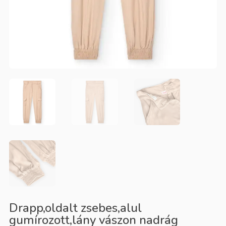
Drapp,oldalt zsebes,alul
gumírozott,lány vászon nadrág