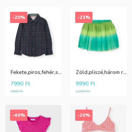
-20%
-23%
Fekete,piros,fehér,sárga kockás ing
Zöld,pliszé,három rétegű(alatta csillogó tüll+kiwizöld vászon) szoknya
7990
Ft
9990
Ft
9990
Ft
12990
Ft
-40%
-20%