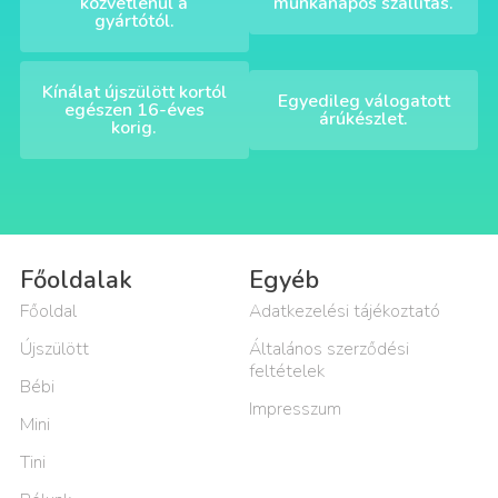
közvetlenül a
munkanapos szállítás.
gyártótól.
Kínálat újszülött kortól
Egyedileg válogatott
egészen 16-éves
árúkészlet.
korig.
Főoldalak
Egyéb
Főoldal
Adatkezelési tájékoztató
Újszülött
Általános szerződési
feltételek
Bébi
Impresszum
Mini
Tini