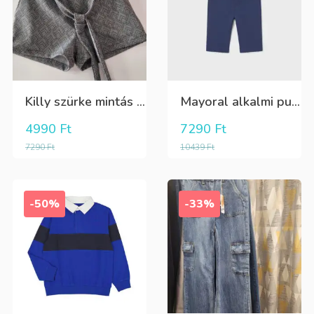
Killy szürke mintás rövidnadrág
Mayoral alkalmi puha kék élre vasalt nadrág, behúzható derékrésszel
4990
Ft
7290
Ft
7290
Ft
10439
Ft
-50%
-33%