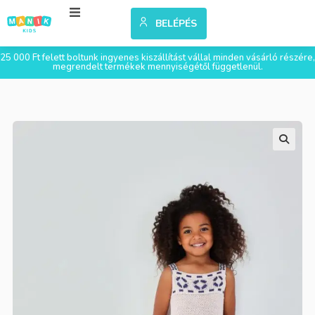
BELÉPÉS
25 000 Ft felett boltunk ingyenes kiszállítást vállal minden vásárló részére,
megrendelt termékek mennyiségétől függetlenül.