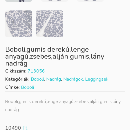
Boboli,gumis derekú,lenge
anyagú,zsebes,alján gumis,lány
nadrág
Cikkszám:
713056
Kategóriák:
Boboli
,
Nadrág
,
Nadrágok, Leggingsek
Címke:
Boboli
Boboli,gumis derekú,lenge anyagú,zsebes,alján gumis,lány
nadrág
10490
Ft