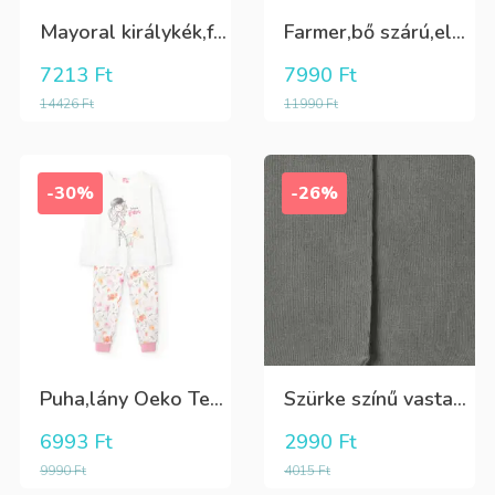
Mayoral királykék,fehér galléros hosszú ujjú póló Tini fiúknak
Farmer,bő szárú,elöl és oldalt zsebes lány nadrág
7213
Ft
7990
Ft
14426
Ft
11990
Ft
-30%
-26%
Puha,lány Oeko Tex bio pamut hosszú pizsama
Szürke színű vastag puha harisnya
6993
Ft
2990
Ft
9990
Ft
4015
Ft