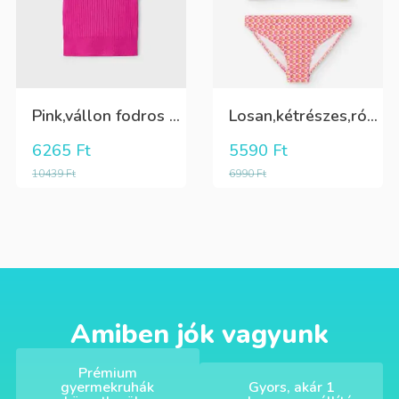
Pink,vállon fodros csini lány kötött póló
Losan,kétrészes,rózsaszín,sárga,krém színű fürdőruha
6265
Ft
5590
Ft
10439
Ft
6990
Ft
Amiben jók vagyunk
Prémium
gyermekruhák
Gyors, akár 1