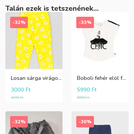
Talán ezek is tetszenének...
-32%
-33%
Losan sárga virágos 3/4-es leggings
Boboli fehér elöl fekete tüll+gyöngyös csini póló
3000
Ft
5990
Ft
4390
Ft
8990
Ft
-32%
-30%