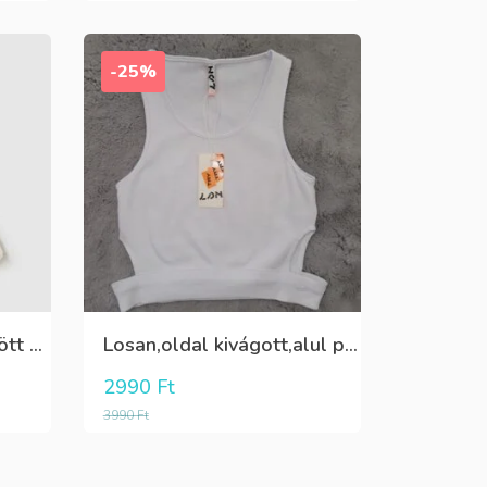
-25%
Fehér pamut,elöl rátűzött virággal,vállon és a szoknya része pöttyös tüll,egybe ruha
Losan,oldal kivágott,alul passzés rövid lány trikó,póló
2990
Ft
3990
Ft