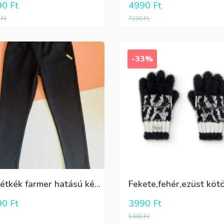
90
Ft
4990
Ft
0
Ft
7290
Ft
-33%
Sötétkék farmer hatású kényelmes nadrág
90
Ft
3990
Ft
5990
Ft