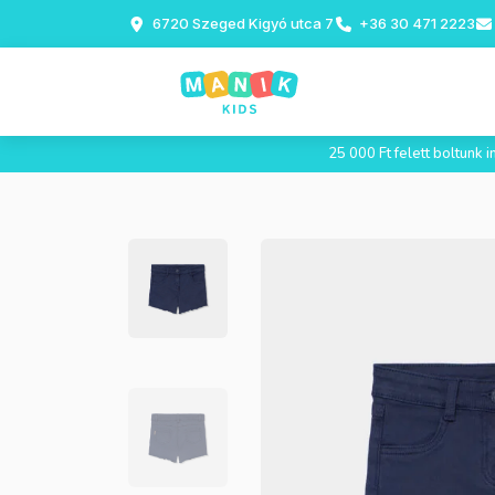
6720 Szeged Kigyó utca 7
+36 30 471 2223
25 000 Ft felett boltunk