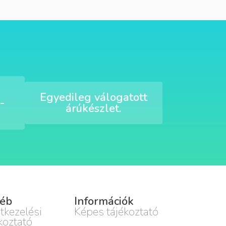
Egyedileg válogatott
-
árúkészlet.
éb
Információk
tkezelési
Képes tájékoztató
koztató