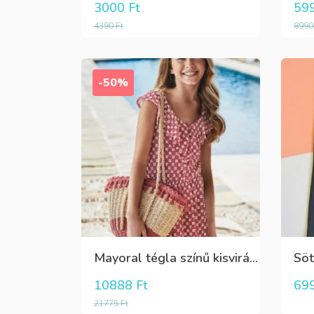
3000
Ft
59
4390
Ft
899
-50%
Mayoral tégla színű kisvirág mintás nyári lenge ruha
10888
Ft
69
21775
Ft