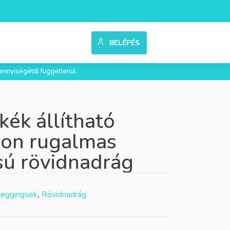
BELÉPÉS
ennyiségétől függetlenül.
kék állítható
yon rugalmas
sú rövidnadrág
Leggingsek
,
Rövidnadrág