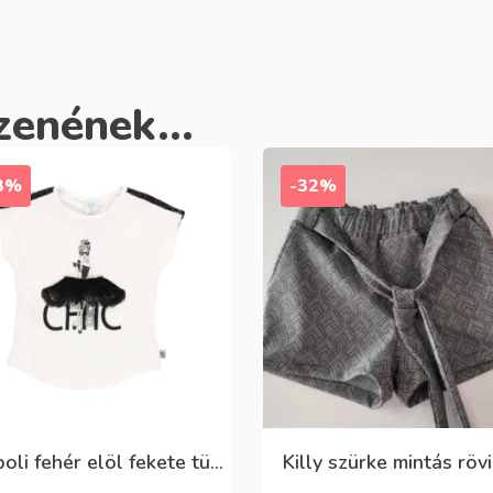
zenének...
3%
-32%
Boboli fehér elöl fekete tüll+gyöngyös csini póló