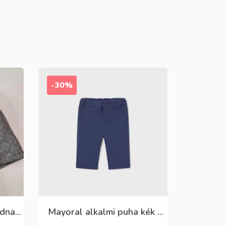
-30%
Killy szürke mintás rövidnadrág
Mayoral alkalmi puha kék élre vasalt nadrág, behúzható derékrésszel