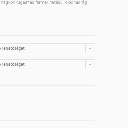
ú nagyon rugalmas farmer hatású rövidnadrág
y lehetőséget
y lehetőséget