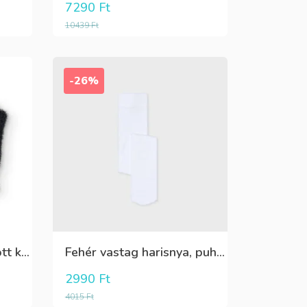
7290
Ft
10439
Ft
-26%
Fekete,fehér,ezüst kötött kesztyű
Fehér vastag harisnya, puha meleg
2990
Ft
4015
Ft