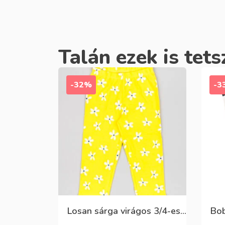
Talán ezek is tets
-32%
-3
Losan sárga virágos 3/4-es leggings