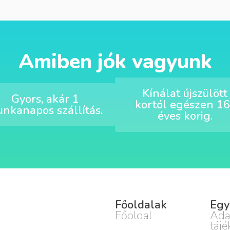
Amiben jók vagyunk
Kínálat újszülött
Gyors, akár 1
kortól egészen 16
nkanapos szállítás.
éves korig.
Főoldalak
Egy
Főoldal
Ada
tájé