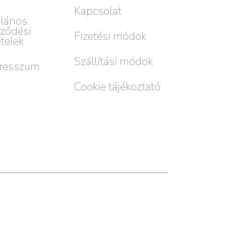
Kapcsolat
alános
rződési
Fizetési módok
ételek
Szállítási módok
resszum
Cookie tájékoztató