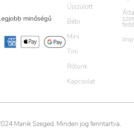
Újszülött
Ált
sze
 legjobb minőségű
Bébi
felt
Mini
Imp
Tini
Rólunk
Kapcsolat
024 Manik Szeged. Minden jog fenntartva.