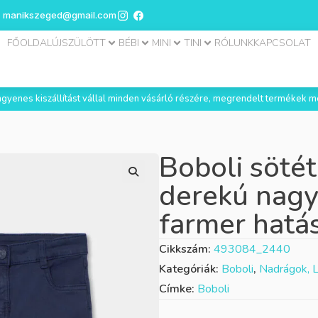
manikszeged@gmail.com
FŐOLDAL
ÚJSZÜLÖTT
BÉBI
MINI
TINI
RÓLUNK
KAPCSOLAT
 ingyenes kiszállítást vállal minden vásárló részére, megrendelt termékek m
Boboli sötét
derekú nag
farmer hatá
Cikkszám:
493084_2440
Kategóriák:
Boboli
,
Nadrágok, 
Címke:
Boboli