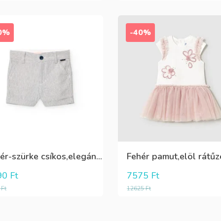
0%
-40%
Fehér-szürke csíkos,elegáns,fiú vászon rövidnadrág
90
Ft
7575
Ft
0
Ft
12625
Ft