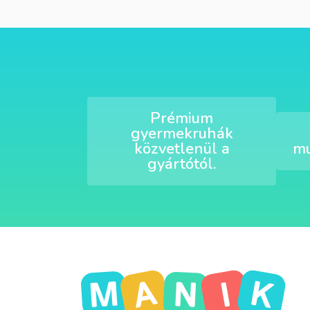
Prémium
gyermekruhák
közvetlenül a
mu
gyártótól.