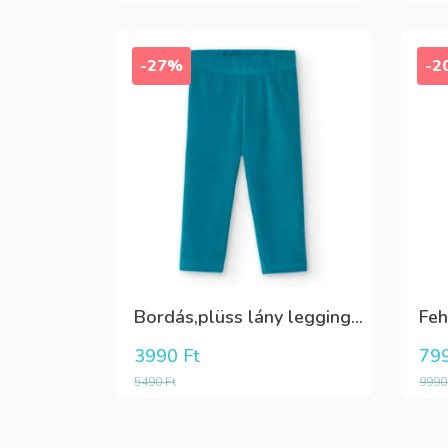
-27%
-2
Bordás,plüss lány leggings zöldeskék
3990
Ft
79
5490
Ft
999