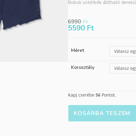
Boboli sötétkék állítható derek
6990
Ft
5590
Ft
Méret
Válassz eg
Korosztály
Válassz eg
Kapj cserébe
56
Pontot.
KOSÁRBA TESZEM