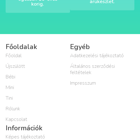
árúkészlet.
korig.
Főoldalak
Egyéb
Főoldal
Adatkezelési tájékoztató
Újszülött
Általános szerződési
feltételek
Bébi
Impresszum
Mini
Tini
Rólunk
Kapcsolat
Információk
Képes tájékoztató