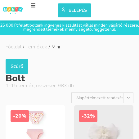
BELÉPÉS
25 000 Ft felett boltunk ingyenes kiszállítást vállal minden vásárló részére,
megrendelt termékek mennyiségétől függetlenül.
Főoldal
/
Termékek
/
Mini
Szűrő
Bolt
1
-
15
termék, összesen
983
db
Alapértelmezett rendezés
-20%
-32%