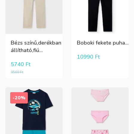
Bézs színű,derékban
Boboki fekete puha...
állítható,fiú...
10990
Ft
5740
Ft
9569
Ft
-20%