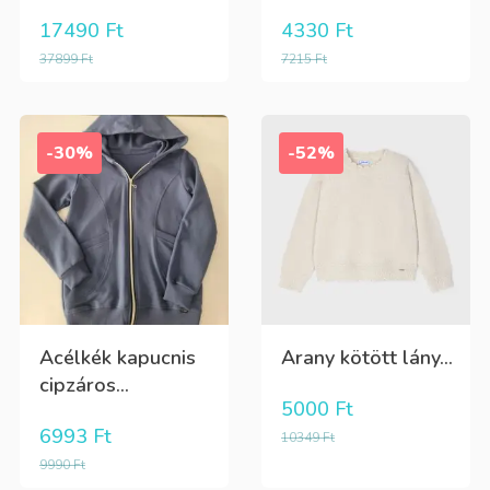
17490
Ft
4330
Ft
37899
Ft
7215
Ft
-30%
-52%
Acélkék kapucnis
Arany kötött lány...
cipzáros...
5000
Ft
6993
Ft
10349
Ft
9990
Ft