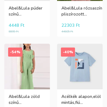
Abel&Lula púder
Abel&Lula rózsaszín
színű...
pliszírozott...
4448
Ft
22303
Ft
8895
Ft
44605
Ft
-54%
-40%
Abel&Lula zöld
Acélkék alapon,elöl
színű...
mintás,fiú...