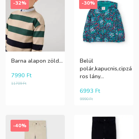
-32%
-30%
Barna alapon zöld...
Belül
polár,kapucnis,cipzá
7990
Ft
ros lány...
11709
Ft
6993
Ft
9990
Ft
-40%