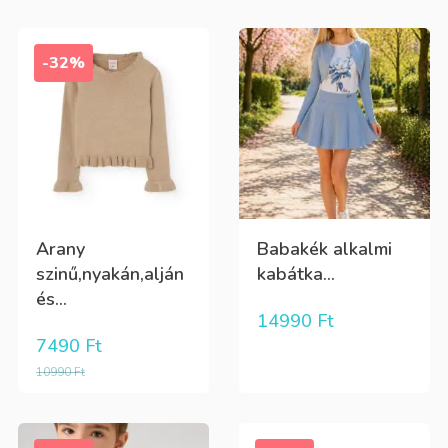
-32%
Arany
Babakék alkalmi
szinű,nyakán,alján
kabátka...
és...
14990
Ft
7490
Ft
10990
Ft