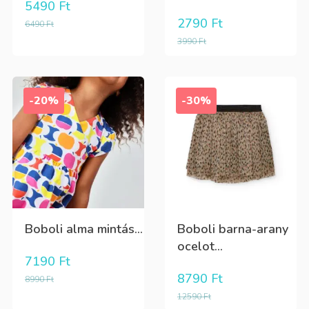
5490
Ft
2790
Ft
6490
Ft
3990
Ft
-20%
-30%
Boboli alma mintás...
Boboli barna-arany
ocelot...
7190
Ft
8790
Ft
8990
Ft
12590
Ft