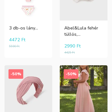
3 db-os lány...
Abel&Lula fehér
tüllös,...
4472
Ft
2990
Ft
5590
Ft
4425
Ft
-50%
-50%