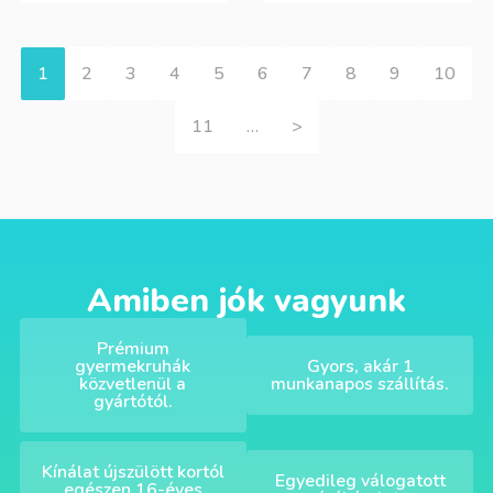
1
2
3
4
5
6
7
8
9
10
11
…
>
Amiben jók vagyunk
Prémium
gyermekruhák
Gyors, akár 1
közvetlenül a
munkanapos szállítás.
gyártótól.
Kínálat újszülött kortól
Egyedileg válogatott
egészen 16-éves