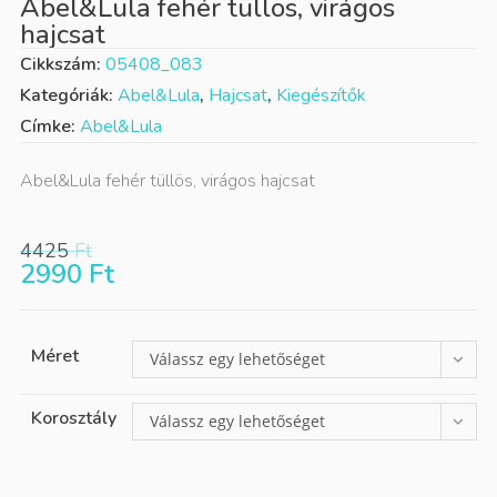
Abel&Lula fehér tüllös, virágos
hajcsat
Cikkszám:
05408_083
Kategóriák:
Abel&Lula
,
Hajcsat
,
Kiegészítők
Címke:
Abel&Lula
Abel&Lula fehér tüllös, virágos hajcsat
4425
Ft
2990
Ft
Méret
Válassz egy lehetőséget
Korosztály
Válassz egy lehetőséget