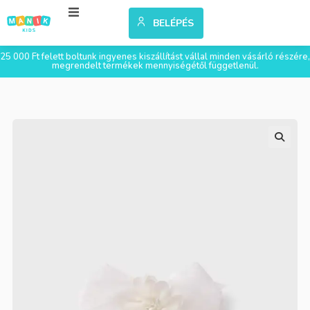
BELÉPÉS
25 000 Ft felett boltunk ingyenes kiszállítást vállal minden vásárló részére,
megrendelt termékek mennyiségétől függetlenül.