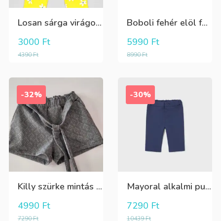
Losan sárga virágos 3/4-es leggings
Boboli fehér elöl fekete tüll+gyöngyös csini póló
3000
Ft
5990
Ft
4390
Ft
8990
Ft
-32%
-30%
Killy szürke mintás rövidnadrág
Mayoral alkalmi puha kék élre vasalt nadrág, behúzható derékrésszel
4990
Ft
7290
Ft
7290
Ft
10439
Ft