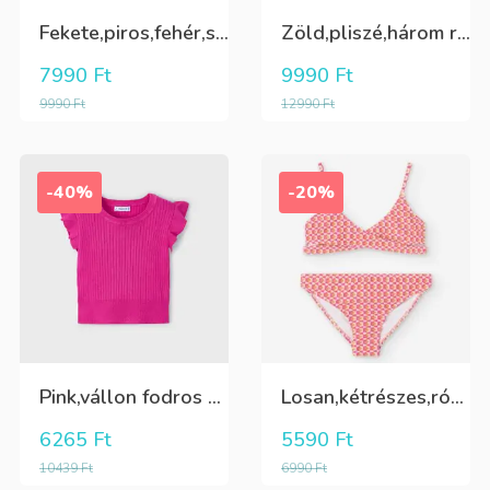
Fekete,piros,fehér,sárga kockás ing
Zöld,pliszé,három rétegű(alatta csillogó tüll+kiwizöld vászon) szoknya
7990
Ft
9990
Ft
9990
Ft
12990
Ft
-40%
-20%
Pink,vállon fodros csini lány kötött póló
Losan,kétrészes,rózsaszín,sárga,krém színű fürdőruha
6265
Ft
5590
Ft
10439
Ft
6990
Ft