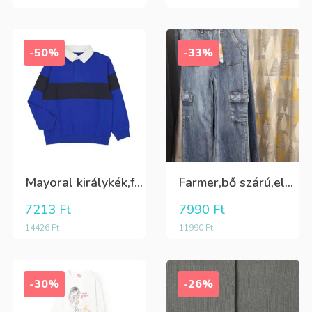
-50%
-33%
Mayoral királykék,fehér galléros hosszú ujjú póló Tini fiúknak
Farmer,bő szárú,elöl és oldalt zsebes lány nadrág
7213
Ft
7990
Ft
14426
Ft
11990
Ft
-30%
-26%