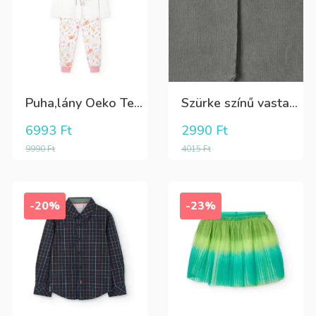
Puha,lány Oeko Tex bio pamut hosszú pizsama
Szürke színű vastag puha harisnya
6993
Ft
2990
Ft
9990
Ft
4015
Ft
-20%
-23%