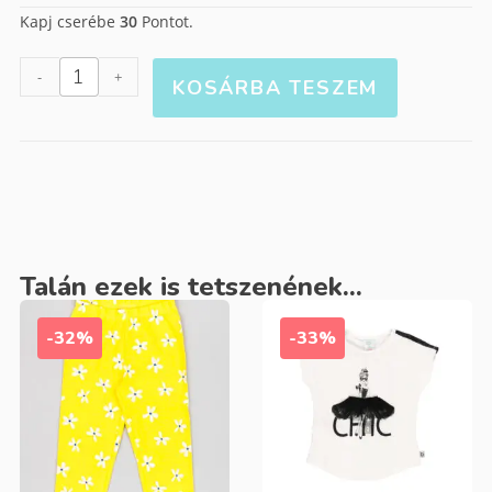
Kapj cserébe
30
Pontot.
-
+
KOSÁRBA TESZEM
Talán ezek is tetszenének...
-32%
-33%