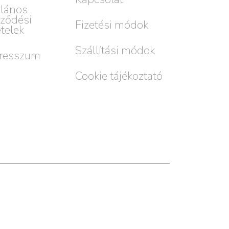
alános
rződési
Fizetési módok
ételek
Szállítási módok
resszum
Cookie tájékoztató