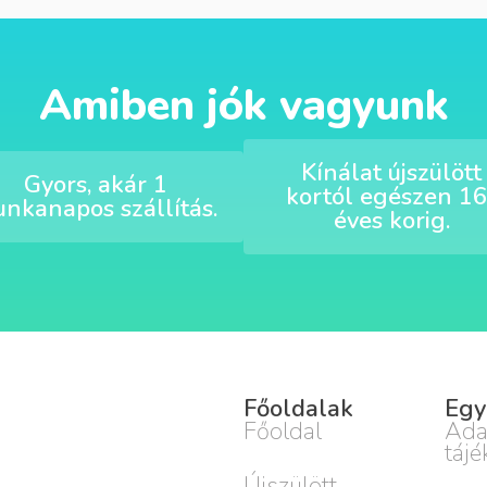
Amiben jók vagyunk
Kínálat újszülött
Gyors, akár 1
kortól egészen 16
nkanapos szállítás.
éves korig.
Főoldalak
Egy
Főoldal
Ada
tájé
Újszülött