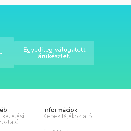
Egyedileg válogatott
-
árúkészlet.
éb
Információk
tkezelési
Képes tájékoztató
koztató
Kapcsolat