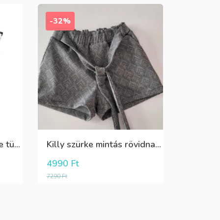
-32%
Boboli fehér elöl fekete tüll+gyöngyös csini póló
Killy szürke mintás rövidnadrág
4990
Ft
7290
Ft