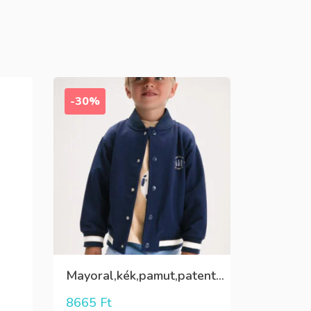
-30%
Mayoral,kék,pamut,patentos,zsebes,hátul „football”feliratos fiú pulóver
8665
Ft