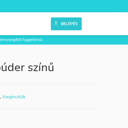
BELÉPÉS
ennyiségétől függetlenül.
úder színű
t
,
Kiegészítők