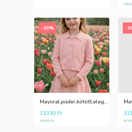
769
-30%
-3
Mayoral,púder,kötött,elegáns lány pulóver
13330
Ft
33
19045
Ft
472