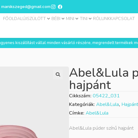
manikszeged@gmail.com
FŐOLDAL
ÚJSZÜLÖTT
BÉBI
MINI
TINI
RÓLUNK
KAPCSOLAT
 ingyenes kiszállítást vállal minden vásárló részére, megrendelt termékek m
Abel&Lula p
hajpánt
Cikkszám:
05422_031
Kategóriák:
Abel&Lula
,
Hajpán
Címke:
Abel&Lula
Abel&Lula púder színű hajpánt