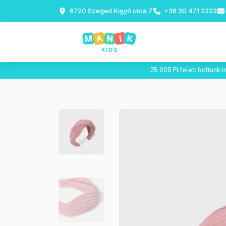
6720 Szeged Kigyó utca 7
+36 30 471 2223
25 000 Ft felett boltunk