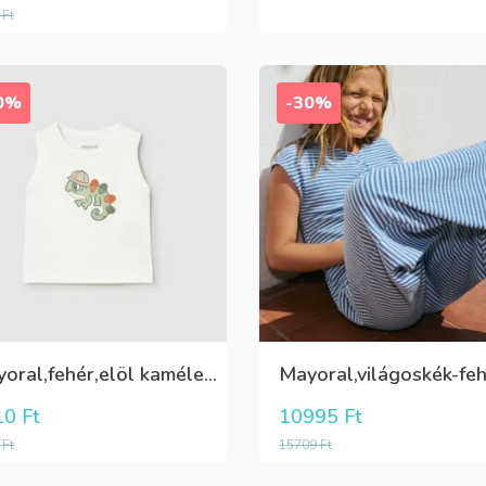
0
Ft
0%
-30%
Mayoral,fehér,elöl kaméleonos,fiú trikó
10
Ft
10995
Ft
9
Ft
15709
Ft