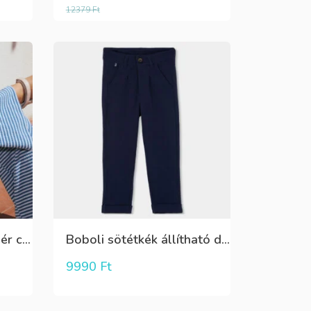
12379
Ft
Mayoral,világoskék-fehér csíkos,lenge anyagú overal
Boboli sötétkék állítható derékú öltönynadrág
9990
Ft