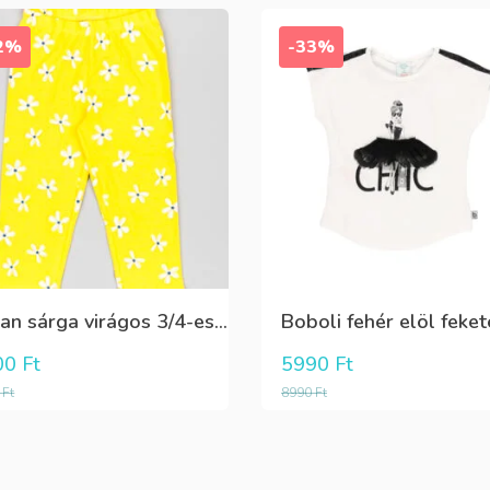
2%
-33%
Losan sárga virágos 3/4-es leggings
00
Ft
5990
Ft
0
Ft
8990
Ft