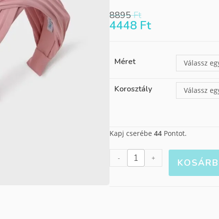
8895
Ft
4448
Ft
Méret
Válassz eg
Korosztály
Válassz eg
Kapj cserébe
44
Pontot.
-
+
KOSÁRB