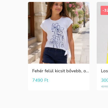
-3
Fehér felül kicsit bővebb, oldalt megkötős kicsit csillogó alkalmi pamut póló
7490
Ft
30
439