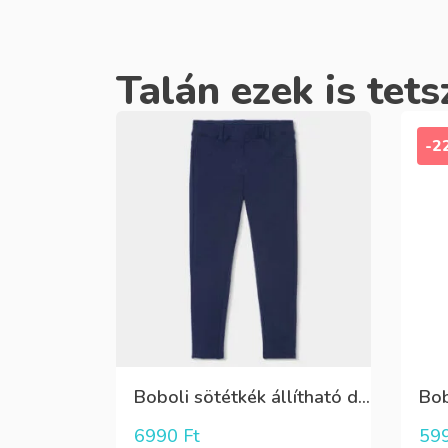
Talán ezek is tets
-2
Boboli sötétkék állítható derekú rugalmas nadrág
6990
Ft
59