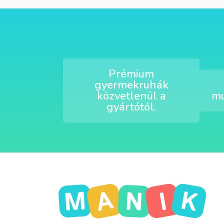
Prémium
gyermekruhák
közvetlenül a
mu
gyártótól.