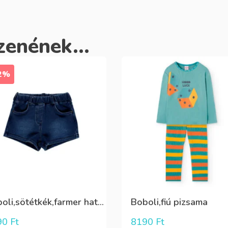
zenének...
2%
Boboli,sötétkék,farmer hatású lány short
Boboli,fiú pizsama
90
Ft
8190
Ft