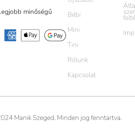
Ált
sze
 legjobb minőségű
Bébi
felt
Mini
Imp
Tini
Rólunk
Kapcsolat
024 Manik Szeged. Minden jog fenntartva.