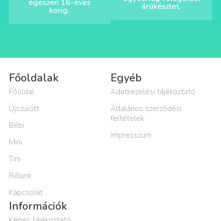
egészen 16-éves
árúkészlet.
korig.
Főoldalak
Egyéb
Főoldal
Adatkezelési tájékoztató
Újszülött
Általános szerződési
feltételek
Bébi
Impresszum
Mini
Tini
Rólunk
Kapcsolat
Információk
Képes tájékoztató