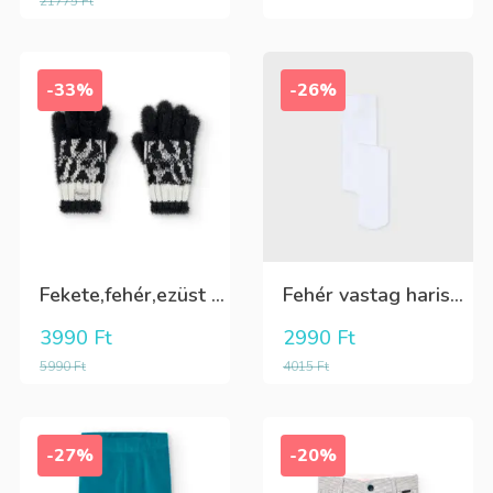
21775
Ft
-33%
-26%
Fekete,fehér,ezüst kötött kesztyű
Fehér vastag harisnya, puha meleg
3990
Ft
2990
Ft
5990
Ft
4015
Ft
-27%
-20%