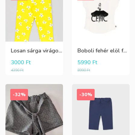
Losan sárga virágos 3/4-es leggings
Boboli fehér elöl fekete tüll+gyöngyös csini póló
3000
Ft
5990
Ft
4390
Ft
8990
Ft
-32%
-30%