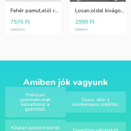
Fehér pamut,elöl rátűzött virággal,vállon és a szoknya része pöttyös tüll,egybe ruha
Losan,oldal kivágott,alul passzés rövid lány trikó,póló
7575
Ft
2990
Ft
12625
Ft
3990
Ft
Amiben jók vagyunk
Prémium
gyermekruhák
Gyors, akár 1
közvetlenül a
munkanapos szállítás.
gyártótól.
Kínálat újszülött kortól
Egyedileg válogatott