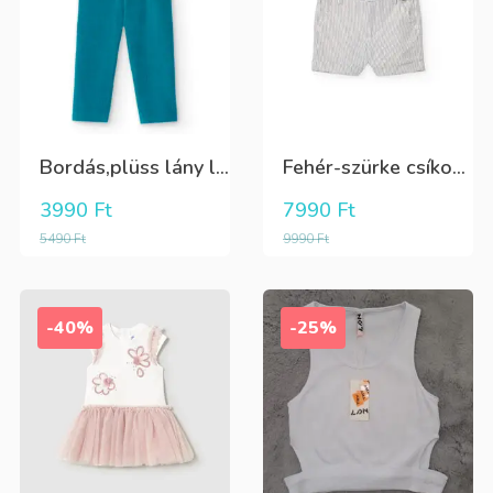
Bordás,plüss lány leggings zöldeskék
Fehér-szürke csíkos,elegáns,fiú vászon rövidnadrág
3990
Ft
7990
Ft
5490
Ft
9990
Ft
-40%
-25%