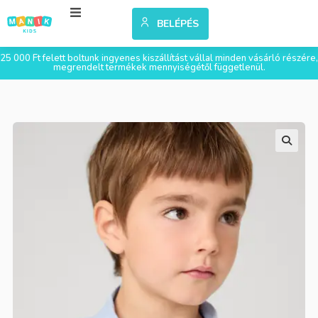
BELÉPÉS
25 000 Ft felett boltunk ingyenes kiszállítást vállal minden vásárló részére,
megrendelt termékek mennyiségétől függetlenül.