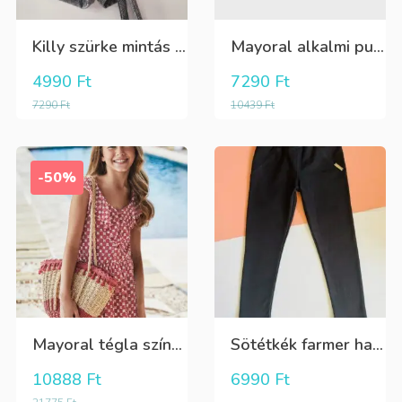
Killy szürke mintás rövidnadrág
Mayoral alkalmi puha kék élre vasalt nadrág, behúzható derékrésszel
4990
Ft
7290
Ft
7290
Ft
10439
Ft
-50%
Mayoral tégla színű kisvirág mintás nyári lenge ruha
Sötétkék farmer hatású kényelmes nadrág
10888
Ft
6990
Ft