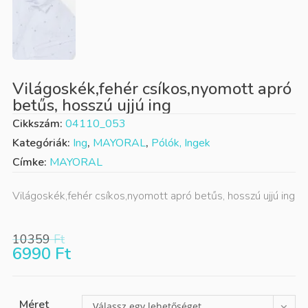
Világoskék,fehér csíkos,nyomott apró
betűs, hosszú ujjú ing
Cikkszám:
04110_053
Kategóriák:
Ing
,
MAYORAL
,
Pólók, Ingek
Címke:
MAYORAL
Világoskék,fehér csíkos,nyomott apró betűs, hosszú ujjú ing
10359
Ft
6990
Ft
Méret
Válassz egy lehetőséget