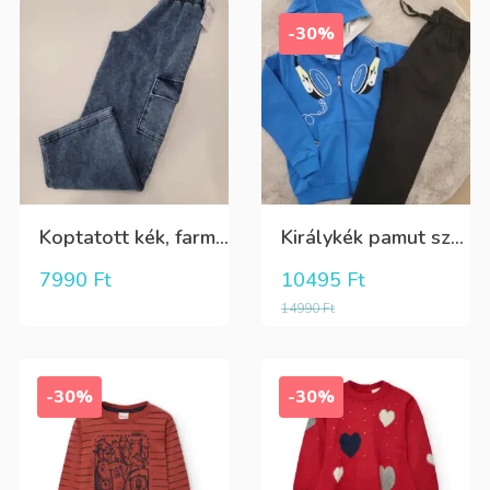
-30%
Koptatott kék, farmer hatású rugalmas oldalt zsebes tini lány nadrág
Királykék pamut szabadidőruha fiúknak, aktív kötővel
7990
Ft
10495
Ft
14990
Ft
-30%
-30%