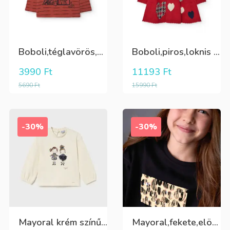
Boboli,téglavörös,csíkos,elöl mintás,hosszú ujjú fiú póló
Boboli,piros,loknis aljú,szivecske mintás,hátul 3 dísz gombos, finom kötött ruha
3990
Ft
11193
Ft
5690
Ft
15990
Ft
-30%
-30%
Mayoral krém színű alapon sötétkék tüll balerina mintás, álló nyakú hosszú ujjú póló
Mayoral,fekete,elöl krém nyomott mintával és arany flitterrel, lány hosszú ujjú póló