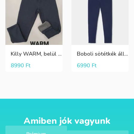
Killy WARM, belül szőrös nagyon meleg leggings típusú nadrág
Boboli sötétkék állítható derekú rugalmas nadrág
8990
Ft
6990
Ft
Amiben jók vagyunk