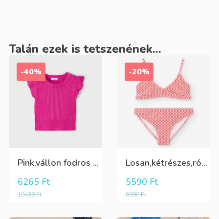
Talán ezek is tetszenének...
-40%
-20%
Pink,vállon fodros csini lány kötött póló
Losan,kétrészes,rózsaszín,sárga,krém színű fürdőruha
6265
Ft
5590
Ft
10439
Ft
6990
Ft