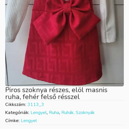
Piros szoknya részes, elöl masnis
ruha, fehér felső résszel
Cikkszám:
3113_3
Kategóriák:
Lengyel
,
Ruha
,
Ruhák, Szoknyák
Címke:
Lengyel