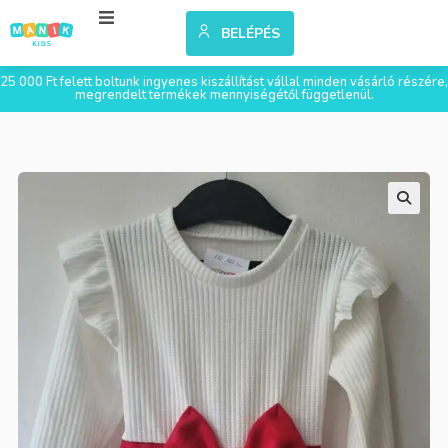
BELÉPÉS
25 000 Ft felett boltunk ingyenes kiszállítást vállal minden vásárló részére,
megrendelt termékek mennyiségétől függetlenül.