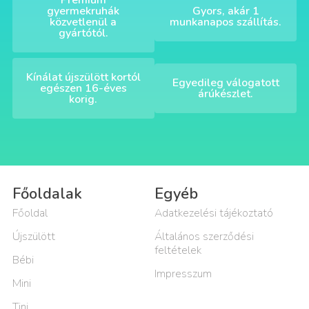
Prémium
gyermekruhák
Gyors, akár 1
közvetlenül a
munkanapos szállítás.
gyártótól.
Kínálat újszülött kortól
Egyedileg válogatott
egészen 16-éves
árúkészlet.
korig.
Főoldalak
Egyéb
Főoldal
Adatkezelési tájékoztató
Újszülött
Általános szerződési
feltételek
Bébi
Impresszum
Mini
Tini