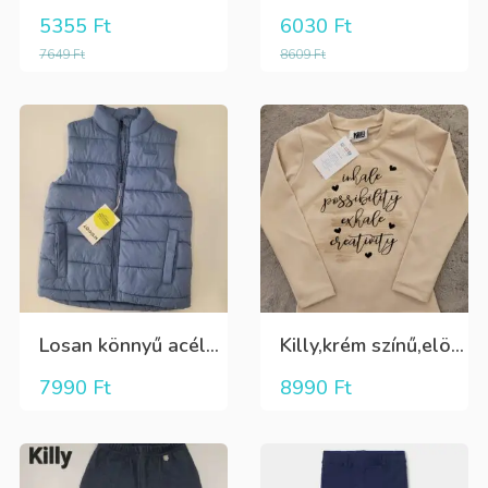
5355
Ft
6030
Ft
7649
Ft
8609
Ft
Losan könnyű acélkék színű átmeneti mellény
Killy,krém színű,elöl arany-fekete mintás,belül bolyhos lány hosszú ujjú póló
7990
Ft
8990
Ft