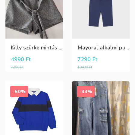
Killy szürke mintás rövidnadrág
Mayoral alkalmi puha kék élre vasalt nadrág, behúzható derékrésszel
4990
Ft
7290
Ft
7290
Ft
10439
Ft
-50%
-33%