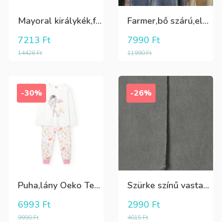
Mayoral királykék,fehér galléros hosszú ujjú póló Tini fiúknak
Farmer,bő szárú,elöl és oldalt zsebes lány nadrág
7213
Ft
7990
Ft
14426
Ft
11990
Ft
-30%
-26%
Puha,lány Oeko Tex bio pamut hosszú pizsama
Szürke színű vastag puha harisnya
6993
Ft
2990
Ft
9990
Ft
4015
Ft