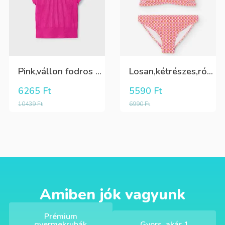
Pink,vállon fodros csini lány kötött póló
Losan,kétrészes,rózsaszín,sárga,krém színű fürdőruha
6265
Ft
5590
Ft
10439
Ft
6990
Ft
Amiben jók vagyunk
Prémium
gyermekruhák
Gyors, akár 1