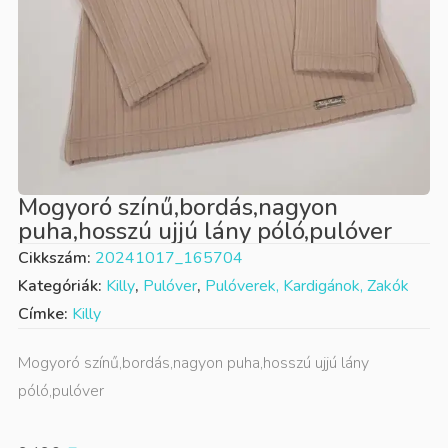
Mogyoró színű,bordás,nagyon
puha,hosszú ujjú lány póló,pulóver
Cikkszám:
20241017_165704
Kategóriák:
Killy
,
Pulóver
,
Pulóverek, Kardigánok, Zakók
Címke:
Killy
Mogyoró színű,bordás,nagyon puha,hosszú ujjú lány
póló,pulóver