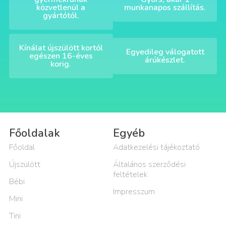
közvetlenül a
munkanapos szállítás.
gyártótól.
Kínálat újszülött kortól
Egyedileg válogatott
egészen 16-éves
árúkészlet.
korig.
Főoldalak
Egyéb
Főoldal
Adatkezelési tájékoztató
Újszülött
Általános szerződési
feltételek
Bébi
Impresszum
Mini
Tini