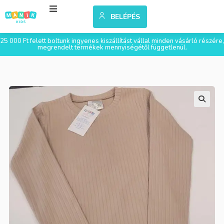
BELÉPÉS
25 000 Ft felett boltunk ingyenes kiszállítást vállal minden vásárló részére,
megrendelt termékek mennyiségétől függetlenül.