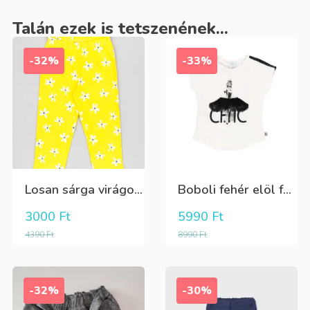
Talán ezek is tetszenének...
-32%
-33%
Losan sárga virágos 3/4-es leggings
Boboli fehér elöl fekete tüll+gyöngyös csini póló
3000
Ft
5990
Ft
4390
Ft
8990
Ft
-32%
-30%