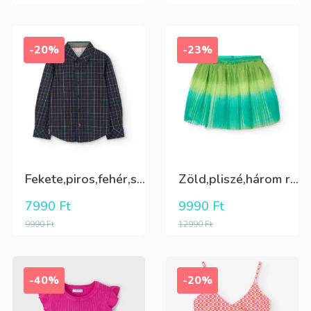
-20%
-23%
Fekete,piros,fehér,sárga kockás ing
Zöld,pliszé,három rétegű(alatta csillogó tüll+kiwizöld vászon) szoknya
7990
Ft
9990
Ft
9990
Ft
12990
Ft
-40%
-20%