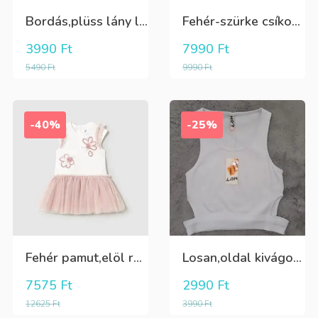
Bordás,plüss lány leggings zöldeskék
Fehér-szürke csíkos,elegáns,fiú vászon rövidnadrág
3990
Ft
7990
Ft
5490
Ft
9990
Ft
-40%
-25%
Fehér pamut,elöl rátűzött virággal,vállon és a szoknya része pöttyös tüll,egybe ruha
Losan,oldal kivágott,alul passzés rövid lány trikó,póló
7575
Ft
2990
Ft
12625
Ft
3990
Ft