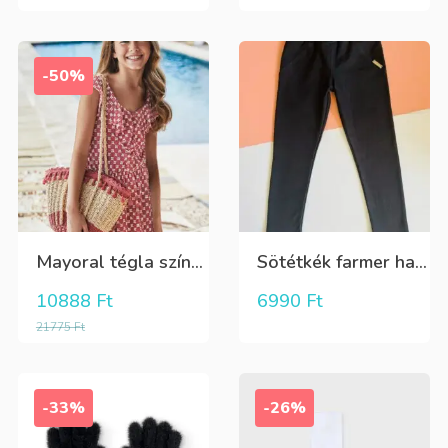
-50%
Mayoral tégla színű kisvirág mintás nyári lenge ruha
Sötétkék farmer hatású kényelmes nadrág
10888
Ft
6990
Ft
21775
Ft
-33%
-26%