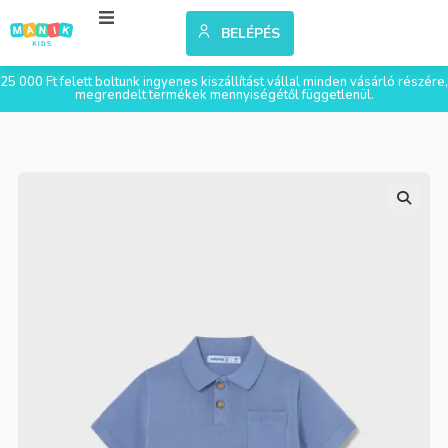
BELÉPÉS
25 000 Ft felett boltunk ingyenes kiszállítást vállal minden vásárló részére,
megrendelt termékek mennyiségétől függetlenül.