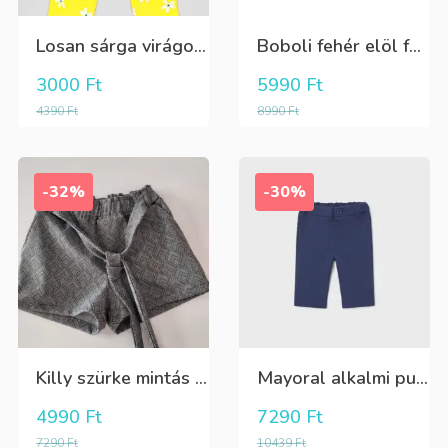
Losan sárga virágos 3/4-es leggings
Boboli fehér elöl fekete tüll+gyöngyös csini póló
3000
Ft
5990
Ft
4390
Ft
8990
Ft
-32%
-30%
Killy szürke mintás rövidnadrág
Mayoral alkalmi puha kék élre vasalt nadrág, behúzható derékrésszel
4990
Ft
7290
Ft
7290
Ft
10439
Ft