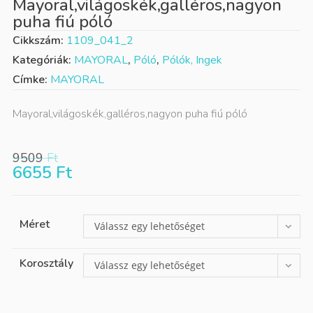
Mayoral,világoskék,galléros,nagyon
puha fiú póló
Cikkszám:
1109_041_2
Kategóriák:
MAYORAL
,
Póló
,
Pólók, Ingek
Címke:
MAYORAL
Mayoral,világoskék,galléros,nagyon puha fiú póló
9509
Ft
6655
Ft
Méret
Válassz egy lehetőséget
Korosztály
Válassz egy lehetőséget