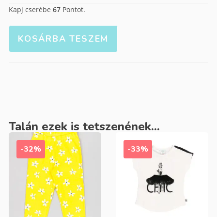
Kapj cserébe
67
Pontot.
KOSÁRBA TESZEM
Talán ezek is tetszenének...
-32%
-33%