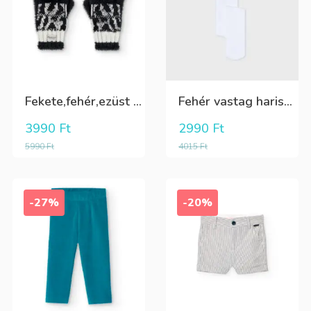
Fekete,fehér,ezüst kötött kesztyű
Fehér vastag harisnya, puha meleg
3990
Ft
2990
Ft
5990
Ft
4015
Ft
-27%
-20%