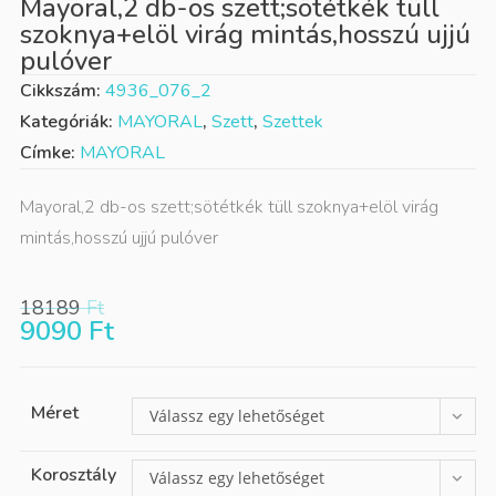
Mayoral,2 db-os szett;sötétkék tüll
szoknya+elöl virág mintás,hosszú ujjú
pulóver
Cikkszám:
4936_076_2
Kategóriák:
MAYORAL
,
Szett
,
Szettek
Címke:
MAYORAL
Mayoral,2 db-os szett;sötétkék tüll szoknya+elöl virág
mintás,hosszú ujjú pulóver
18189
Ft
9090
Ft
Méret
Válassz egy lehetőséget
Korosztály
Válassz egy lehetőséget