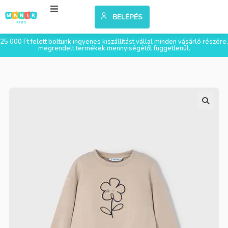
BELÉPÉS
25 000 Ft felett boltunk ingyenes kiszállítást vállal minden vásárló részére,
megrendelt termékek mennyiségétől függetlenül.