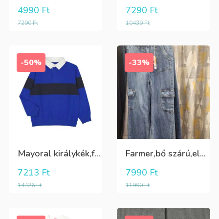
4990
Ft
7290
Ft
7290
Ft
10439
Ft
-50%
-33%
Mayoral királykék,fehér galléros hosszú ujjú póló Tini fiúknak
Farmer,bő szárú,elöl és oldalt zsebes lány nadrág
7213
Ft
7990
Ft
14426
Ft
11990
Ft