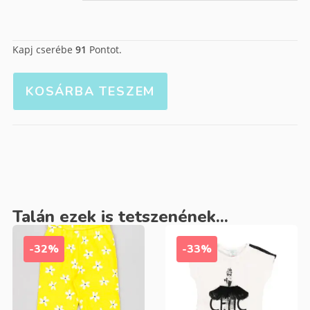
Kapj cserébe
91
Pontot.
KOSÁRBA TESZEM
Talán ezek is tetszenének...
-32%
-33%