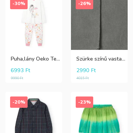
-30%
-26%
Puha,lány Oeko Tex bio pamut hosszú pizsama
Szürke színű vastag puha harisnya
6993
Ft
2990
Ft
9990
Ft
4015
Ft
-20%
-23%