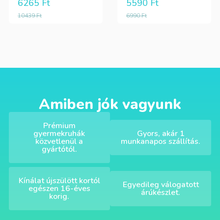
6265
Ft
5590
Ft
10439
Ft
6990
Ft
Amiben jók vagyunk
Prémium
gyermekruhák
Gyors, akár 1
közvetlenül a
munkanapos szállítás.
gyártótól.
Kínálat újszülött kortól
Egyedileg válogatott
egészen 16-éves
árúkészlet.
korig.