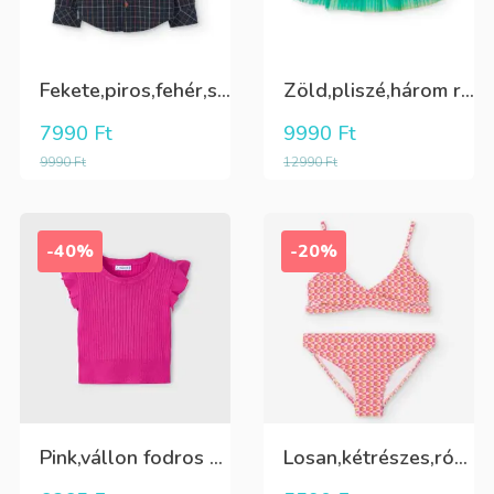
Fekete,piros,fehér,sárga kockás ing
Zöld,pliszé,három rétegű(alatta csillogó tüll+kiwizöld vászon) szoknya
7990
Ft
9990
Ft
9990
Ft
12990
Ft
-40%
-20%
Pink,vállon fodros csini lány kötött póló
Losan,kétrészes,rózsaszín,sárga,krém színű fürdőruha