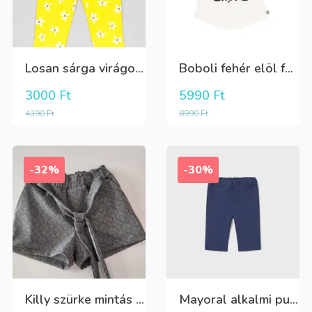
Losan sárga virágos 3/4-es leggings
Boboli fehér elöl fekete tüll+gyöngyös csini póló
3000
Ft
5990
Ft
4390
Ft
8990
Ft
-32%
-30%
Killy szürke mintás rövidnadrág
Mayoral alkalmi puha kék élre vasalt nadrág, behúzható derékrésszel