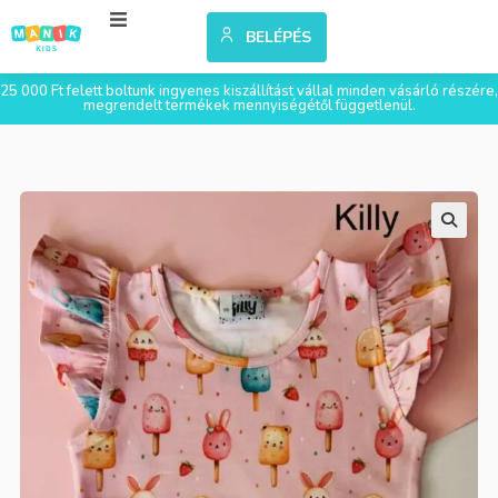
BELÉPÉS
25 000 Ft felett boltunk ingyenes kiszállítást vállal minden vásárló részére,
megrendelt termékek mennyiségétől függetlenül.