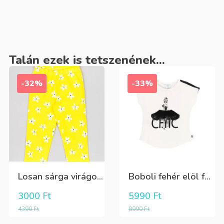
Talán ezek is tetszenének...
-32%
-33%
Losan sárga virágos 3/4-es leggings
Boboli fehér elöl fekete tüll+gyöngyös csini póló
3000
Ft
5990
Ft
4390
Ft
8990
Ft