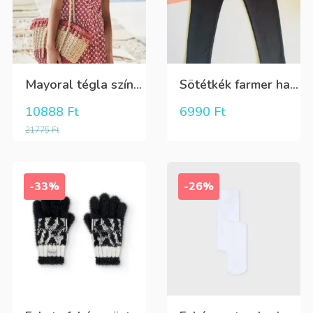
Mayoral tégla színű kisvirág mintás nyári lenge ruha
Sötétkék farmer hatású kényelmes nadrág
10888
Ft
6990
Ft
21775
Ft
-33%
-26%