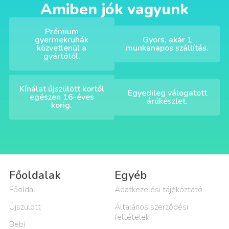
Amiben jók vagyunk
Prémium
gyermekruhák
Gyors, akár 1
közvetlenül a
munkanapos szállítás.
gyártótól.
Kínálat újszülött kortól
Egyedileg válogatott
egészen 16-éves
árúkészlet.
korig.
Főoldalak
Egyéb
Főoldal
Adatkezelési tájékoztató
Újszülött
Általános szerződési
feltételek
Bébi