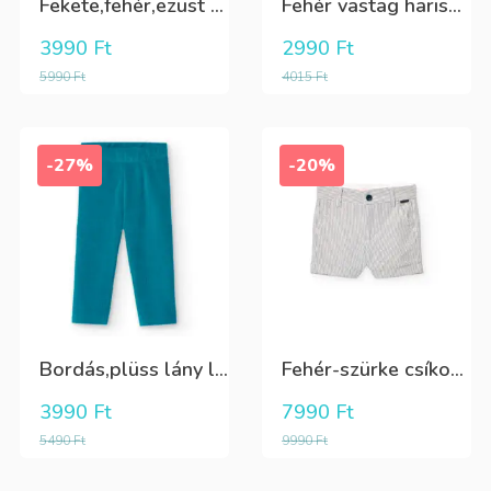
Fekete,fehér,ezüst kötött kesztyű
Fehér vastag harisnya, puha meleg
3990
Ft
2990
Ft
5990
Ft
4015
Ft
-27%
-20%
Bordás,plüss lány leggings zöldeskék
Fehér-szürke csíkos,elegáns,fiú vászon rövidnadrág
3990
Ft
7990
Ft
5490
Ft
9990
Ft