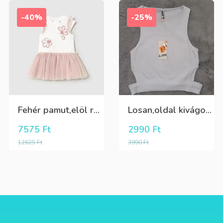
-40%
-25%
Fehér pamut,elöl rátűzött virággal,vállon és a szoknya része pöttyös tüll,egybe ruha
Losan,oldal kivágott,alul passzés rövid lány trikó,póló
7575
Ft
2990
Ft
12625
Ft
3990
Ft