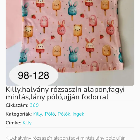
Killy,halvány rózsaszín alapon,fagyi
mintás,lány póló,ujján fodorral
Cikkszám:
369
Kategóriák:
Killy
,
Póló
,
Pólók, Ingek
Címke:
Killy
Killy,halvány rózsaszín alapon,fagyi mintás,lány póló,ujján