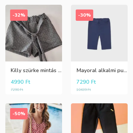
-32%
-30%
Killy szürke mintás rövidnadrág
Mayoral alkalmi puha kék élre vasalt nadrág, behúzható derékrésszel
4990
Ft
7290
Ft
7290
Ft
10439
Ft
-50%