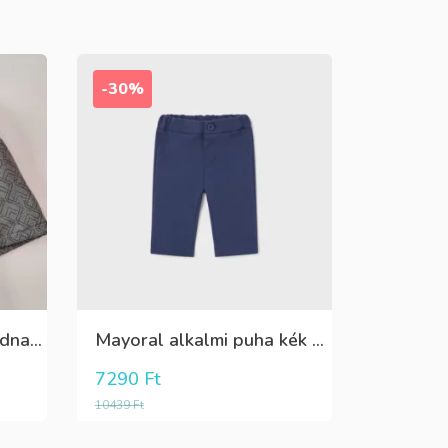
-30%
Killy szürke mintás rövidnadrág
Mayoral alkalmi puha kék élre vasalt nadrág, behúzható derékrésszel
7290
Ft
10439
Ft