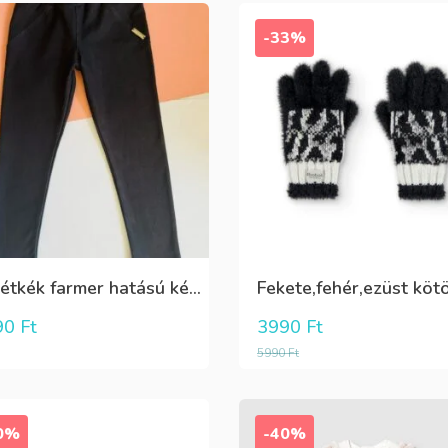
-33%
Sötétkék farmer hatású kényelmes nadrág
90
Ft
3990
Ft
5990
Ft
0%
-40%