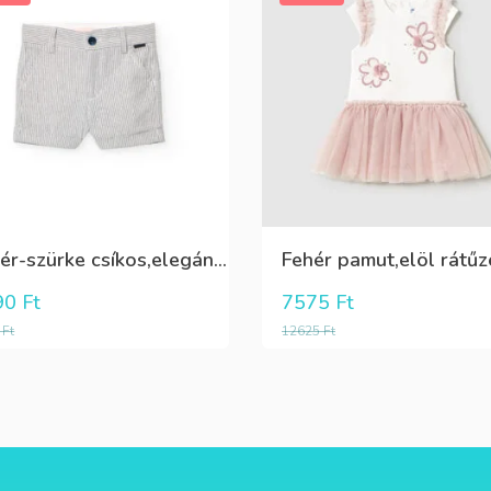
Fehér-szürke csíkos,elegáns,fiú vászon rövidnadrág
90
Ft
7575
Ft
0
Ft
12625
Ft