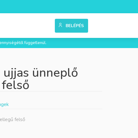
BELÉPÉS
ennyiségétől függetlenül.
 ujjas ünneplő
 felső
Ingek
jellegű felső