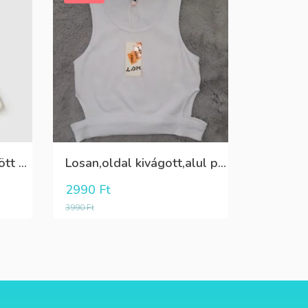
Fehér pamut,elöl rátűzött virággal,vállon és a szoknya része pöttyös tüll,egybe ruha
Losan,oldal kivágott,alul passzés rövid lány trikó,póló
2990
Ft
3990
Ft