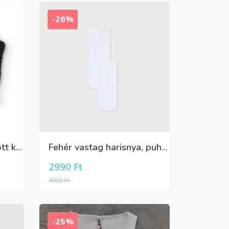
-26%
Fekete,fehér,ezüst kötött kesztyű
Fehér vastag harisnya, puha meleg
2990
Ft
4015
Ft
-25%