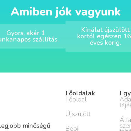
Amiben jók vagyunk
Kínálat újszülött
Gyors, akár 1
kortól egészen 16
nkanapos szállítás.
éves korig.
Főoldalak
Egy
Főoldal
Ada
tájé
Újszülött
Ált
sze
 legjobb minőségű
Bébi