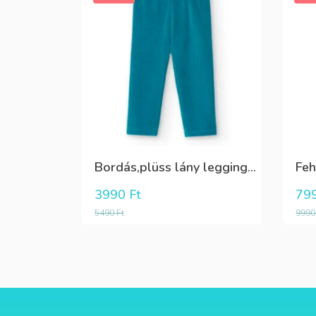
Bordás,plüss lány leggings zöldeskék
3990
Ft
79
5490
Ft
999