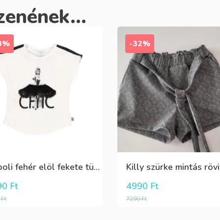
zenének...
3%
-32%
Boboli fehér elöl fekete tüll+gyöngyös csini póló
90
Ft
4990
Ft
0
Ft
7290
Ft