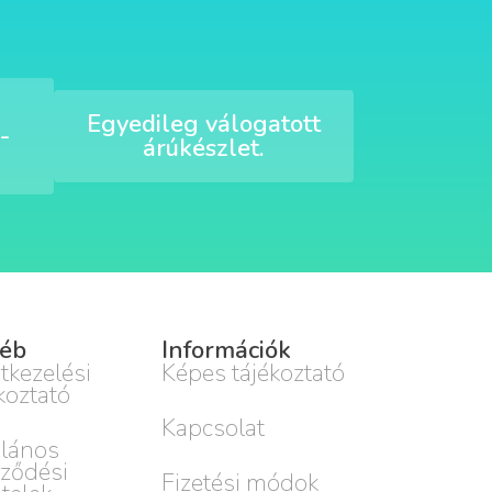
Egyedileg válogatott
-
árúkészlet.
éb
Információk
tkezelési
Képes tájékoztató
koztató
Kapcsolat
alános
rződési
Fizetési módok