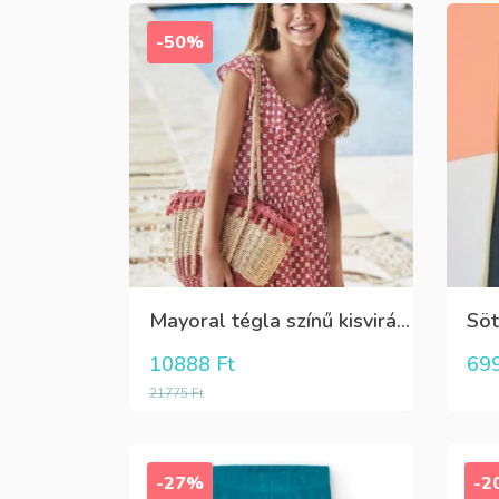
-50%
Mayoral tégla színű kisvirág mintás nyári lenge ruha
10888
Ft
69
21775
Ft
-27%
-2