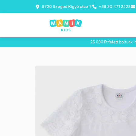
6720 Szeged Kigyó utca 7
+36 30 471 2223
25 000 Ft felett boltunk