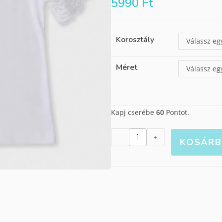
5990
Ft
Korosztály
Válassz eg
Méret
Válassz eg
Kapj cserébe
60
Pontot.
-
+
KOSÁRB