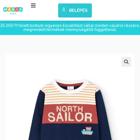
BELÉPÉS
25 000 Ft felett boltunk ingyenes kiszállítást vállal minden vásárló részére,
megrendelt termékek mennyiségétől függetlenül.