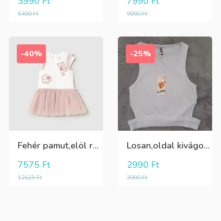
3990
Ft
7990
Ft
5490
Ft
9990
Ft
-40%
-25%
Fehér pamut,elöl rátűzött virággal,vállon és a szoknya része pöttyös tüll,egybe ruha
Losan,oldal kivágott,alul passzés rövid lány trikó,póló
7575
Ft
2990
Ft
12625
Ft
3990
Ft