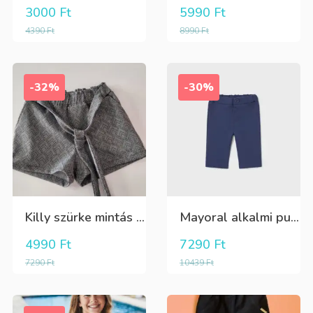
3000
Ft
5990
Ft
4390
Ft
8990
Ft
-32%
-30%
Killy szürke mintás rövidnadrág
Mayoral alkalmi puha kék élre vasalt nadrág, behúzható derékrésszel
4990
Ft
7290
Ft
7290
Ft
10439
Ft