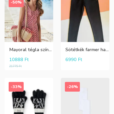
-50%
Mayoral tégla színű kisvirág mintás nyári lenge ruha
Sötétkék farmer hatású kényelmes nadrág
10888
Ft
6990
Ft
21775
Ft
-33%
-26%