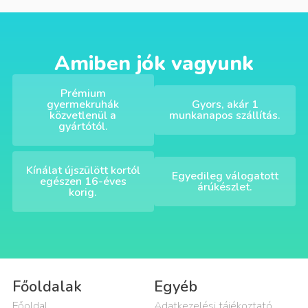
Amiben jók vagyunk
Prémium
gyermekruhák
Gyors, akár 1
közvetlenül a
munkanapos szállítás.
gyártótól.
Kínálat újszülött kortól
Egyedileg válogatott
egészen 16-éves
árúkészlet.
korig.
Főoldalak
Egyéb
Főoldal
Adatkezelési tájékoztató