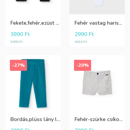
Fekete,fehér,ezüst kötött kesztyű
Fehér vastag harisnya, puha meleg
3990
Ft
2990
Ft
5990
Ft
4015
Ft
-27%
-20%
Bordás,plüss lány leggings zöldeskék
Fehér-szürke csíkos,elegáns,fiú vászon rövidnadrág