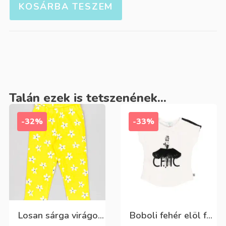
KOSÁRBA TESZEM
Talán ezek is tetszenének...
-32%
-33%
Losan sárga virágos 3/4-es leggings
Boboli fehér elöl fekete tüll+gyöngyös csini póló