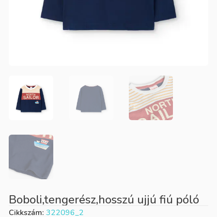
Boboli,tengerész,hosszú ujjú fiú póló
Cikkszám:
322096_2