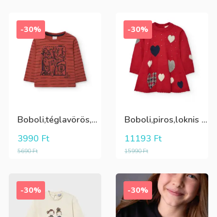
-30%
-30%
Boboli,téglavörös,csíkos,elöl mintás,hosszú ujjú fiú póló
Boboli,piros,loknis aljú,szivecske mintás,hátul 3 dísz gombos, finom kötött ruha
3990
Ft
11193
Ft
5690
Ft
15990
Ft
-30%
-30%