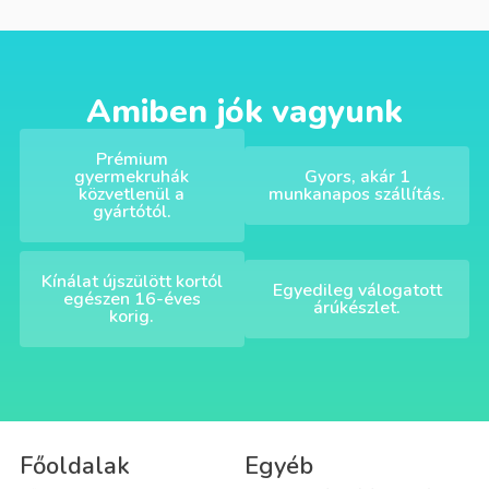
Amiben jók vagyunk
Prémium
gyermekruhák
Gyors, akár 1
közvetlenül a
munkanapos szállítás.
gyártótól.
Kínálat újszülött kortól
Egyedileg válogatott
egészen 16-éves
árúkészlet.
korig.
Főoldalak
Egyéb