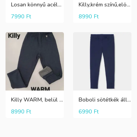
Losan könnyű acélkék színű átmeneti mellény
Killy,krém színű,elöl arany-fekete mintás,belül bolyhos lány hosszú ujjú póló
7990
Ft
8990
Ft
Killy WARM, belül szőrös nagyon meleg leggings típusú nadrág
Boboli sötétkék állítható derekú rugalmas nadrág
8990
Ft
6990
Ft