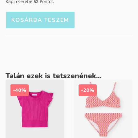
Kapj cserébe
52
Pontot.
KOSÁRBA TESZEM
Talán ezek is tetszenének...
-40%
-20%