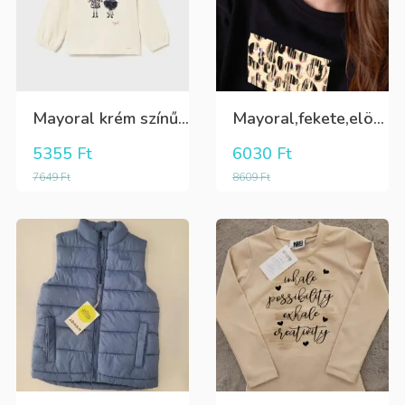
Mayoral krém színű alapon sötétkék tüll balerina mintás, álló nyakú hosszú ujjú póló
Mayoral,fekete,elöl krém nyomott mintával és arany flitterrel, lány hosszú ujjú póló
5355
Ft
6030
Ft
7649
Ft
8609
Ft