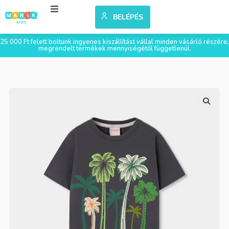
BELÉPÉS
25 000 Ft felett boltunk ingyenes kiszállítást vállal minden vásárló részére,
megrendelt termékek mennyiségétől függetlenül.