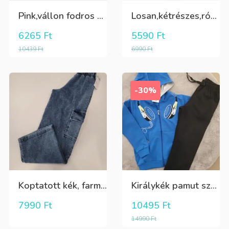
Pink,vállon fodros csini lány kötött póló
Losan,kétrészes,rózsaszín,sárga,krém színű fürdőruha
6265
Ft
5590
Ft
10439
Ft
6990
Ft
-30%
Koptatott kék, farmer hatású rugalmas oldalt zsebes tini lány nadrág
Királykék pamut szabadidőruha fiúknak, aktív kötővel
7990
Ft
10495
Ft
14990
Ft