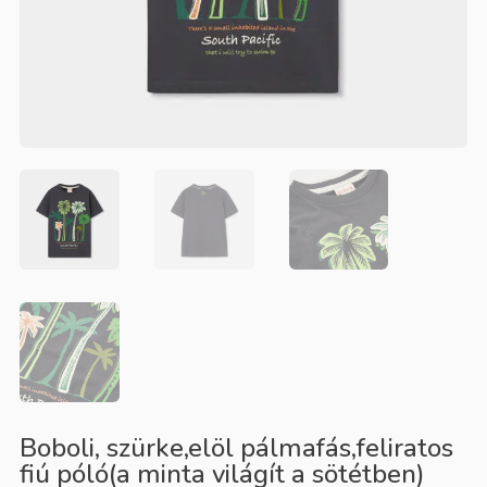
Boboli, szürke,elöl pálmafás,feliratos
fiú póló(a minta világít a sötétben)