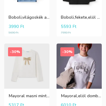
Boboli,világoskék alapon,elöl mintás fiú hosszú ujjú póló
Boboli,fekete,elöl havas hegy csúcs mintás,fiú pulóver
3990
Ft
5593
Ft
5690
Ft
7990
Ft
-30%
-30%
Mayoral masni mintás hosszú ujjú póló
Mayoral,elöl dombornyomott felíratos,hosszú ujjú fiú póló
5317
Ft
6010
Ft