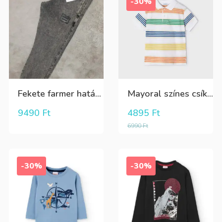
-30%
Fekete farmer hatású pamut nadrág, aktív megkötővel belül
Mayoral színes csíkos galléros póló
9490
Ft
4895
Ft
6990
Ft
-30%
-30%