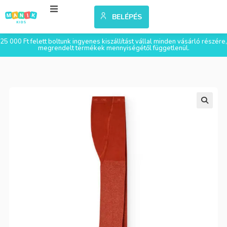
BELÉPÉS
25 000 Ft felett boltunk ingyenes kiszállítást vállal minden vásárló részére,
megrendelt termékek mennyiségétől függetlenül.