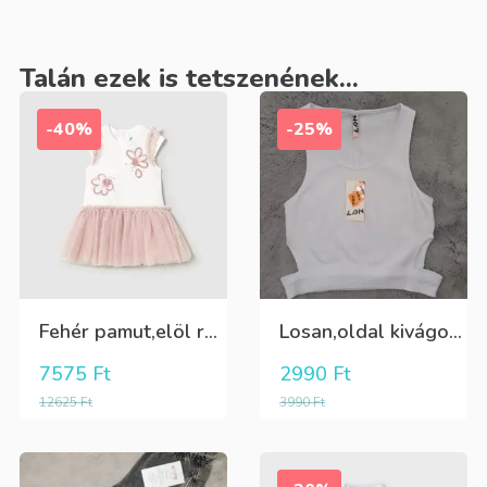
Talán ezek is tetszenének...
-40%
-25%
Fehér pamut,elöl rátűzött virággal,vállon és a szoknya része pöttyös tüll,egybe ruha
Losan,oldal kivágott,alul passzés rövid lány trikó,póló
7575
Ft
2990
Ft
12625
Ft
3990
Ft