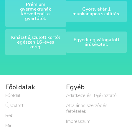
Prémium
gyermekruhák
Gyors, akár 1
közvetlenül a
munkanapos szállítás.
gyártótól.
Kínálat újszülött kortól
Egyedileg válogatott
egészen 16-éves
árúkészlet.
korig.
Főoldalak
Egyéb
Főoldal
Adatkezelési tájékoztató
Újszülött
Általános szerződési
feltételek
Bébi
Impresszum
Mini