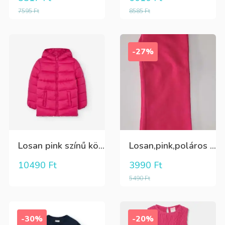
7595
Ft
8585
Ft
-27%
Losan pink színű könnyű átmeneti kabát
Losan,pink,poláros belsejű,bővülő szárú leggings
10490
Ft
3990
Ft
5490
Ft
-30%
-20%