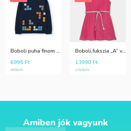
Boboli puha finom kötött tetris mintás csinos pulóver
Boboli,fukszia „A” vonalú ruha,ezüst övvel
6995
Ft
13990
Ft
9990
Ft
17590
Ft
Amiben jók vagyunk