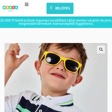
BELÉPÉS
25 000 Ft felett boltunk ingyenes kiszállítást vállal minden vásárló részére,
megrendelt termékek mennyiségétől függetlenül.