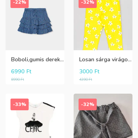
-22%
-32%
Boboli,gumis derekú,aktív megkötős,fodros szoknya
Losan sárga virágos 3/4-es leggings
6990
Ft
3000
Ft
8990
Ft
4390
Ft
-33%
-32%