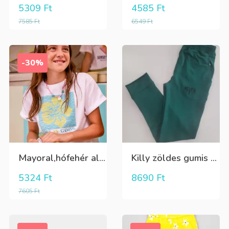
5309
Ft
4585
Ft
7585
Ft
6549
Ft
-30%
Mayoral,hófehér alapon.elöl zöld virág mintás,rövid aljú lány póló
Killy zöldes gumis derekú nadrág
5324
Ft
8690
Ft
7605
Ft