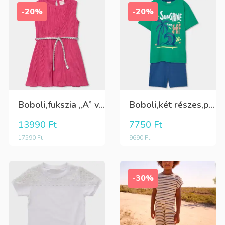
-20%
-20%
Boboli,fukszia „A” vonalú ruha,ezüst övvel
Boboli,két részes,pamut,fiú szett;elöl mintás póló+kék rövidnadrág
13990
Ft
7750
Ft
17590
Ft
9690
Ft
-30%