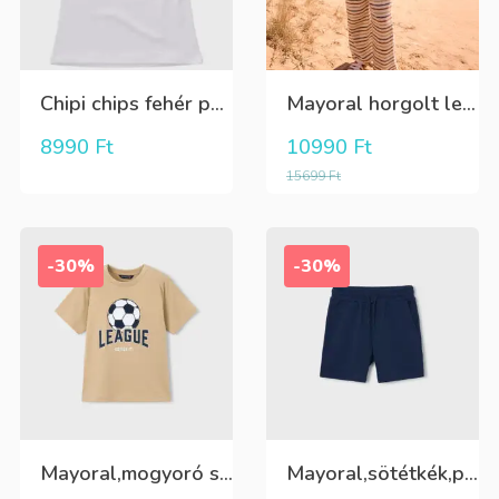
Chipi chips fehér pamut csipkés csinos rövid ujjú felső
Mayoral horgolt lenge, csíkos nyári nadrág
8990
Ft
10990
Ft
15699
Ft
-30%
-30%
Mayoral,mogyoró színű,elöl futball labdás,fiú póló
Mayoral,sötétkék,pamut,fiú rövidnadrág