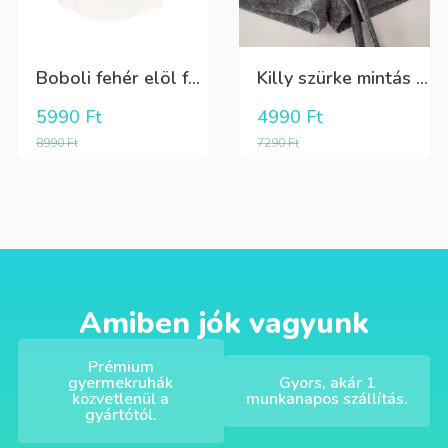
Boboli fehér elöl fekete tüll+gyöngyös csini póló
Killy szürke mintás rövidnadrág
5990
Ft
4990
Ft
8990
Ft
7290
Ft
Amiben jók vagyunk
Prémium
gyermekruhák
Gyors, akár 1
közvetlenül a
munkanapos szállítás.
gyártótól.