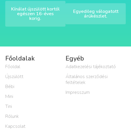
Kínálat újszülött kortól
Egyedileg válogatott
egészen 16-éves
árúkészlet.
korig.
Főoldalak
Egyéb
Főoldal
Adatkezelési tájékoztató
Újszülött
Általános szerződési
feltételek
Bébi
Impresszum
Mini
Tini
Rólunk
Kapcsolat