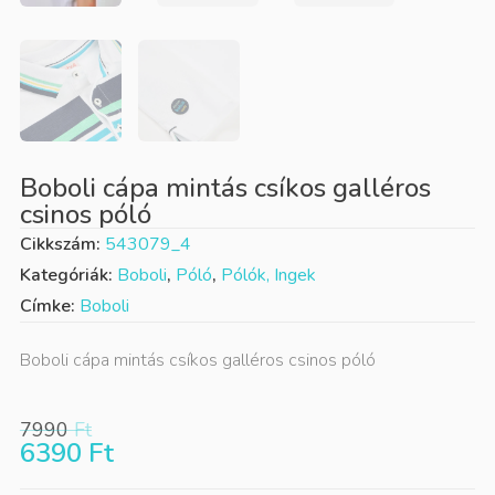
Boboli cápa mintás csíkos galléros
csinos póló
Cikkszám:
543079_4
Kategóriák:
Boboli
,
Póló
,
Pólók, Ingek
Címke:
Boboli
Boboli cápa mintás csíkos galléros csinos póló
7990
Ft
6390
Ft