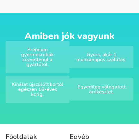
Amiben jók vagyunk
Prémium
gyermekruhák
Gyors, akár 1
közvetlenül a
munkanapos szállítás.
gyártótól.
Kínálat újszülött kortól
Egyedileg válogatott
egészen 16-éves
árúkészlet.
korig.
Főoldalak
Egyéb