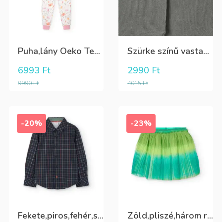
Puha,lány Oeko Tex bio pamut hosszú pizsama
Szürke színű vastag puha harisnya
6993
Ft
2990
Ft
9990
Ft
4015
Ft
-20%
-23%
Fekete,piros,fehér,sárga kockás ing
Zöld,pliszé,három rétegű(alatta csillogó tüll+kiwizöld vászon) szoknya