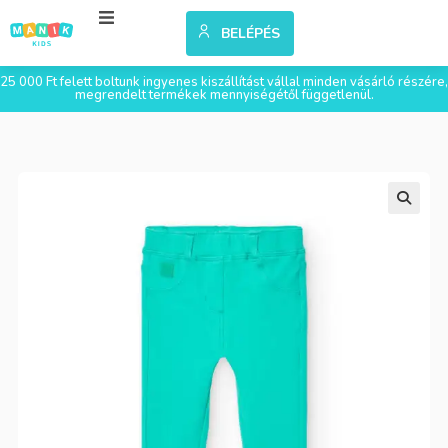
BELÉPÉS
25 000 Ft felett boltunk ingyenes kiszállítást vállal minden vásárló részére,
megrendelt termékek mennyiségétől függetlenül.