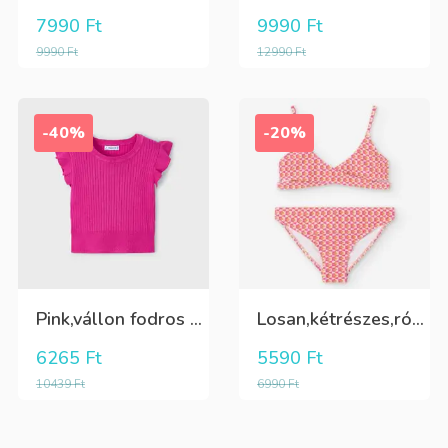
7990
Ft
9990
Ft
9990
Ft
12990
Ft
-40%
-20%
Pink,vállon fodros csini lány kötött póló
Losan,kétrészes,rózsaszín,sárga,krém színű fürdőruha
6265
Ft
5590
Ft
10439
Ft
6990
Ft