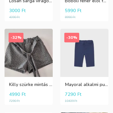
Losan sárga virágos 3/4-es leggings
Boboli fehér elöl fekete tüll+gyöngyös csini póló
3000
Ft
5990
Ft
4390
Ft
8990
Ft
-32%
-30%
Killy szürke mintás rövidnadrág
Mayoral alkalmi puha kék élre vasalt nadrág, behúzható derékrésszel
4990
Ft
7290
Ft
7290
Ft
10439
Ft