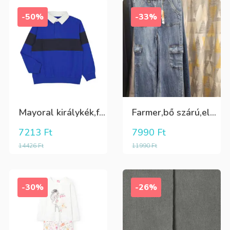
-50%
-33%
Mayoral királykék,fehér galléros hosszú ujjú póló Tini fiúknak
Farmer,bő szárú,elöl és oldalt zsebes lány nadrág
7213
Ft
7990
Ft
14426
Ft
11990
Ft
-30%
-26%