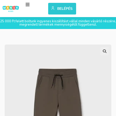
BELÉPÉS
25 000 Ft felett boltunk ingyenes kiszállítást vállal minden vásárló részére,
megrendelt termékek mennyiségétől függetlenül.