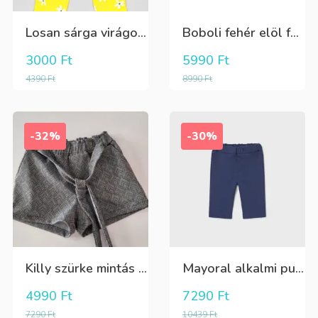
Losan sárga virágos 3/4-es leggings
Boboli fehér elöl fekete tüll+gyöngyös csini póló
3000
Ft
5990
Ft
4390
Ft
8990
Ft
-32%
-30%
Killy szürke mintás rövidnadrág
Mayoral alkalmi puha kék élre vasalt nadrág, behúzható derékrésszel
4990
Ft
7290
Ft
7290
Ft
10439
Ft