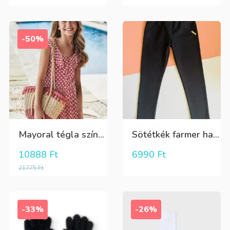
-50%
Mayoral tégla színű kisvirág mintás nyári lenge ruha
Sötétkék farmer hatású kényelmes nadrág
10888
Ft
6990
Ft
21775
Ft
-33%
-26%