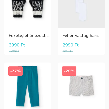
Fekete,fehér,ezüst kötött kesztyű
Fehér vastag harisnya, puha meleg
3990
Ft
2990
Ft
5990
Ft
4015
Ft
-27%
-20%