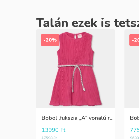
Talán ezek is tets
-20%
-2
Boboli,fukszia „A” vonalú ruha,ezüst övvel
13990
Ft
77
17590
Ft
969