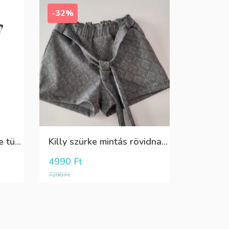
-32%
Boboli fehér elöl fekete tüll+gyöngyös csini póló
Killy szürke mintás rövidnadrág
4990
Ft
7290
Ft