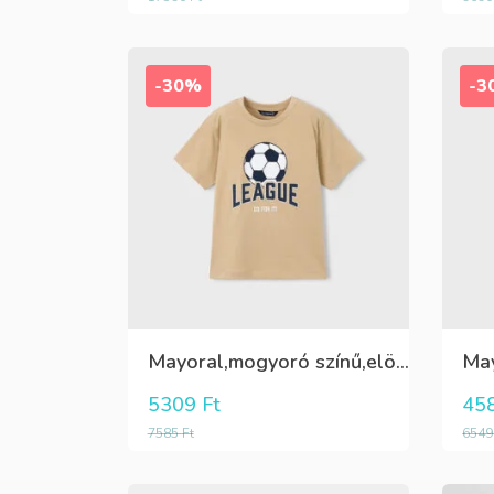
-30%
-3
Mayoral,mogyoró színű,elöl futball labdás,fiú póló
5309
Ft
45
7585
Ft
654