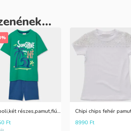
zenének...
0%
Boboli,két részes,pamut,fiú szett;elöl mintás póló+kék rövidnadrág
50
Ft
8990
Ft
0
Ft