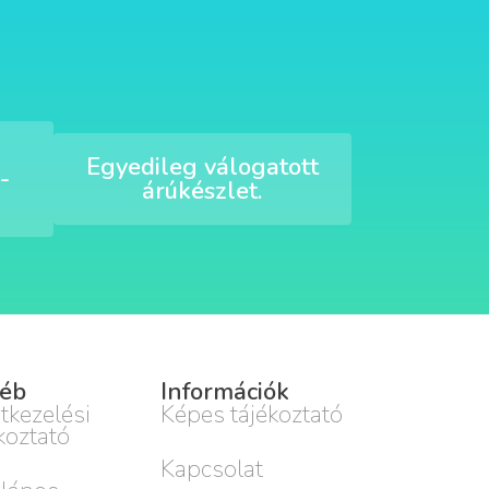
Egyedileg válogatott
-
árúkészlet.
éb
Információk
tkezelési
Képes tájékoztató
koztató
Kapcsolat