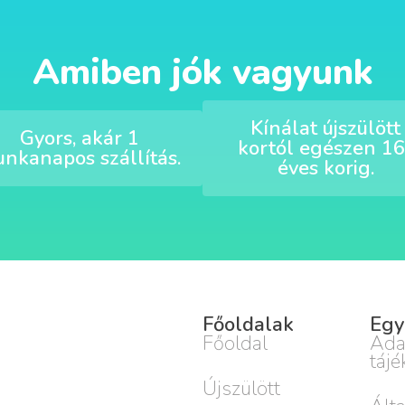
Amiben jók vagyunk
Kínálat újszülött
Gyors, akár 1
kortól egészen 16
nkanapos szállítás.
éves korig.
Főoldalak
Egy
Főoldal
Ada
tájé
Újszülött