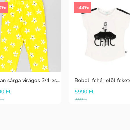
2%
-33%
Losan sárga virágos 3/4-es leggings
00
Ft
5990
Ft
0
Ft
8990
Ft