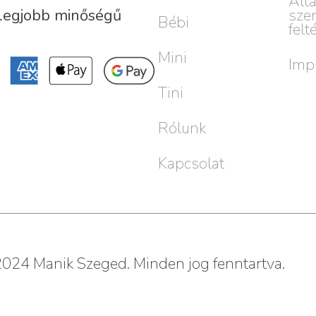
Ált
sze
 legjobb minőségű
Bébi
felt
Mini
Imp
Tini
Rólunk
Kapcsolat
024 Manik Szeged. Minden jog fenntartva.