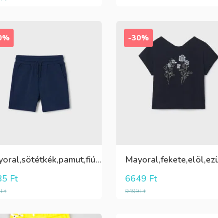
0%
-30%
Mayoral,sötétkék,pamut,fiú rövidnadrág
85
Ft
6649
Ft
9
Ft
9499
Ft