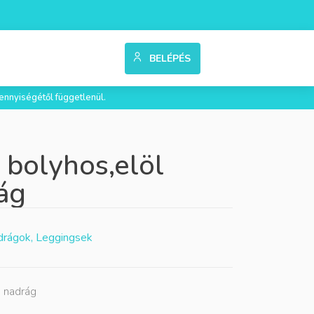
BELÉPÉS
ennyiségétől függetlenül.
 bolyhos,elöl
ág
rágok, Leggingsek
s nadrág