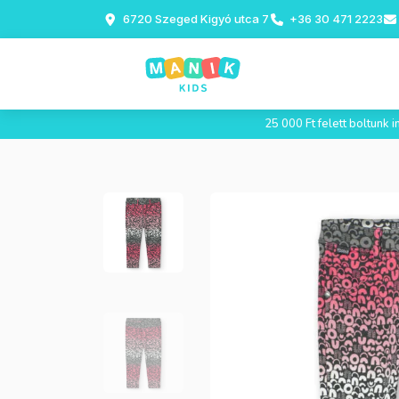
6720 Szeged Kigyó utca 7
+36 30 471 2223
25 000 Ft felett boltunk