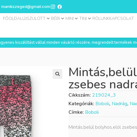
manikszeged@gmail.com
FŐOLDAL
ÚJSZÜLÖTT
BÉBI
MINI
TINI
RÓLUNK
KAPCSOLAT
 ingyenes kiszállítást vállal minden vásárló részére, megrendelt termékek m
Mintás,belül
zsebes nadr
Cikkszám:
219024_3
Kategóriák:
Boboli
,
Nadrág
,
Nad
Címke:
Boboli
Mintás,belül bolyhos,elöl zsebe