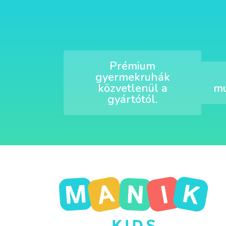
Prémium
gyermekruhák
közvetlenül a
mu
gyártótól.