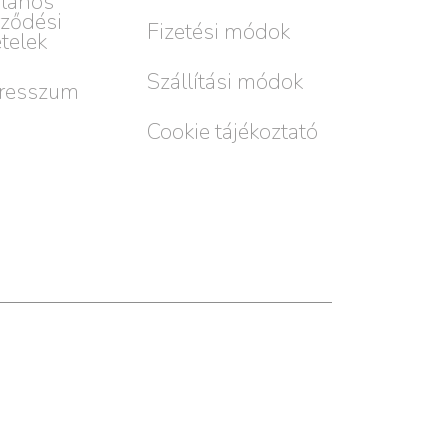
alános
rződési
Fizetési módok
ételek
Szállítási módok
resszum
Cookie tájékoztató