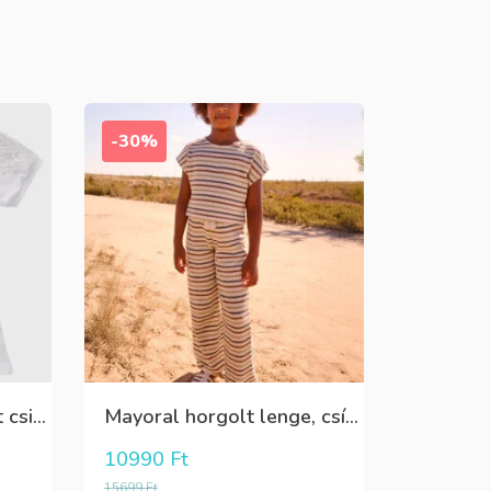
-30%
Chipi chips fehér pamut csipkés csinos rövid ujjú felső
Mayoral horgolt lenge, csíkos nyári nadrág
10990
Ft
15699
Ft