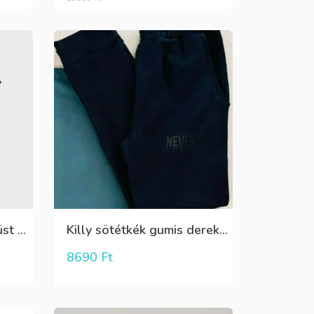
Mayoral,fekete,elöl,ezüst hímzett virág mintás,lány póló
Killy sötétkék gumis derekú nadrág
8690
Ft