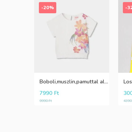
-20%
-3
Boboli,muszlin,pamuttal alábélelt,alján gumis,bal oldalon virág mintás alkalmi blúz
7990
Ft
30
9990
Ft
439