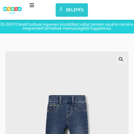
BELÉPÉS
25 000 Ft felett boltunk ingyenes kiszállítást vállal minden vásárló részére,
megrendelt termékek mennyiségétől függetlenül.