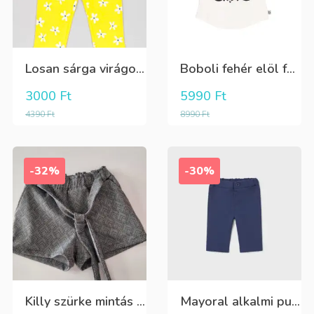
Losan sárga virágos 3/4-es leggings
Boboli fehér elöl fekete tüll+gyöngyös csini póló
3000
Ft
5990
Ft
4390
Ft
8990
Ft
-32%
-30%
Killy szürke mintás rövidnadrág
Mayoral alkalmi puha kék élre vasalt nadrág, behúzható derékrésszel