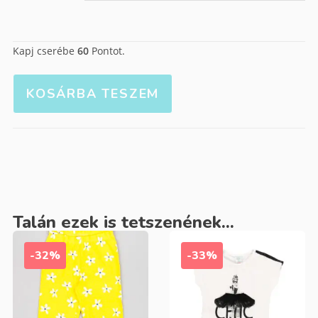
Kapj cserébe
60
Pontot.
KOSÁRBA TESZEM
Talán ezek is tetszenének...
-32%
-33%