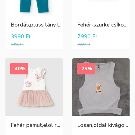
Bordás,plüss lány leggings zöldeskék
Fehér-szürke csíkos,elegáns,fiú vászon rövidnadrág
3990
Ft
7990
Ft
5490
Ft
9990
Ft
-40%
-25%
Fehér pamut,elöl rátűzött virággal,vállon és a szoknya része pöttyös tüll,egybe ruha
Losan,oldal kivágott,alul passzés rövid lány trikó,póló