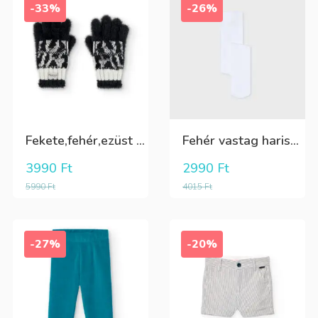
-33%
-26%
Fekete,fehér,ezüst kötött kesztyű
Fehér vastag harisnya, puha meleg
3990
Ft
2990
Ft
5990
Ft
4015
Ft
-27%
-20%