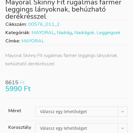
Mayoral Skinny Fit rugalmas farmer
leggings lányoknak, behúzható
derékrésszel
Cikkszám:
00576_011_2
Kategóriák:
MAYORAL
,
Nadrág
,
Nadrágok, Leggingsek
Címke:
MAYORAL
Mayoral Skinny Fit rugalmas farmer leggings lányoknak,
behúzható derékrésszel
8615
Ft
5990
Ft
Méret
Válassz egy lehetőséget
Korosztály
Válassz egy lehetőséget