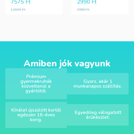
7575
Ft
2990
Ft
12625
Ft
3990
Ft
Amiben jók vagyunk
Prémium
gyermekruhák
Gyors, akár 1
közvetlenül a
munkanapos szállítás.
gyártótól.
Kínálat újszülött kortól
Egyedileg válogatott
egészen 16-éves
árúkészlet.
korig.