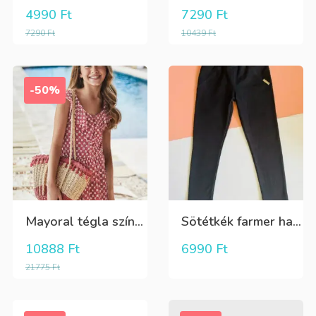
4990
Ft
7290
Ft
7290
Ft
10439
Ft
-50%
Mayoral tégla színű kisvirág mintás nyári lenge ruha
Sötétkék farmer hatású kényelmes nadrág
10888
Ft
6990
Ft
21775
Ft