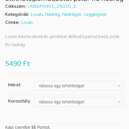
Cikkszám:
LKBAP0401_25035_2
Kategóriák:
Losan
,
Nadrág
,
Nadrágok, Leggingsek
Címke:
Losan
Losan,fekete,derekán gombbal állítható,pamut,belül polár
fiú nadrág
5490
Ft
Méret
Válassz egy lehetőséget
Korosztály
Válassz egy lehetőséget
Kapj cserébe
55
Pontot.