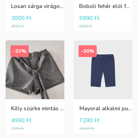
Losan sárga virágos 3/4-es leggings
Boboli fehér elöl fekete tüll+gyöngyös csini póló
3000
Ft
5990
Ft
4390
Ft
8990
Ft
-32%
-30%
Killy szürke mintás rövidnadrág
Mayoral alkalmi puha kék élre vasalt nadrág, behúzható derékrésszel
4990
Ft
7290
Ft
7290
Ft
10439
Ft