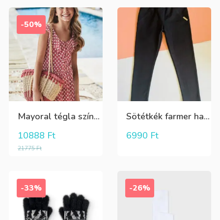
-50%
Mayoral tégla színű kisvirág mintás nyári lenge ruha
Sötétkék farmer hatású kényelmes nadrág
10888
Ft
6990
Ft
21775
Ft
-33%
-26%