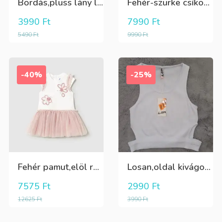
Bordás,plüss lány leggings zöldeskék
Fehér-szürke csíkos,elegáns,fiú vászon rövidnadrág
3990
Ft
7990
Ft
5490
Ft
9990
Ft
-40%
-25%
Fehér pamut,elöl rátűzött virággal,vállon és a szoknya része pöttyös tüll,egybe ruha
Losan,oldal kivágott,alul passzés rövid lány trikó,póló
7575
Ft
2990
Ft
12625
Ft
3990
Ft