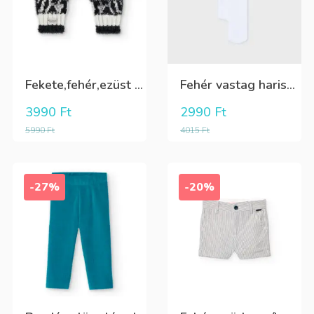
Fekete,fehér,ezüst kötött kesztyű
Fehér vastag harisnya, puha meleg
3990
Ft
2990
Ft
5990
Ft
4015
Ft
-27%
-20%