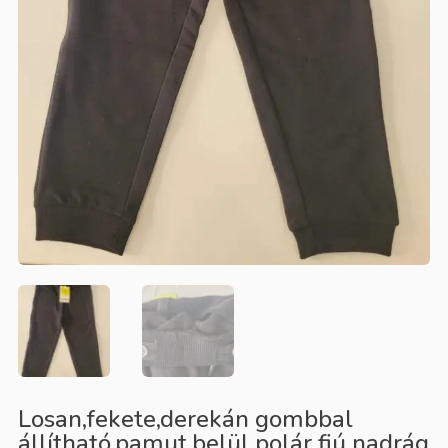
Losan,fekete,derekán gombbal
állítható,pamut,belül polár fiú nadrág