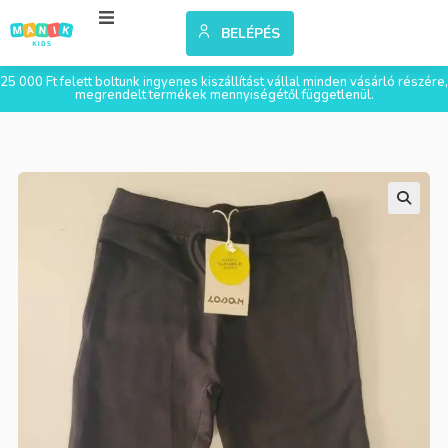
BELÉPÉS
25 000 Ft felett boltunk ingyenes kiszállítást vállal minden vásárló részére,
megrendelt termékek mennyiségétől függetlenül.