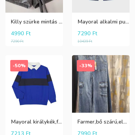
Killy szürke mintás rövidnadrág
Mayoral alkalmi puha kék élre vasalt nadrág, behúzható derékrésszel
4990
Ft
7290
Ft
7290
Ft
10439
Ft
-50%
-33%
Mayoral királykék,fehér galléros hosszú ujjú póló Tini fiúknak
Farmer,bő szárú,elöl és oldalt zsebes lány nadrág
7213
Ft
7990
Ft