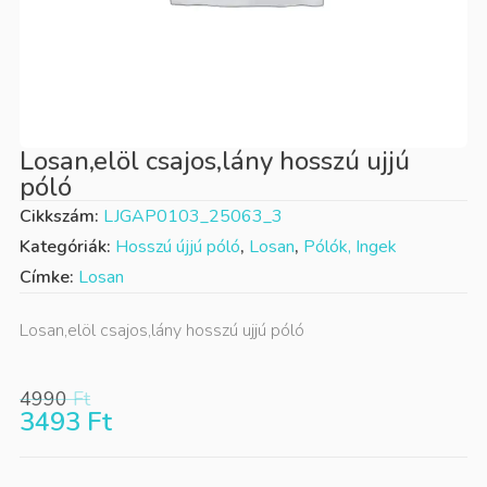
Losan,elöl csajos,lány hosszú ujjú
póló
Cikkszám:
LJGAP0103_25063_3
Kategóriák:
Hosszú újjú póló
,
Losan
,
Pólók, Ingek
Címke:
Losan
Losan,elöl csajos,lány hosszú ujjú póló
4990
Ft
3493
Ft