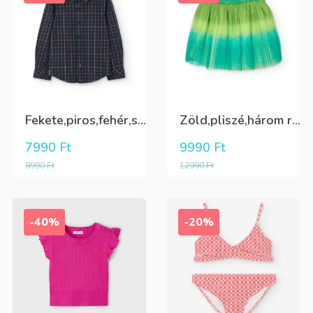
Fekete,piros,fehér,sárga kockás ing
Zöld,pliszé,három rétegű(alatta csillogó tüll+kiwizöld vászon) szoknya
7990
Ft
9990
Ft
9990
Ft
12990
Ft
-40%
-20%