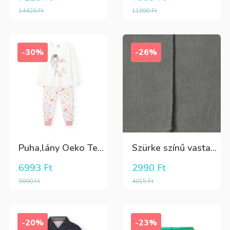
14426
Ft
11990
Ft
-30%
-26%
Puha,lány Oeko Tex bio pamut hosszú pizsama
Szürke színű vastag puha harisnya
6993
Ft
2990
Ft
9990
Ft
4015
Ft
-20%
-23%