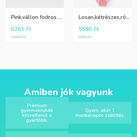
Pink,vállon fodros csini lány kötött póló
Losan,kétrészes,rózsaszín,sárga,krém színű fürdőruha
6265
Ft
5590
Ft
10439
Ft
6990
Ft
Amiben jók vagyunk
Prémium
gyermekruhák
Gyors, akár 1
közvetlenül a
munkanapos szállítás.
gyártótól.