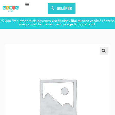
BELÉPÉS
25 000 Ft felett boltunk ingyenes kiszállítást vállal minden vásárló részére,
megrendelt termékek mennyiségétől függetlenül.