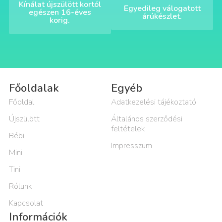
Kínálat újszülött kortól
Egyedileg válogatott
egészen 16-éves
árúkészlet.
korig.
Főoldalak
Egyéb
Főoldal
Adatkezelési tájékoztató
Újszülött
Általános szerződési
feltételek
Bébi
Impresszum
Mini
Tini
Rólunk
Kapcsolat
Információk