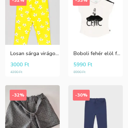
-32%
-33%
Losan sárga virágos 3/4-es leggings
Boboli fehér elöl fekete tüll+gyöngyös csini póló
3000
Ft
5990
Ft
4390
Ft
8990
Ft
-32%
-30%