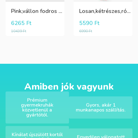
Pink,vállon fodros csini lány kötött póló
Losan,kétrészes,rózsaszín,sárga,krém színű fürdőruha
6265
Ft
5590
Ft
10439
Ft
6990
Ft
Amiben jók vagyunk
Prémium
gyermekruhák
Gyors, akár 1
közvetlenül a
munkanapos szállítás.
gyártótól.
Kínálat újszülött kortól
Egyedileg válogatott