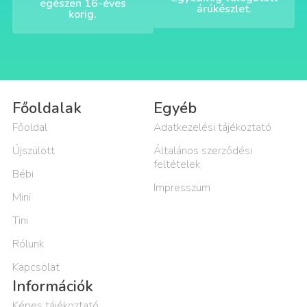
egészen 16-éves
árúkészlet.
korig.
Főoldalak
Egyéb
Főoldal
Adatkezelési tájékoztató
Újszülött
Általános szerződési
feltételek
Bébi
Impresszum
Mini
Tini
Rólunk
Kapcsolat
Információk
Képes tájékoztató