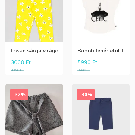
Losan sárga virágos 3/4-es leggings
Boboli fehér elöl fekete tüll+gyöngyös csini póló
3000
Ft
5990
Ft
4390
Ft
8990
Ft
-32%
-30%