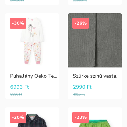
14426
Ft
11990
Ft
-30%
-26%
Puha,lány Oeko Tex bio pamut hosszú pizsama
Szürke színű vastag puha harisnya
6993
Ft
2990
Ft
9990
Ft
4015
Ft
-20%
-23%