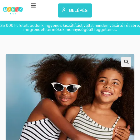
BELÉPÉS
25 000 Ft felett boltunk ingyenes kiszállítást vállal minden vásárló részére,
megrendelt termékek mennyiségétől függetlenül.