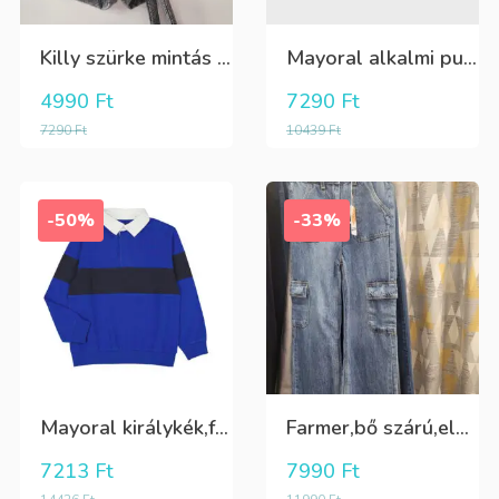
Killy szürke mintás rövidnadrág
Mayoral alkalmi puha kék élre vasalt nadrág, behúzható derékrésszel
4990
Ft
7290
Ft
7290
Ft
10439
Ft
-50%
-33%
Mayoral királykék,fehér galléros hosszú ujjú póló Tini fiúknak
Farmer,bő szárú,elöl és oldalt zsebes lány nadrág
7213
Ft
7990
Ft