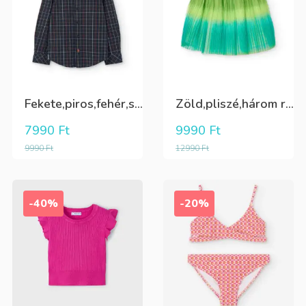
Fekete,piros,fehér,sárga kockás ing
Zöld,pliszé,három rétegű(alatta csillogó tüll+kiwizöld vászon) szoknya
7990
Ft
9990
Ft
9990
Ft
12990
Ft
-40%
-20%