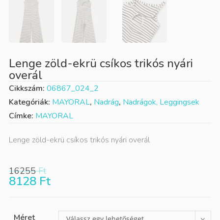
Lenge zöld-ekrü csíkos trikós nyári
overál
Cikkszám:
06867_024_2
Kategóriák:
MAYORAL
,
Nadrág
,
Nadrágok, Leggingsek
Címke:
MAYORAL
Lenge zöld-ekrü csíkos trikós nyári overál
16255
Ft
8128
Ft
Méret
Válassz egy lehetőséget