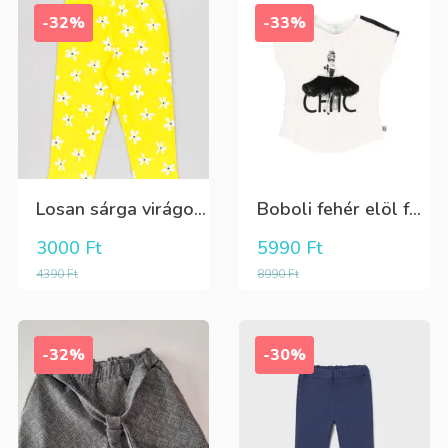
-32%
-33%
Losan sárga virágos 3/4-es leggings
Boboli fehér elöl fekete tüll+gyöngyös csini póló
3000
Ft
5990
Ft
4390
Ft
8990
Ft
-32%
-30%