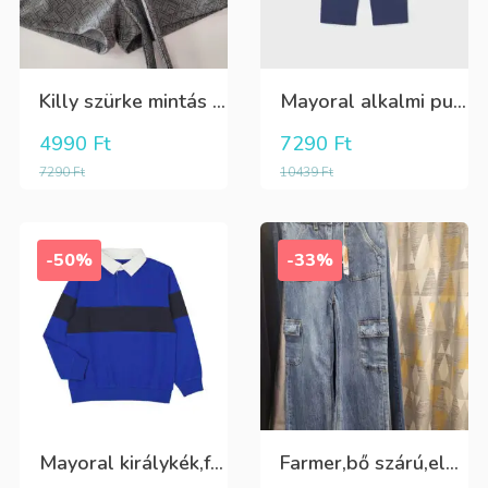
Killy szürke mintás rövidnadrág
Mayoral alkalmi puha kék élre vasalt nadrág, behúzható derékrésszel
4990
Ft
7290
Ft
7290
Ft
10439
Ft
-50%
-33%
Mayoral királykék,fehér galléros hosszú ujjú póló Tini fiúknak
Farmer,bő szárú,elöl és oldalt zsebes lány nadrág