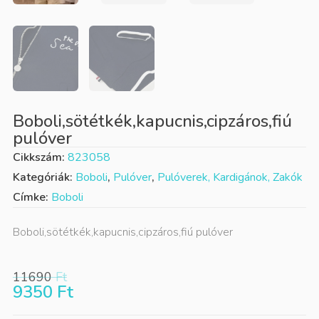
Boboli,sötétkék,kapucnis,cipzáros,fiú
pulóver
Cikkszám:
823058
Kategóriák:
Boboli
,
Pulóver
,
Pulóverek, Kardigánok, Zakók
Címke:
Boboli
Boboli,sötétkék,kapucnis,cipzáros,fiú pulóver
11690
Ft
9350
Ft