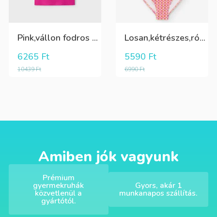
Pink,vállon fodros csini lány kötött póló
Losan,kétrészes,rózsaszín,sárga,krém színű fürdőruha
6265
Ft
5590
Ft
10439
Ft
6990
Ft
Amiben jók vagyunk
Prémium
gyermekruhák
Gyors, akár 1
közvetlenül a
munkanapos szállítás.
gyártótól.