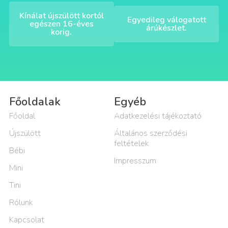
Kínálat újszülött kortól
Egyedileg válogatott
egészen 16-éves
árúkészlet.
korig.
Főoldalak
Egyéb
Főoldal
Adatkezelési tájékoztató
Újszülött
Általános szerződési
feltételek
Bébi
Impresszum
Mini
Tini
Rólunk
Kapcsolat