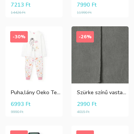
7213
Ft
7990
Ft
14426
Ft
11990
Ft
-30%
-26%
Puha,lány Oeko Tex bio pamut hosszú pizsama
Szürke színű vastag puha harisnya
6993
Ft
2990
Ft
9990
Ft
4015
Ft