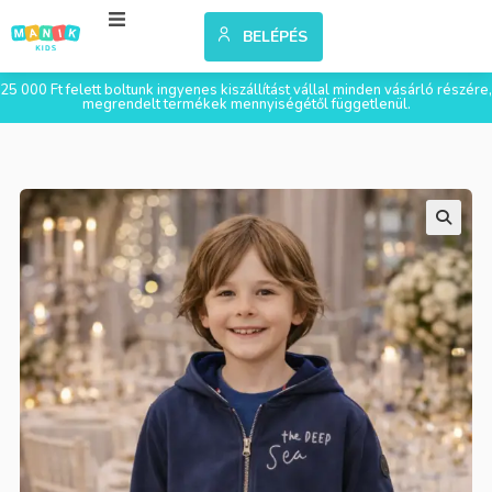
BELÉPÉS
25 000 Ft felett boltunk ingyenes kiszállítást vállal minden vásárló részére,
megrendelt termékek mennyiségétől függetlenül.