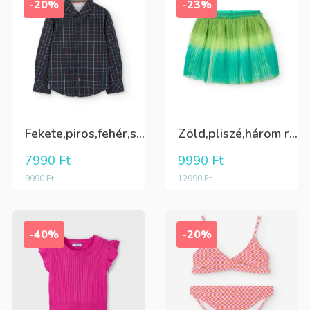
-20%
-23%
Fekete,piros,fehér,sárga kockás ing
Zöld,pliszé,három rétegű(alatta csillogó tüll+kiwizöld vászon) szoknya
7990
Ft
9990
Ft
9990
Ft
12990
Ft
-40%
-20%